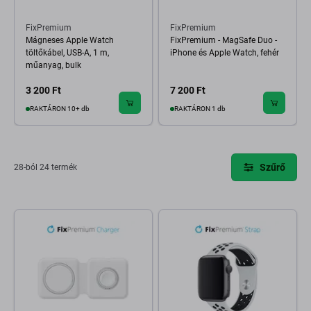
FixPremium
FixPremium
Mágneses Apple Watch
FixPremium - MagSafe Duo -
töltőkábel, USB-A, 1 m,
iPhone és Apple Watch, fehér
műanyag, bulk
3 200 Ft
7 200 Ft
RAKTÁRON 10+ db
RAKTÁRON 1 db
Szűrő
28-ból 24 termék