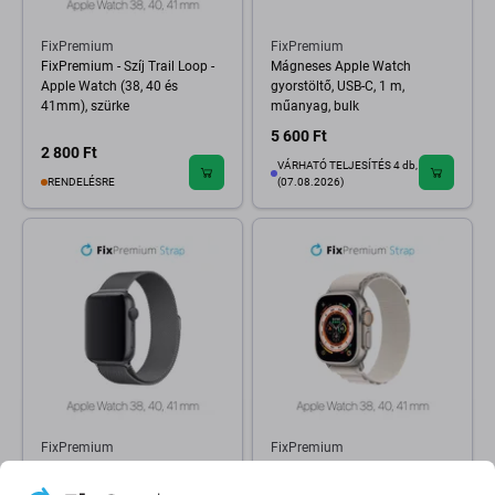
FixPremium
FixPremium
FixPremium - Szíj Trail Loop -
Mágneses Apple Watch
Apple Watch (38, 40 és
gyorstöltő, USB-C, 1 m,
41mm), szürke
műanyag, bulk
5 600 Ft
2 800 Ft
VÁRHATÓ TELJESÍTÉS 4 db,
RENDELÉSRE
(07.08.2026)
FixPremium
FixPremium
FixPremium - Szíj Milanese
FixPremium - Szíj Alpine Loop
Loop - Apple Watch (38, 40 és
- Apple Watch (38, 40 és