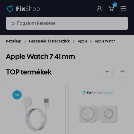
Ugrás az oldal fő részéhez
0
Kezdőlap
Felszerelés és kiegészítők
Apple
Apple Watch
Apple Watch 7 41 mm
TOP termékek