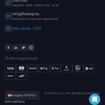
Live chat
Helpdesk: Hétfő - Péntek 9:00 - 16:00
info@fixshop.hu
Általában 24 órán belül válaszolunk.
Help center / FAQ
Biztonságos fizetés
© 2026 iFix s.r.o. HU. Minden jog fenntartva.
Hungary, HUF(Ft)
Sütik beállításai