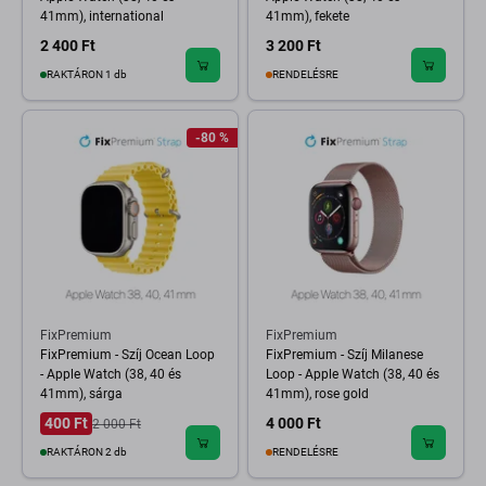
41mm), international
41mm), fekete
2 400 Ft
3 200 Ft
RAKTÁRON 1 db
RENDELÉSRE
-80 %
FixPremium
FixPremium
FixPremium - Szíj Ocean Loop
FixPremium - Szíj Milanese
- Apple Watch (38, 40 és
Loop - Apple Watch (38, 40 és
41mm), sárga
41mm), rose gold
400 Ft
4 000 Ft
2 000 Ft
RAKTÁRON 2 db
RENDELÉSRE