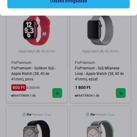
Összes elfogadása
-80 %
FixPremium
FixPremium
FixPremium - Szilikon Szíj -
FixPremium - Szíj Milanese
Apple Watch (38, 40 és
Loop - Apple Watch (38, 40 és
41mm), piros
41mm), ezüst
800 Ft
1 800 Ft
3 200 Ft
RAKTÁRON 1 db
RAKTÁRON 1 db