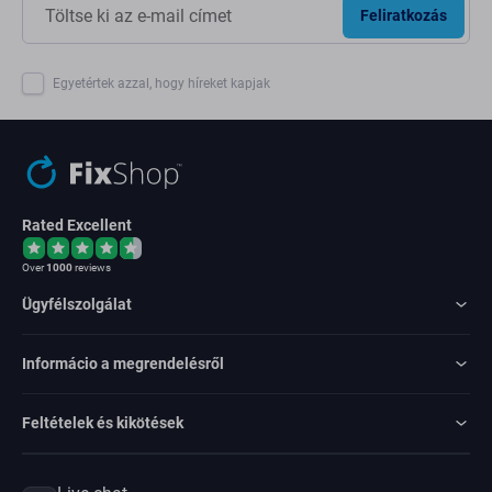
Feliratkozás
Egyetértek azzal, hogy híreket kapjak
Rated Excellent
Over
1000
reviews
Ügyfélszolgálat
Informácio a megrendelésről
Feltételek és kikötések