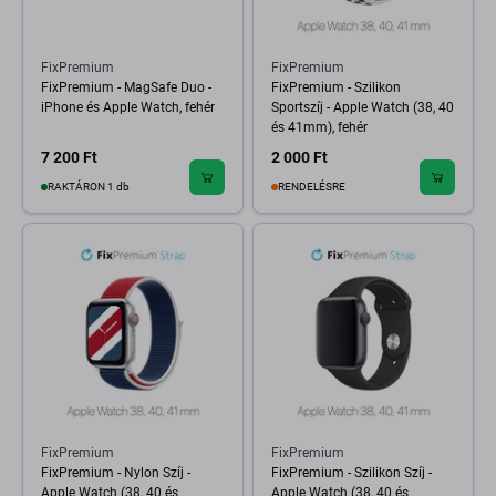
FixPremium
FixPremium
FixPremium - MagSafe Duo -
FixPremium - Szilikon
iPhone és Apple Watch, fehér
Sportszíj - Apple Watch (38, 40
és 41mm), fehér
7 200 Ft
2 000 Ft
RAKTÁRON 1 db
RENDELÉSRE
FixPremium
FixPremium
FixPremium - Nylon Szíj -
FixPremium - Szilikon Szíj -
Apple Watch (38, 40 és
Apple Watch (38, 40 és