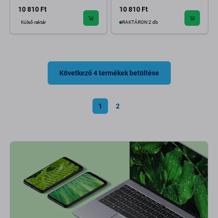
10 810 Ft
10 810 Ft
Külső raktár
RAKTÁRON 2 db
Következő 4 termékek betöltése
1
2