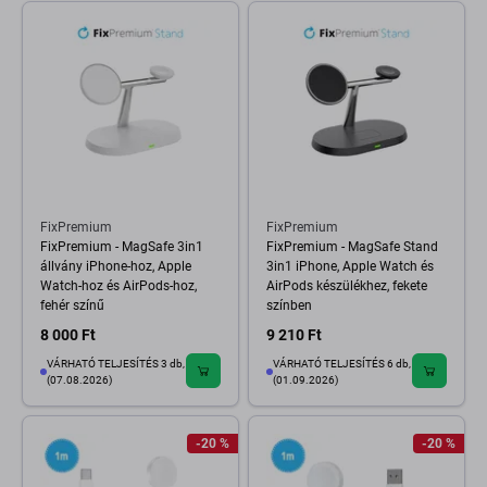
FixPremium
FixPremium
FixPremium - MagSafe 3in1
FixPremium - MagSafe Stand
állvány iPhone-hoz, Apple
3in1 iPhone, Apple Watch és
Watch-hoz és AirPods-hoz,
AirPods készülékhez, fekete
fehér színű
színben
8 000 Ft
9 210 Ft
VÁRHATÓ TELJESÍTÉS 3 db,
VÁRHATÓ TELJESÍTÉS 6 db,
(07.08.2026)
(01.09.2026)
-20 %
-20 %