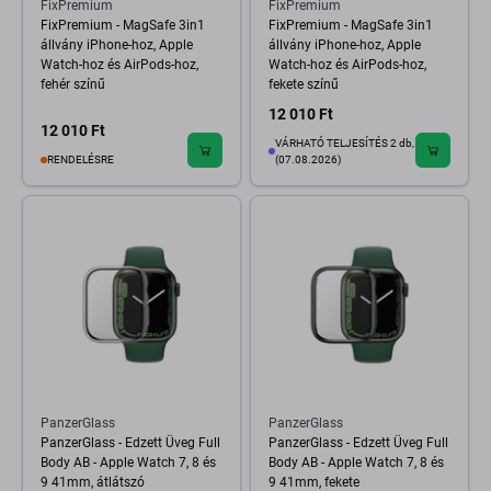
FixPremium
FixPremium
FixPremium - MagSafe 3in1
FixPremium - MagSafe 3in1
állvány iPhone-hoz, Apple
állvány iPhone-hoz, Apple
Watch-hoz és AirPods-hoz,
Watch-hoz és AirPods-hoz,
fehér színű
fekete színű
12 010 Ft
12 010 Ft
VÁRHATÓ TELJESÍTÉS 2 db,
RENDELÉSRE
(07.08.2026)
PanzerGlass
PanzerGlass
PanzerGlass - Edzett Üveg Full
PanzerGlass - Edzett Üveg Full
Body AB - Apple Watch 7, 8 és
Body AB - Apple Watch 7, 8 és
9 41mm, átlátszó
9 41mm, fekete