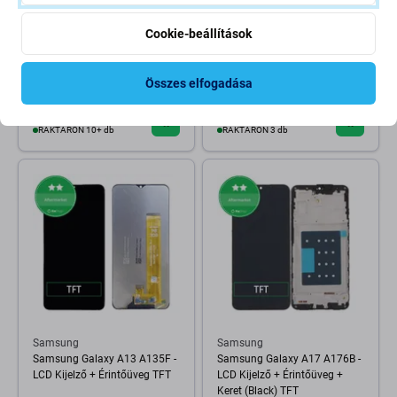
Cookie-beállítások
Samsung
Samsung
Samsung Galaxy A71 A715F -
Samsung Galaxy A51 A515F -
LCD Kijelző + Érintőüveg +
LCD Kijelző + Érintőüveg TFT
Összes elfogadása
Keret TFT
8 400 Ft
7 200 Ft
RAKTÁRON 10+ db
RAKTÁRON 3 db
Samsung
Samsung
Samsung Galaxy A13 A135F -
Samsung Galaxy A17 A176B -
LCD Kijelző + Érintőüveg TFT
LCD Kijelző + Érintőüveg +
Keret (Black) TFT