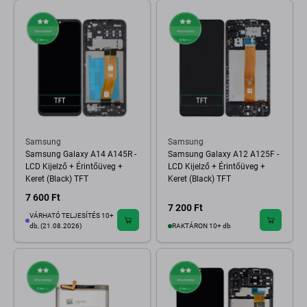
Samsung
Samsung
Samsung Galaxy A14 A145R -
Samsung Galaxy A12 A125F -
LCD Kijelző + Érintőüveg +
LCD Kijelző + Érintőüveg +
Keret (Black) TFT
Keret (Black) TFT
7 600 Ft
7 200 Ft
VÁRHATÓ TELJESÍTÉS 10+
db, (21.08.2026)
RAKTÁRON 10+ db