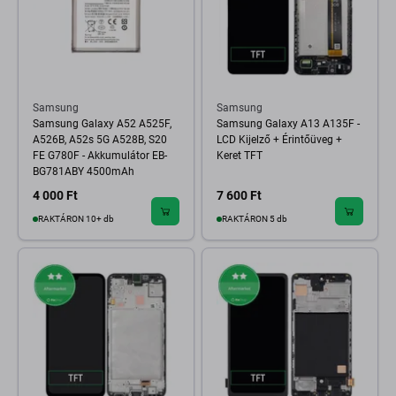
Samsung
Samsung
Samsung Galaxy A52 A525F,
Samsung Galaxy A13 A135F -
A526B, A52s 5G A528B, S20
LCD Kijelző + Érintőüveg +
FE G780F - Akkumulátor EB-
Keret TFT
BG781ABY 4500mAh
4 000 Ft
7 600 Ft
RAKTÁRON 10+ db
RAKTÁRON 5 db