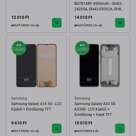
BG781ABY 4500mAh - GH82-
24205A, GH43-05052A, GH82-
25231A Genuine Service Pack
12 010 Ft
14 010 Ft
RAKTÁRON 10+ db
RAKTÁRON 10+ db
Samsung
Samsung
Samsung Galaxy A16 5G - LCD
Samsung Galaxy A33 5G
Kijelző + Érintőüveg TFT
A336B - LCD Kijelző +
Érintőüveg + Keret TFT
9 610 Ft
10 010 Ft
RAKTÁRON 10+ db
RAKTÁRON 8 db