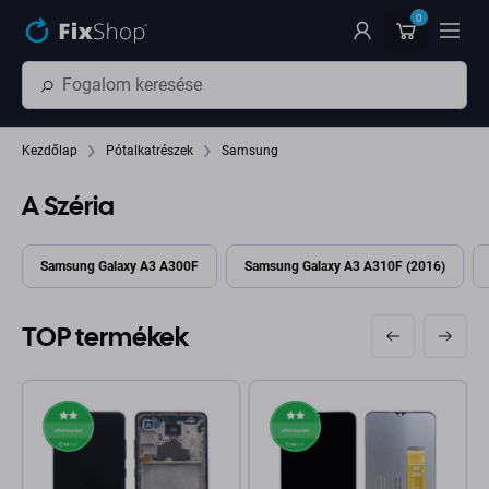
Ugrás az oldal fő részéhez
0
Kezdőlap
Pótalkatrészek
Samsung
A Széria
Samsung Galaxy A3 A300F
Samsung Galaxy A3 A310F (2016)
TOP termékek