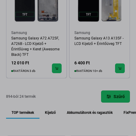
Samsung
Samsung
Samsung Galaxy A72 A725F,
Samsung Galaxy A13 A135F -
A726B - LCD Kijelző +
LCD Kijelző + Érintőüveg TFT
Érintőüveg + Keret (Awesome
Black) TFT
12 010 Ft
6 400 Ft
RAKTÁRON 3 db
RAKTÁRON 10+ db
Szűrő
894-ból 24 termék
TOP termékek
Kijelző
Akkumulátorok és ragasztók
FixPre