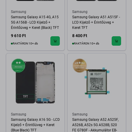
Samsung
Samsung
Samsung Galaxy A15 4G, A15
Samsung Galaxy A51 A515F -
5G A156B - LCD Kijelző +
LCD Kijelző + Érintőüveg +
Érintőüveg + Keret (Black) TFT
Keret TFT
9 610 Ft
8 400 Ft
RAKTÁRON 10+ db
RAKTÁRON 10+ db
Samsung
Samsung
Samsung Galaxy A16 5G - LCD
Samsung Galaxy A52 A525F,
Kijelző + Érintőüveg + Keret
A526B, A52s 5G A528B, S20
(Blue Black) TFT
FE G780F - Akkumulátor EB-