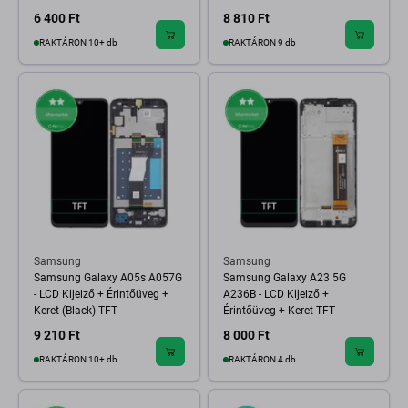
6 400 Ft
8 810 Ft
RAKTÁRON 10+ db
RAKTÁRON 9 db
Samsung
Samsung
Samsung Galaxy A05s A057G
Samsung Galaxy A23 5G
- LCD Kijelző + Érintőüveg +
A236B - LCD Kijelző +
Keret (Black) TFT
Érintőüveg + Keret TFT
9 210 Ft
8 000 Ft
RAKTÁRON 10+ db
RAKTÁRON 4 db