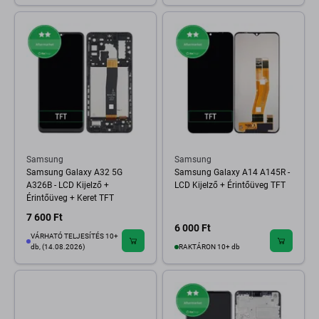
Samsung
Samsung
Samsung Galaxy A32 5G
Samsung Galaxy A14 A145R -
A326B - LCD Kijelző +
LCD Kijelző + Érintőüveg TFT
Érintőüveg + Keret TFT
7 600 Ft
6 000 Ft
VÁRHATÓ TELJESÍTÉS 10+
db, (14.08.2026)
RAKTÁRON 10+ db