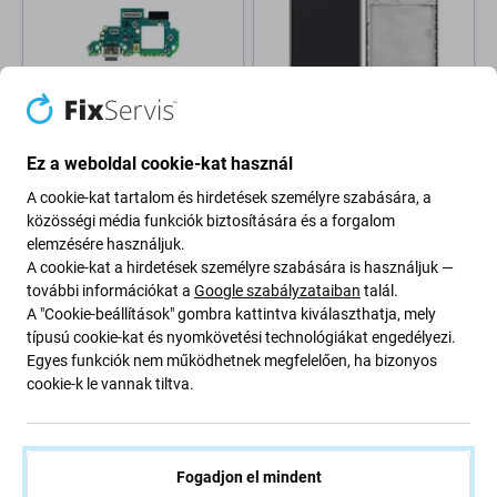
Samsung
Samsung
Ez a weboldal cookie-kat használ
Samsung Galaxy A54 5G
Samsung Galaxy A21s A217F
A546B - Töltő Csatlakozó +
- LCD Kijelző + Érintőüveg +
A cookie-kat tartalom és hirdetések személyre szabására, a
PCB Alaplap
Keret (Black) TFT
közösségi média funkciók biztosítására és a forgalom
elemzésére használjuk.
4 000 Ft
7 200 Ft
A cookie-kat a hirdetések személyre szabására is használjuk —
RAKTÁRON 3 db
RAKTÁRON 9 db
további információkat a
Google szabályzataiban
talál.
A "Cookie-beállítások" gombra kattintva kiválaszthatja, mely
típusú cookie-kat és nyomkövetési technológiákat engedélyezi.
Egyes funkciók nem működhetnek megfelelően, ha bizonyos
cookie-k le vannak tiltva.
Fogadjon el mindent