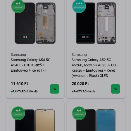
Samsung
Samsung
Samsung Galaxy A54 5G
Samsung Galaxy A52 5G
A546B - LCD Kijelző +
A526B, A52s 5G A528B - LCD
Érintőüveg + Keret TFT
Kijelző + Érintőüveg + Keret
(Awesome Black) OLED
11 610 Ft
20 020 Ft
RAKTÁRON 10+ db
RAKTÁRON 6 db