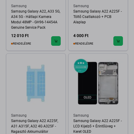
Samsung
Samsung
Samsung Galaxy A22, A33 5G,
Samsung Galaxy A22 A225F -
A34 5G - Hátlapi Kamera
Töltő Csatlakozó + PCB
Modul 48MP - GH96-14454A
Alaplap
Genuine Service Pack
12 010 Ft
4 000 Ft
RENDELÉSRE
RENDELÉSRE
Samsung
Samsung
Samsung Galaxy A22 A225F,
Samsung Galaxy A22 A225F -
A31 A315F, A32 4G A325F -
LCD Kijelző + Érintőüveg +
Ragasztó Akkumulátor
Keret OLED