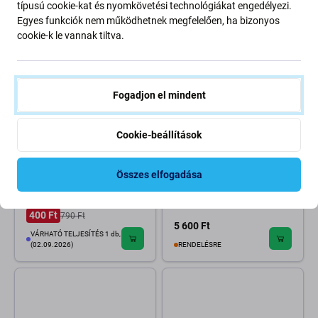
-50 %
típusú cookie-kat és nyomkövetési technológiákat engedélyezi.
Egyes funkciók nem működhetnek megfelelően, ha bizonyos
cookie-k le vannak tiltva.
Fogadjon el mindent
Samsung
Samsung
Cookie-beállítások
Samsung Galaxy A22 A225F
Samsung Galaxy A22 A225F -
5G A226B - Hátlapi
Ujjlenyomat Érzékelő + Flex
Kameralencse Ragasztó
Kábel (Black) - GH96-14401A
Összes elfogadása
(Adhesive) - GH81-20752A
Genuine Service Pack
Genuine Service Pack
400 Ft
790 Ft
5 600 Ft
VÁRHATÓ TELJESÍTÉS 1 db,
(02.09.2026)
RENDELÉSRE