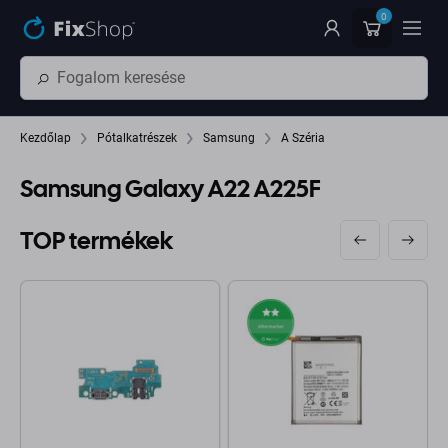
Ugrás az oldal fő részéhez
0
Kezdőlap
Pótalkatrészek
Samsung
A Széria
Samsung Galaxy A22 A225F
TOP termékek