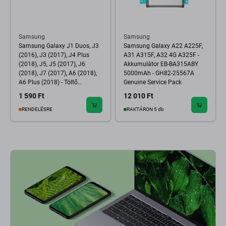
Samsung
Samsung
Samsung Galaxy J1 Duos, J3
Samsung Galaxy A22 A225F,
(2016), J3 (2017), J4 Plus
A31 A315F, A32 4G A325F -
(2018), J5, J5 (2017), J6
Akkumulátor EB-BA315ABY
(2018), J7 (2017), A6 (2018),
5000mAh - GH82-25567A
A6 Plus (2018) - Töltő
Genuine Service Pack
Csatlakozó - 3722-003954
1 590 Ft
12 010 Ft
Genuine Service Pack
RENDELÉSRE
RAKTÁRON 5 db