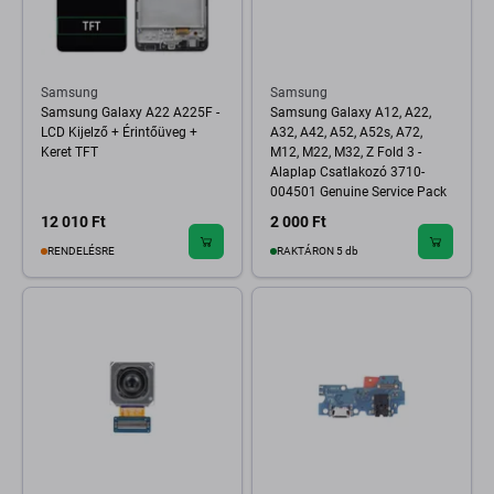
Samsung
Samsung
Samsung Galaxy A22 A225F -
Samsung Galaxy A12, A22,
LCD Kijelző + Érintőüveg +
A32, A42, A52, A52s, A72,
Keret TFT
M12, M22, M32, Z Fold 3 -
Alaplap Csatlakozó 3710-
004501 Genuine Service Pack
12 010 Ft
2 000 Ft
RENDELÉSRE
RAKTÁRON 5 db