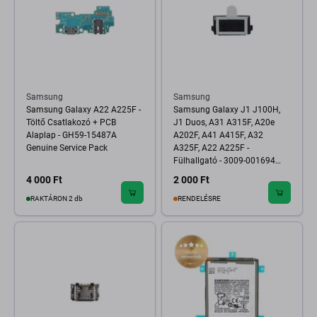
Samsung
Samsung
Samsung Galaxy A22 A225F -
Samsung Galaxy J1 J100H,
Töltő Csatlakozó + PCB
J1 Duos, A31 A315F, A20e
Alaplap - GH59-15487A
A202F, A41 A415F, A32
Genuine Service Pack
A325F, A22 A225F -
Fülhallgató - 3009-001694
Genuine Service Pack
4 000 Ft
2 000 Ft
RAKTÁRON 2 db
RENDELÉSRE