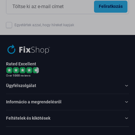
Feliratkozás
Egyetértek azzal, hogy híreket kapjak
Rated Excellent
Over
1000
reviews
Ügyfélszolgálat
Informácio a megrendelésről
Feltételek és kikötések