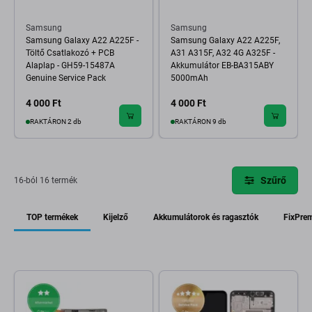
Samsung
Samsung
Samsung Galaxy A22 A225F -
Samsung Galaxy A22 A225F,
Töltő Csatlakozó + PCB
A31 A315F, A32 4G A325F -
Alaplap - GH59-15487A
Akkumulátor EB-BA315ABY
Genuine Service Pack
5000mAh
4 000 Ft
4 000 Ft
RAKTÁRON 2 db
RAKTÁRON 9 db
Szűrő
16-ból 16 termék
TOP termékek
Kijelző
Akkumulátorok és ragasztók
FixPre