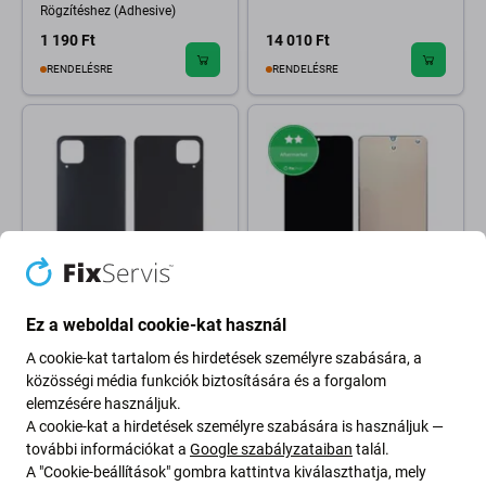
Rögzítéshez (Adhesive)
1 190 Ft
14 010 Ft
RENDELÉSRE
RENDELÉSRE
Ez a weboldal cookie-kat használ
Samsung
Samsung
Samsung Galaxy A22 A225F -
Samsung Galaxy A22 A225F -
A cookie-kat tartalom és hirdetések személyre szabására, a
Akkumulátor Fedőlap (Black)
LCD Kijelző + Érintőüveg TFT
közösségi média funkciók biztosítására és a forgalom
1 590 Ft
6 800 Ft
elemzésére használjuk.
A cookie-kat a hirdetések személyre szabására is használjuk —
RENDELÉSRE
RENDELÉSRE
további információkat a
Google szabályzataiban
talál.
A "Cookie-beállítások" gombra kattintva kiválaszthatja, mely