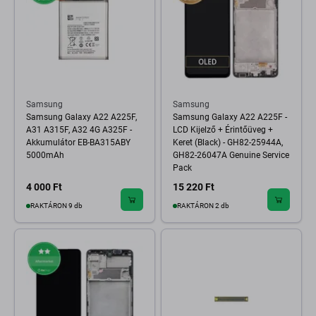
Samsung
Samsung
Samsung Galaxy A22 A225F,
Samsung Galaxy A22 A225F -
A31 A315F, A32 4G A325F -
LCD Kijelző + Érintőüveg +
Akkumulátor EB-BA315ABY
Keret (Black) - GH82-25944A,
5000mAh
GH82-26047A Genuine Service
Pack
4 000 Ft
15 220 Ft
RAKTÁRON 9 db
RAKTÁRON 2 db