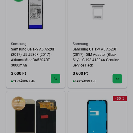
Samsung
Samsung
Samsung Galaxy A5 A520F
Samsung Galaxy A5 A520F
(2017), J5 J530F (2017) -
(2017) - SIM Adapter (Black
Akkumulátor BA520ABE
Sky) - GH98-41304A Genuine
3000mAh
Service Pack
3 600 Ft
3 600 Ft
RAKTÁRON 7 db
RAKTÁRON 1 db
-50 %