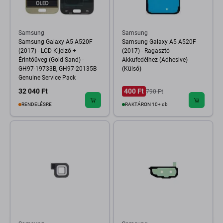
Samsung
Samsung
Samsung Galaxy A5 A520F
Samsung Galaxy A5 A520F
(2017) - LCD Kijelző +
(2017) - Ragasztó
Érintőüveg (Gold Sand) -
Akkufedélhez (Adhesive)
GH97-19733B, GH97-20135B
(Külső)
Genuine Service Pack
32 040 Ft
400 Ft
790 Ft
RENDELÉSRE
RAKTÁRON 10+ db