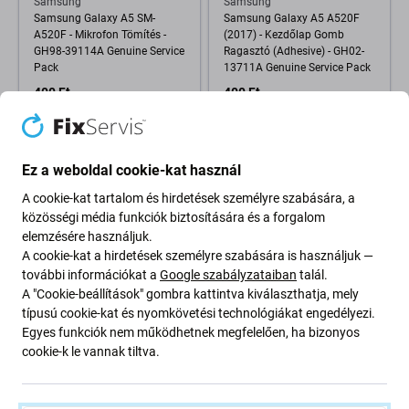
Samsung
Samsung
Samsung Galaxy A5 SM-
Samsung Galaxy A5 A520F
A520F - Mikrofon Tömítés -
(2017) - Kezdőlap Gomb
GH98-39114A Genuine Service
Ragasztó (Adhesive) - GH02-
Pack
13711A Genuine Service Pack
400 Ft
400 Ft
RAKTÁRON 1 db
RAKTÁRON 3 db
Ez a weboldal cookie-kat használ
A cookie-kat tartalom és hirdetések személyre szabására, a
közösségi média funkciók biztosítására és a forgalom
elemzésére használjuk.
A cookie-kat a hirdetések személyre szabására is használjuk —
további információkat a
Google szabályzataiban
talál.
A "Cookie-beállítások" gombra kattintva kiválaszthatja, mely
típusú cookie-kat és nyomkövetési technológiákat engedélyezi.
Egyes funkciók nem működhetnek megfelelően, ha bizonyos
Samsung
Samsung
cookie-k le vannak tiltva.
Samsung Galaxy A3 A320F
Samsung Galaxy A5 A520F
(2017), A5 A520F (2017) - SIM-
(2017) - Közelségérzékelő -
kártya olvasó - 3709-001883
GH96-10607A Genuine Service
Genuine Service Pack
Pack