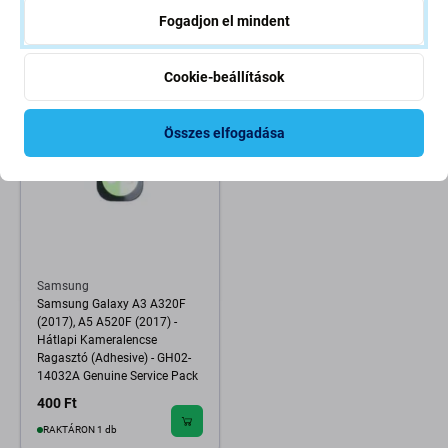
400 Ft
400 Ft
Fogadjon el mindent
RAKTÁRON 1 db
RAKTÁRON 1 db
Cookie-beállítások
Összes elfogadása
Samsung
Samsung Galaxy A3 A320F
(2017), A5 A520F (2017) -
Hátlapi Kameralencse
Ragasztó (Adhesive) - GH02-
14032A Genuine Service Pack
400 Ft
RAKTÁRON 1 db