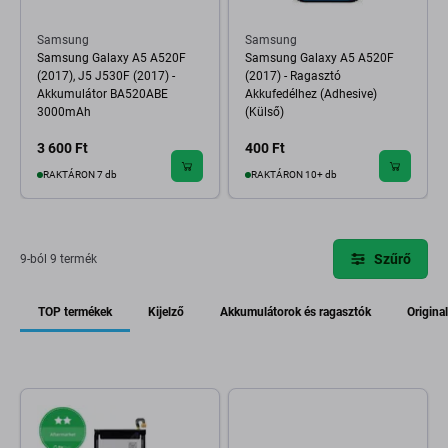
Samsung
Samsung
Samsung Galaxy A5 A520F
Samsung Galaxy A5 A520F
(2017), J5 J530F (2017) -
(2017) - Ragasztó
Akkumulátor BA520ABE
Akkufedélhez (Adhesive)
3000mAh
(Külső)
3 600 Ft
400 Ft
RAKTÁRON 7 db
RAKTÁRON 10+ db
Szűrő
9-ból 9 termék
TOP termékek
Kijelző
Akkumulátorok és ragasztók
Original