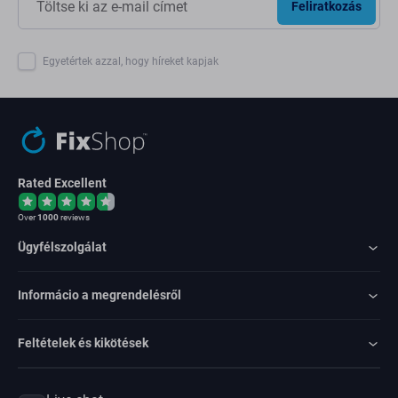
Feliratkozás
Egyetértek azzal, hogy híreket kapjak
Rated Excellent
Over
1000
reviews
Ügyfélszolgálat
Informácio a megrendelésről
Feltételek és kikötések