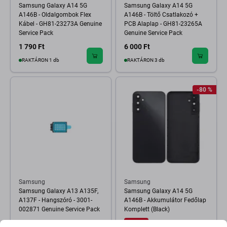
Samsung Galaxy A14 5G
Samsung Galaxy A14 5G
A146B - Oldalgombok Flex
A146B - Töltő Csatlakozó +
Kábel - GH81-23273A Genuine
PCB Alaplap - GH81-23265A
Service Pack
Genuine Service Pack
1 790 Ft
6 000 Ft
RAKTÁRON 1 db
RAKTÁRON 3 db
-80 %
Samsung
Samsung
Samsung Galaxy A13 A135F,
Samsung Galaxy A14 5G
A137F - Hangszóró - 3001-
A146B - Akkumulátor Fedőlap
002871 Genuine Service Pack
Komplett (Black)
2 400 Ft
840 Ft
5 200 Ft