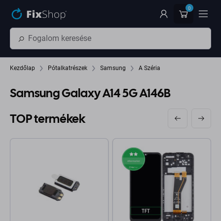
Ugrás az oldal fő részéhez
0
Kezdőlap
Pótalkatrészek
Samsung
A Széria
Samsung Galaxy A14 5G A146B
TOP termékek