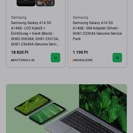
Samsung
Samsung
Samsung Galaxy A14 5G
Samsung Galaxy A14 5G
A146B - LCD Kijelző +
A146B - SIM Adapter (Silver) -
Érintőüveg + Keret (Black) -
GH81-23304A Genuine Service
GH82-30658A, GH81-23315A,
Pack
GH81-23640A Genuine Service
Pack
18 820 Ft
1 190 Ft
RAKTÁRON 2 db
RENDELÉSRE