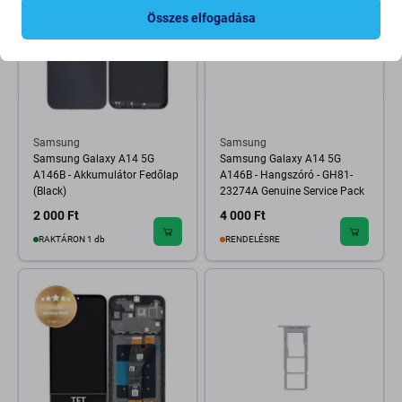
Összes elfogadása
Samsung
Samsung
Samsung Galaxy A14 5G
Samsung Galaxy A14 5G
A146B - Akkumulátor Fedőlap
A146B - Hangszóró - GH81-
(Black)
23274A Genuine Service Pack
2 000 Ft
4 000 Ft
RAKTÁRON 1 db
RENDELÉSRE