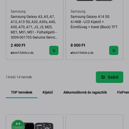
Samsung
Samsung
Samsung Galaxy A3, A5, A7,
Samsung Galaxy A14 5G
A13, A13 5G, A20, A30s, A40,
A146B - LCD Kijelző +
A50, A70, A71, J3, J5, M20,
Érintőüveg + Keret (Black) TFT
M21, M31, M51 - Fülhallgató -
3009-001705 Genuine Service
Pack
2 400 Ft
8 000 Ft
RAKTÁRON 4 db
RAKTÁRON 4 db
Szűrő
14-ból 14 termék
TOP termékek
Kijelző
Akkumulátorok és ragasztók
FixPre