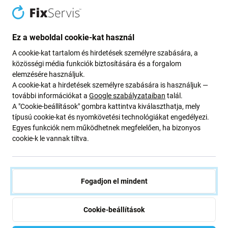
RENDELÉSRE
RAKTÁRON 1 db
Ez a weboldal cookie-kat használ
A cookie-kat tartalom és hirdetések személyre szabására, a
közösségi média funkciók biztosítására és a forgalom
elemzésére használjuk.
A cookie-kat a hirdetések személyre szabására is használjuk —
további információkat a
Google szabályzataiban
talál.
A "Cookie-beállítások" gombra kattintva kiválaszthatja, mely
típusú cookie-kat és nyomkövetési technológiákat engedélyezi.
Egyes funkciók nem működhetnek megfelelően, ha bizonyos
Samsung
Samsung
cookie-k le vannak tiltva.
Samsung Galaxy A14 5G
Samsung Galaxy A14 5G
A146B - Akkumulátor Fedőlap
A146B - Akkumulátor Fedőlap
Komplett (Green)
(Green)
5 200 Ft
1 590 Ft
Fogadjon el mindent
RENDELÉSRE
RAKTÁRON 3 db
Cookie-beállítások