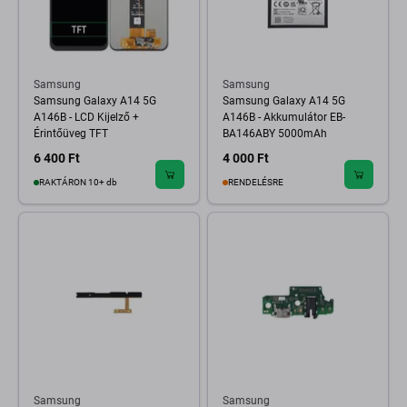
Samsung
Samsung
Samsung Galaxy A14 5G
Samsung Galaxy A14 5G
A146B - LCD Kijelző +
A146B - Akkumulátor EB-
Érintőüveg TFT
BA146ABY 5000mAh
6 400 Ft
4 000 Ft
RAKTÁRON 10+ db
RENDELÉSRE
Samsung
Samsung