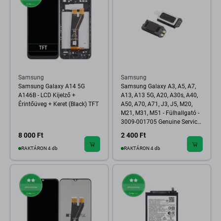
Samsung
Samsung
Samsung Galaxy A14 5G
Samsung Galaxy A3, A5, A7,
A146B - LCD Kijelző +
A13, A13 5G, A20, A30s, A40,
Érintőüveg + Keret (Black) TFT
A50, A70, A71, J3, J5, M20,
M21, M31, M51 - Fülhallgató -
3009-001705 Genuine Service
Pack
8 000 Ft
2 400 Ft
RAKTÁRON 4 db
RAKTÁRON 4 db