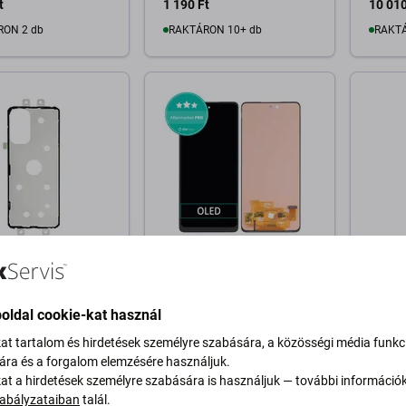
t
1 190 Ft
10 010
RON 2 db
RAKTÁRON 10+ db
RAKTÁ
osárba
Kosárba
g
Samsung
Samsu
g Galaxy A52
Samsung Galaxy A52 5G
Samsu
 A526B, A52s 5G
A526B, A52s 5G A528B -
A525F,
oldal cookie-kat használ
- Ragasztó
LCD Kijelző + Érintőüveg
Kábel
élhez (Adhesive) -
OLED
Genuin
kat tartalom és hirdetések személyre szabására, a közösségi média funkc
2419A Genuine
sára és a forgalom elemzésére használjuk.
 Pack
kat a hirdetések személyre szabására is használjuk — további információ
t
18 020 Ft
4 400 
abályzataiban
talál.