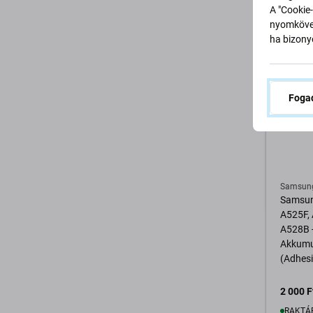
RAKTÁ
A "Cookie-
nyomkövet
ha bizonyo
K
Fogad
Samsun
Samsun
A525F,
A528B 
Akkumu
(Adhes
Genuine
2 000 F
RAKTÁ