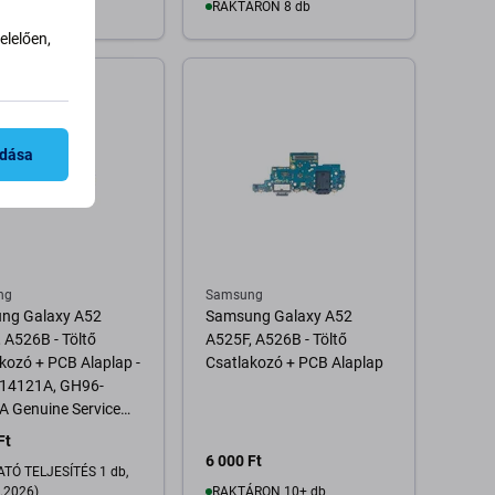
RON 6 db
RAKTÁRON 8 db
lelően,
Kosárba
Kosárba
adása
ng
Samsung
ng Galaxy A52
Samsung Galaxy A52
 A526B - Töltő
A525F, A526B - Töltő
kozó + PCB Alaplap -
Csatlakozó + PCB Alaplap
14121A, GH96-
 Genuine Service
Ft
6 000 Ft
TÓ TELJESÍTÉS 1 db,
.2026)
RAKTÁRON 10+ db