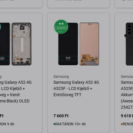
osárba
Kosárba
g
Samsung
Samsu
g Galaxy A52 4G
Samsung Galaxy A52 4G
Samsu
 LCD Kijelző +
A525F - LCD Kijelző +
A525F,
veg + Keret
Érintőüveg TFT
Akkum
me Black) OLED
(Awes
25427A
Pack
Ft
7 600 Ft
9 610 
RON 9 db
RAKTÁRON 10+ db
REND