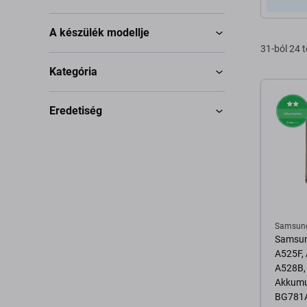
A készülék modellje
31-ból 24 
Kategória
Eredetiség
Samsun
Samsun
A525F,
A528B,
Akkumu
BG781