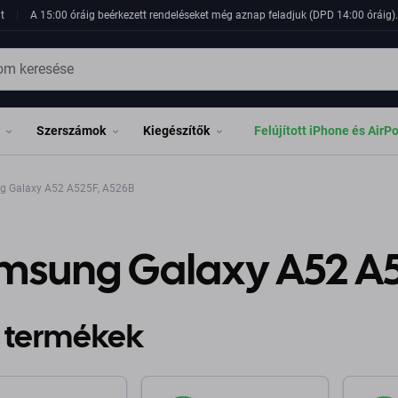
t
A 15:00 óráig beérkezett rendeléseket még aznap feladjuk (DPD 14:00 óráig). 
Szerszámok
Kiegészítők
Felújított iPhone és AirP
 Galaxy A52 A525F, A526B
msung Galaxy A52 A5
 termékek