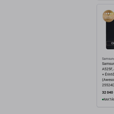
K
Samsun
Samsun
A525F, 
+ Érint
(Aweso
25524D
GH82-2
32 040 
25602D
RAKTÁ
Pack