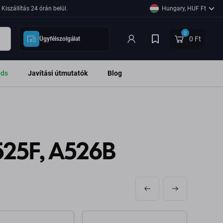
Kiszállítás 24 órán belül.
Hungary, HUF Ft
0
0 Ft
Ügyfélszolgálat
ods
Javítási útmutatók
Blog
25F, A526B