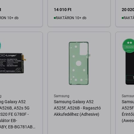
GH82-24205A, GH43-
05052A, GH82-25231A
t
14 010 Ft
20 020
Genuine Service Pack
RON 10+ db
RAKTÁRON 10+ db
RAKTÁ
osárba
Kosárba
g
Samsung
Samsu
g Galaxy A52
Samsung Galaxy A52
Samsu
 A526B, A52s 5G
A525F, A526B - Ragasztó
A525F 
 S20 FE G780F -
Akkufedélhez (Adhesive)
Érintő
látor EB-
(Awes
BY, EB-BG781ABE,
781ABU 4400mAh