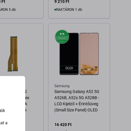
 Ft
9 210 Ft
RON 5 db
RAKTÁRON 1 db
Kosárba
Kosárba
ng
Samsung
ng Galaxy A52
Samsung Galaxy A52 5G
 A526B - Fő Flex
A526B, A52s 5G A528B -
 - GH59-15425A
LCD Kijelző + Érintőüveg
e Service Pack
(Small Size Panel) OLED
iók
kat a
Ft
16 420 Ft