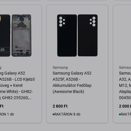
osárba
Kosárba
g
Samsung
Samsu
g Galaxy A52
Samsung Galaxy A52
Samsu
A526B - LCD Kijelző
A525F, A526B -
A32, A
őüveg + Keret
Akkumulátor Fedőlap
M12, M
me White) - GH82-
(Awesome Black)
Alapla
, GH82-25526D,
004501
5754D, GH82-
Pack
Ft
2 800 Ft
2 000 
 Genuine Service
RON 1 db
RAKTÁRON 8 db
RAKTÁ