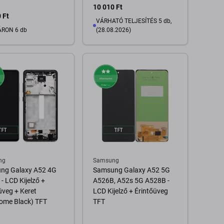
10 010 Ft
 Ft
VÁRHATÓ TELJESÍTÉS 5 db,
RON 6 db
(28.08.2026)
Kosárba
Kosárba
ng
Samsung
ng Galaxy A52 4G
Samsung Galaxy A52 5G
- LCD Kijelző +
A526B, A52s 5G A528B -
üveg + Keret
LCD Kijelző + Érintőüveg
ome Black) TFT
TFT