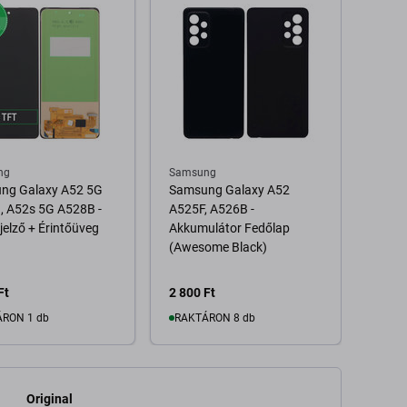
ng
Samsung
Sams
ng Galaxy A52 5G
Samsung Galaxy A52
Sams
, A52s 5G A528B -
A525F, A526B -
A525F
jelző + Érintőüveg
Akkumulátor Fedőlap
A528B
(Awesome Black)
Akkum
(Adhe
Genui
Ft
2 800 Ft
2 000
RON 1 db
RAKTÁRON 8 db
Kosárba
Kosárba
Original