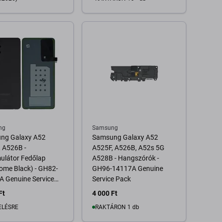
Kosárba
Kosárba
ng
Samsung
ng Galaxy A52
Samsung Galaxy A52
 A526B -
A525F, A526B, A52s 5G
ulátor Fedőlap
A528B - Hangszórók -
ome Black) - GH82-
GH96-14117A Genuine
 Genuine Service
Service Pack
Ft
4 000 Ft
ELÉSRE
RAKTÁRON 1 db