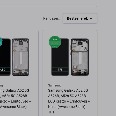
Rendezés:
Bestsellerek
ng
Samsung
ng Galaxy A52 5G
Samsung Galaxy A52 5G
, A52s 5G A528B -
A526B, A52s 5G A528B -
jelző + Érintőüveg +
LCD Kijelző + Érintőüveg +
 (Awesome Black)
Keret (Awesome Black)
TFT