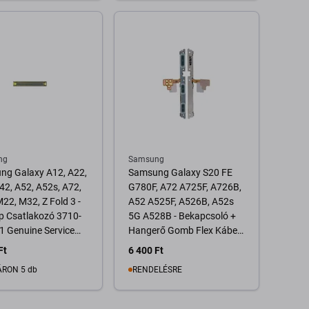
Kosárba
Kosárba
ng
Samsung
ng Galaxy A12, A22,
Samsung Galaxy S20 FE
42, A52, A52s, A72,
G780F, A72 A725F, A726B,
22, M32, Z Fold 3 -
A52 A525F, A526B, A52s
p Csatlakozó 3710-
5G A528B - Bekapcsoló +
 Genuine Service
Hangerő Gomb Flex Kábel -
GH59-15383A Genuine
Ft
6 400 Ft
Service Pack
RON 5 db
RENDELÉSRE