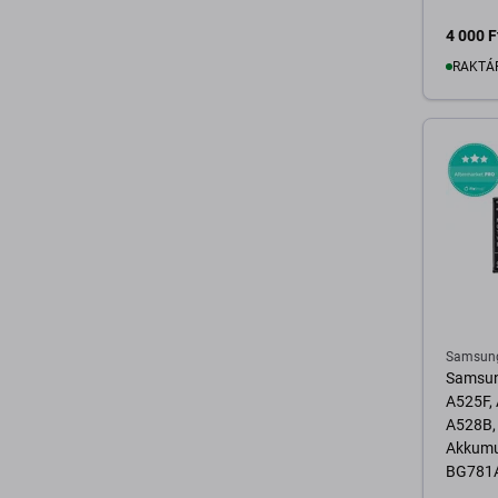
4 000 F
RAKTÁ
K
Samsun
Samsun
A525F,
A528B,
Akkumu
BG781A
EB-BG