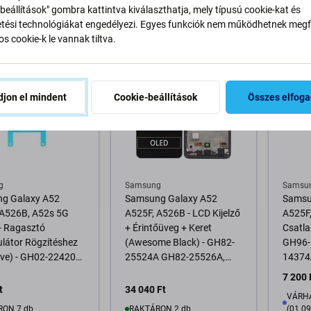
RON 10+ db
RAKTÁRON 1 db
RAKTÁ
beállítások" gombra kattintva kiválaszthatja, mely típusú cookie-kat és
ési technológiákat engedélyezi. Egyes funkciók nem működhetnek megfe
s cookie-k le vannak tiltva.
osárba
Kosárba
jon el mindent
Cookie-beállítások
Összes elfog
g
Samsung
Samsu
g Galaxy A52
Samsung Galaxy A52
Samsu
 A526B, A52s 5G
A525F, A526B - LCD Kijelző
A525F,
- Ragasztó
+ Érintőüveg + Keret
Csatla
látor Rögzítéshez
(Awesome Black) - GH82-
GH96-
ive) - GH02-22420A
25524A GH82-25526A,
14374A
 Service Pack
GH82-25754A, GH82-
Pack
7 200 
25602A Genuine Service
t
34 040 Ft
VÁRHA
Pack
RON 7 db
RAKTÁRON 2 db
(01.09