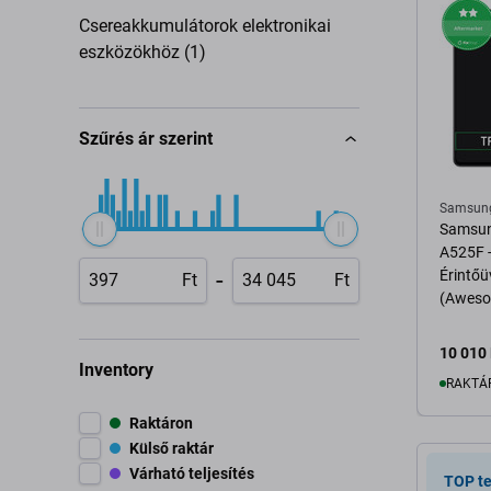
Csereakkumulátorok elektronikai
eszközökhöz (1)
Szűrés ár szerint
Samsun
Samsun
A525F -
-
Érintőü
Ft
Ft
(Aweso
10 010 
Inventory
RAKTÁ
Raktáron
Külső raktár
K
Várható teljesítés
TOP t