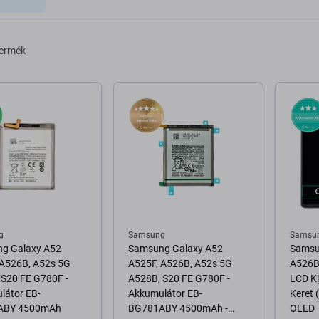
termék
g
Samsung
Samsu
g Galaxy A52
Samsung Galaxy A52
Samsu
 A526B, A52s 5G
A525F, A526B, A52s 5G
A526B
 S20 FE G780F -
A528B, S20 FE G780F -
LCD Ki
látor EB-
Akkumulátor EB-
Keret
ABY 4500mAh
BG781ABY 4500mAh -
OLED