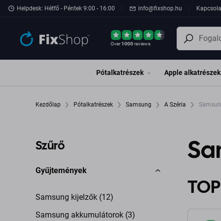
Ugrás az oldal fő részéhez
Helpdesk: Hétfő - Péntek 9:00 - 16:00
info@fixshop.hu
Kapcsola
Over
1000
reviews
Pótalkatrészek
Apple alkatrészek
Kezdőlap
Pótalkatrészek
Samsung
A Széria
Samsung
Sa
Szűrő
Gyűjtemények
TOP
Samsung kijelzők (12)
Samsung akkumulátorok (3)