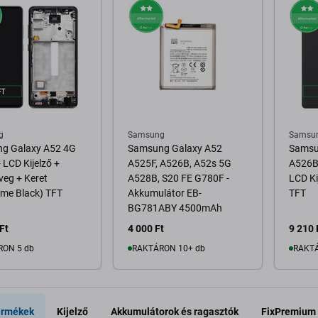
g
Samsung
Samsu
g Galaxy A52 4G
Samsung Galaxy A52
Samsu
 LCD Kijelző +
A525F, A526B, A52s 5G
A526B
veg + Keret
A528B, S20 FE G780F -
LCD Ki
me Black) TFT
Akkumulátor EB-
TFT
BG781ABY 4500mAh
Ft
4 000 Ft
9 210 
RON 5 db
RAKTÁRON 10+ db
RAKTÁ
osárba
Kosárba
ermékek
Kijelző
Akkumulátorok és ragasztók
FixPremium