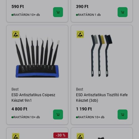
590 Ft
390 Ft
RAKTÁRON 10+ db
RAKTÁRON 1 db
Best
Best
ESD Antisztatikus Csipesz
ESD Antisztatikus Tisztító Kefe
Készlet 9in1
Készlet (3db)
4 800 Ft
1 190 Ft
RAKTÁRON 10+ db
RAKTÁRON 10+ db
-30 %