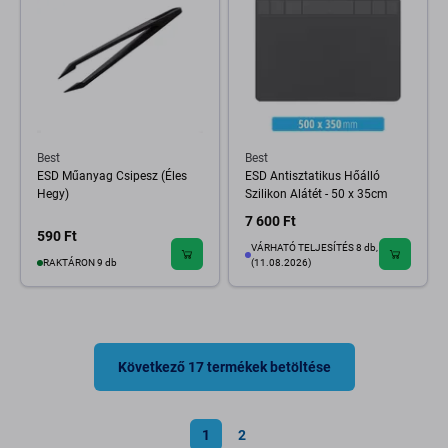
Best
Best
ESD Műanyag Csipesz (Éles
ESD Antisztatikus Hőálló
Hegy)
Szilikon Alátét - 50 x 35cm
7 600 Ft
590 Ft
VÁRHATÓ TELJESÍTÉS 8 db,
RAKTÁRON 9 db
(11.08.2026)
Következő 17 termékek betöltése
1
2