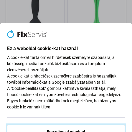
Best
Best
Ez a weboldal cookie-kat használ
Best - Plastic Scraper -
Best N128 - Spudger -
Szétszedő Szerszám
Szétszedő Szerszám
A cookie-kat tartalom és hirdetések személyre szabására, a
590 Ft
790 Ft
közösségi média funkciók biztosítására és a forgalom
elemzésére használjuk.
RAKTÁRON 10+ db
RENDELÉSRE
A cookie-kat a hirdetések személyre szabására is használjuk —
további információkat a
Google szabályzataiban
talál.
-30 %
A "Cookie-beállítások" gombra kattintva kiválaszthatja, mely
típusú cookie-kat és nyomkövetési technológiákat engedélyezi.
Egyes funkciók nem működhetnek megfelelően, ha bizonyos
cookie-k le vannak tiltva.
Fogadjon el mindent