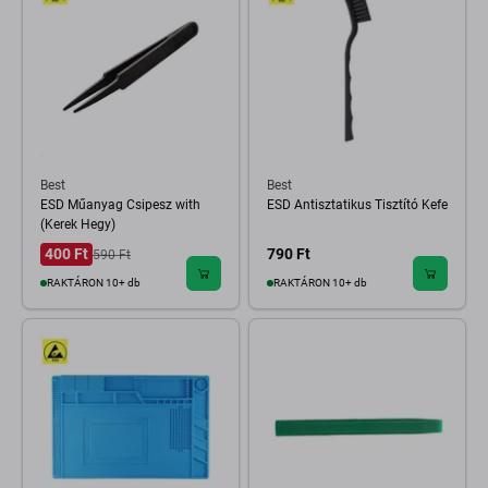
Best
Best
ESD Műanyag Csipesz with
ESD Antisztatikus Tisztító Kefe
(Kerek Hegy)
400 Ft
790 Ft
590 Ft
RAKTÁRON 10+ db
RAKTÁRON 10+ db