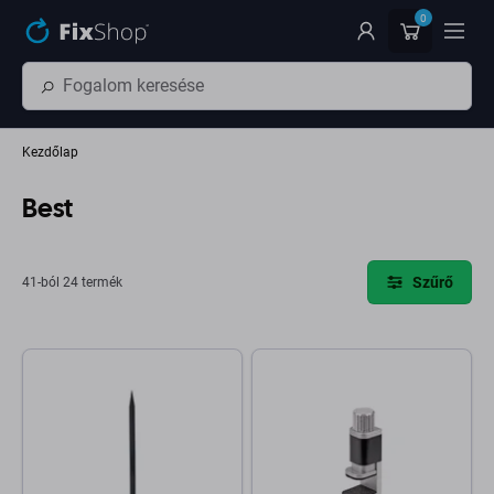
Ugrás az oldal fő részéhez
0
Kezdőlap
Best
Szűrő
41-ból 24 termék