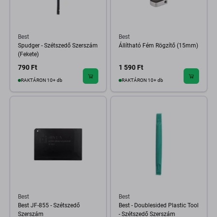
Best
Best
Spudger - Szétszedő Szerszám
Állítható Fém Rögzítő (15mm)
(Fekete)
790 Ft
1 590 Ft
RAKTÁRON 10+ db
RAKTÁRON 10+ db
Best
Best
Best JF-855 - Szétszedő
Best - Doublesided Plastic Tool
Szerszám
- Szétszedő Szerszám