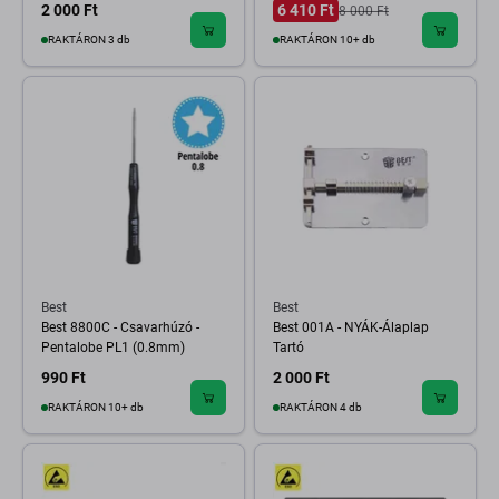
2 000 Ft
6 410 Ft
8 000 Ft
RAKTÁRON 3 db
RAKTÁRON 10+ db
Best
Best
Best 8800C - Csavarhúzó -
Best 001A - NYÁK-Álaplap
Pentalobe PL1 (0.8mm)
Tartó
990 Ft
2 000 Ft
RAKTÁRON 10+ db
RAKTÁRON 4 db