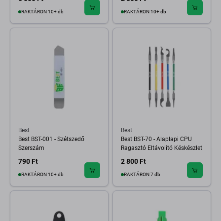
RAKTÁRON 10+ db
RAKTÁRON 10+ db
Best
Best
Best BST-001 - Szétszedő
Best BST-70 - Alaplapi CPU
Szerszám
Ragasztó Eltávolító Késkészlet
790 Ft
2 800 Ft
RAKTÁRON 10+ db
RAKTÁRON 7 db