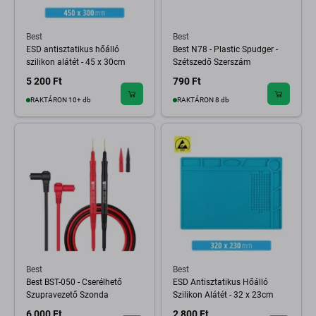
Best
Best
ESD antisztatikus hőálló
Best N78 - Plastic Spudger -
szilikon alátét - 45 x 30cm
Szétszedő Szerszám
5 200 Ft
790 Ft
RAKTÁRON 10+ db
RAKTÁRON 8 db
Best
Best
Best BST-050 - Cserélhető
ESD Antisztatikus Hőálló
Szupravezető Szonda
Szilikon Alátét - 32 x 23cm
6 000 Ft
2 800 Ft