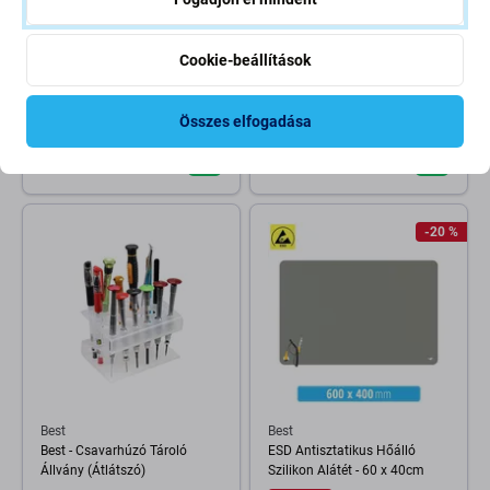
Best
Best
Best 8800C - Csavarhúzó
ESD Műanyag Csipesz (Éles
Cookie-beállítások
Készlet - Pentalobe PL1
Hajlított Végződés)
(0.8mm) + Phillips PH000
(1.5mm)
Összes elfogadása
1 390 Ft
400 Ft
590 Ft
RAKTÁRON 2 db
RAKTÁRON 10+ db
-20 %
Best
Best
Best - Csavarhúzó Tároló
ESD Antisztatikus Hőálló
Állvány (Átlátszó)
Szilikon Alátét - 60 x 40cm