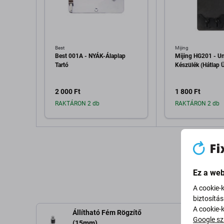
Best
Mijing
Best 001A - NYÁK-Álaplap
Mijing HG201 - Un
Tartó
Készülék (Hátlap 
2 000 Ft
1 800 Ft
RAKTÁRON 2 db
RAKTÁRON 2 db
Hozzáadás a kosárhoz
Hozzáadás 
Ez a web
A cookie-
biztosítá
A cookie-
Állítható Fém Rögzítő
Google sz
(15mm)