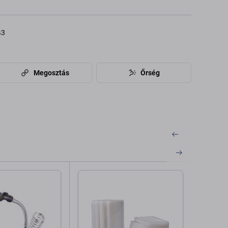
43
Megosztás
Őrség