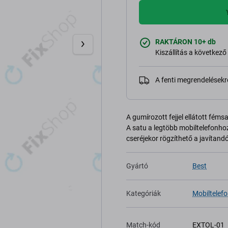
RAKTÁRON 10+ db
Kiszállítás a következ
A fenti megrendelésekr
A gumírozott fejjel ellátott féms
A satu a legtöbb mobiltelefonhoz
cseréjekor rögzíthető a javítan
Gyártó
Best
Kategóriák
Mobiltelef
Match-kód
EXTOL-01