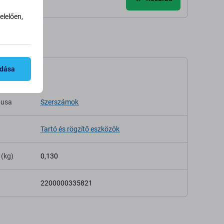
lelően,
adása
káció
pusa
Szerszámok
Tartó és rögzítő eszközök
 (kg)
0,130
2200000335821