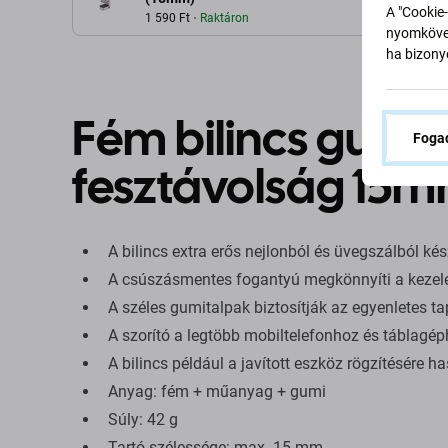
A "Cookie-
1 590 Ft
Raktáron
nyomkövet
ha bizonyo
Fém bilincs gumi
Fogad
fesztávolság 15mm
A bilincs extra erős nejlonból és üvegszálból kés
A csúszásmentes fogantyú megkönnyíti a kezelést
A széles gumitalpak biztosítják az egyenletes ta
A szorító a legtöbb mobiltelefonhoz és táblagéph
A bilincs például a javított eszköz rögzítésére h
Anyag: fém + műanyag + gumi
Súly: 42 g
Tartó szélessége: max. 15 mm