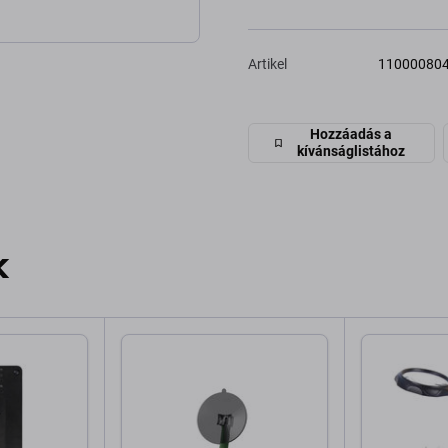
Artikel
11000080
Hozzáadás a
kívánságlistához
k