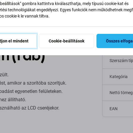
beállítások" gombra kattintva kiválaszthatja, mely típusú cookie-kat és
ési technológiákat engedélyezi. Egyes funkciók nem működhetnek megfe
s cookie-k le vannak tiltva.
töméssel,
jon el mindent
Cookie-beállítások
Összes elfog
Specifi
 (1 db)
Szerszám tí
zült.
Kategória
, amikor a szorítóba szorítjuk.
padást egyenetlen felületeken.
Nettó tömeg
ez állítható.
asználható az LCD cseréjekor.
EAN