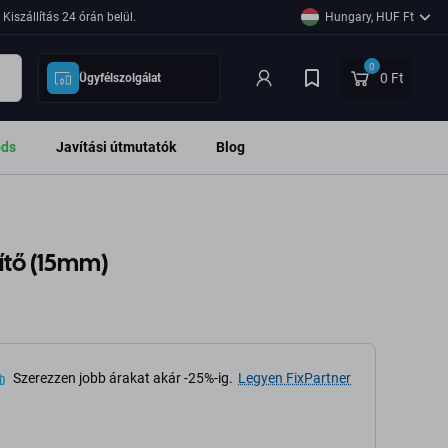
Kiszállítás 24 órán belül.
Hungary, HUF Ft
0
0 Ft
Ügyfélszolgálat
ods
Javítási útmutatók
Blog
ítő (15mm)
Szerezzen jobb árakat akár -25%-ig.
Legyen FixPartner