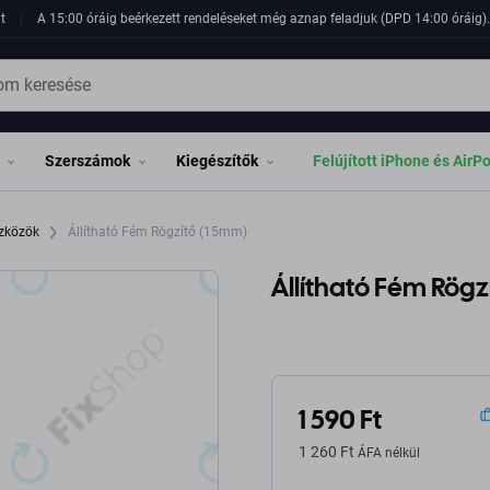
t
A 15:00 óráig beérkezett rendeléseket még aznap feladjuk (DPD 14:00 óráig). 
Szerszámok
Kiegészítők
Felújított iPhone és AirP
szközök
Állítható Fém Rögzítő (15mm)
Állítható Fém Rögz
1 590 Ft
1 260 Ft
ÁFA nélkül