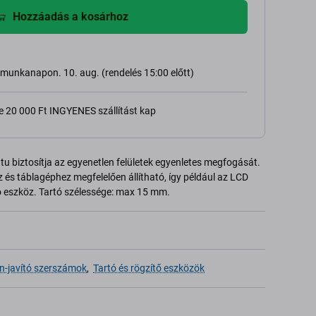
Hozzáadás a kosárhoz
ő munkanapon. 10. aug. (rendelés 15:00 előtt)
e 20 000 Ft INGYENES szállítást kap
atu biztosítja az egyenetlen felületek egyenletes megfogását.
 és táblagéphez megfelelően állítható, így például az LCD
dó eszköz. Tartó szélessége: max 15 mm.
on-javító szerszámok
,
Tartó és rögzítő eszközök