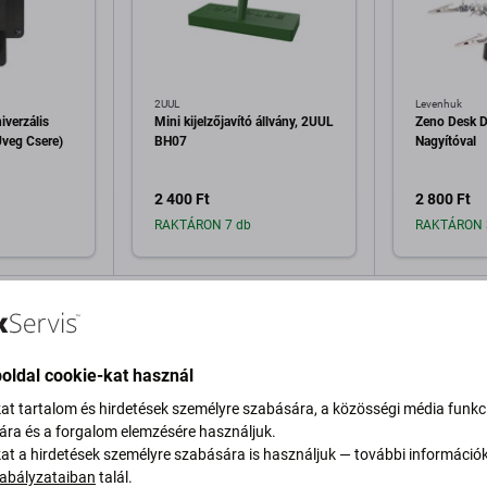
2UUL
Levenhuk
iverzális
Mini kijelzőjavító állvány, 2UUL
Zeno Desk D
Üveg Csere)
BH07
Nagyítóval
2 400 Ft
2 800 Ft
RAKTÁRON 7 db
RAKTÁRON 
a kosárhoz
Hozzáadás a kosárhoz
Hozzáa
oldal cookie-kat használ
kat tartalom és hirdetések személyre szabására, a közösségi média funkc
sára és a forgalom elemzésére használjuk.
kat a hirdetések személyre szabására is használjuk — további információ
abályzataiban
talál.
Leírás és specifikáció
Szállítás és visszaküldés
Vélemén