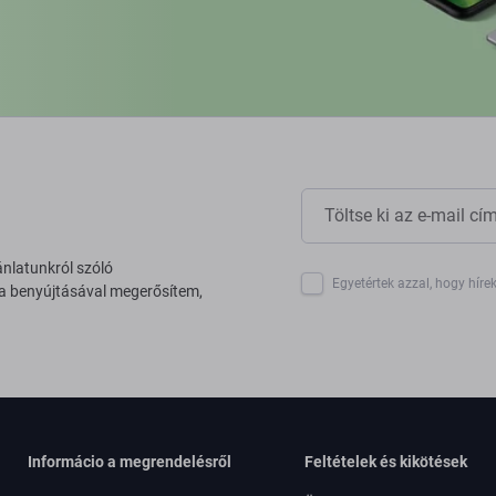
ánlatunkról szóló
Egyetértek azzal, hogy híre
 a benyújtásával megerősítem,
Informácio a megrendelésről
Feltételek és kikötések