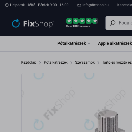
Ugrás az oldal fő részéhez
Helpdesk: Hétfő - Péntek 9:00 - 16:00
info@fixshop.hu
Kapcsola
Over
1000
reviews
Pótalkatrészek
Apple alkatrészek
Kezdőlap
Pótalkatrészek
Szerszámok
Tartó és rögzítő e