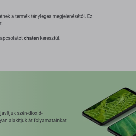
hetnek a termék tényleges megjelenésétől. Ez
t.
kapcsolatot
chaten
keresztül.
vítjuk szén-dioxid-
yan alakítjuk át folyamatainkat