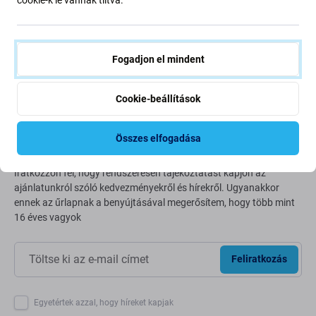
Bolygónk védelme érdekében folyamatosan javítjuk szén-
dioxid-kibocsátásunkat. Olvasson többet arról, hogyan
alakítjuk át folyamatainkat a szénlábnyomunk
csökkentése érdekében.
Fogadjon el mindent
További információ
Cookie-beállítások
Newsletter Fix
Összes elfogadása
Iratkozzon fel, hogy rendszeresen tájékoztatást kapjon az
ajánlatunkról szóló kedvezményekről és hírekről. Ugyanakkor
ennek az űrlapnak a benyújtásával megerősítem, hogy több mint
16 éves vagyok
Feliratkozás
Egyetértek azzal, hogy híreket kapjak