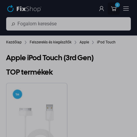
Ugrás az oldal fő részéhez
0
Kezdőlap
Felszerelés és kiegészítők
Apple
iPod Touch
Apple iPod Touch (3rd Gen)
TOP termékek