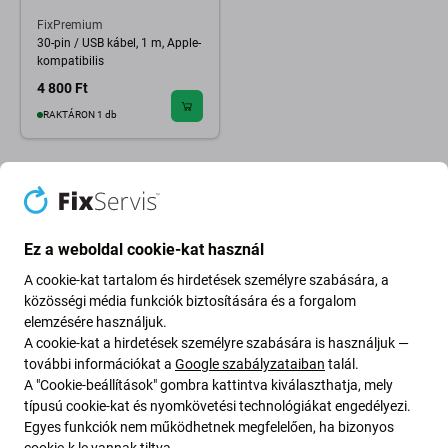
FixPremium
30-pin / USB kábel, 1 m, Apple-
kompatibilis
4 800 Ft
RAKTÁRON 1 db
Ez a weboldal cookie-kat használ
A cookie-kat tartalom és hirdetések személyre szabására, a
közösségi média funkciók biztosítására és a forgalom
elemzésére használjuk.
A cookie-kat a hirdetések személyre szabására is használjuk —
további információkat a
Google szabályzataiban
talál.
A "Cookie-beállítások" gombra kattintva kiválaszthatja, mely
típusú cookie-kat és nyomkövetési technológiákat engedélyezi.
Going Green
Egyes funkciók nem működhetnek megfelelően, ha bizonyos
cookie-k le vannak tiltva.