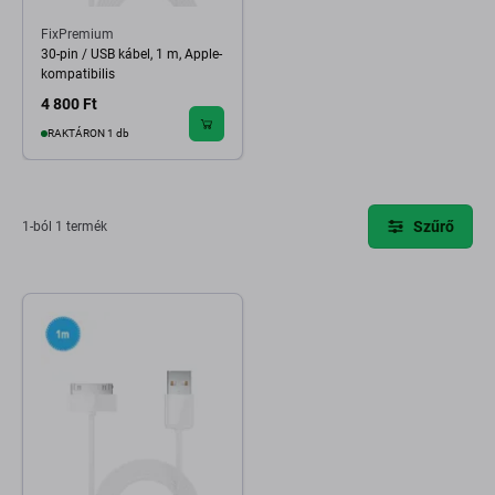
FixPremium
30-pin / USB kábel, 1 m, Apple-
kompatibilis
4 800 Ft
RAKTÁRON 1 db
Szűrő
1-ból 1 termék