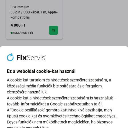
FixPremium
30-pin / USB kábel, 1 m, Apple-
kompatibilis
4 800 Ft
RAKTÁRON 1 db
Ez a weboldal cookie-kat használ
A cookie-kat tartalom és hirdetések személyre szabására, a
közösségi média funkciók biztosítására és a forgalom
elemzésére használjuk.
A cookie-kat a hirdetések személyre szabására is használjuk —
további információkat a
Google szabályzataiban
talál.
A "Cookie-beállítások" gombra kattintva kiválaszthatja, mely
típusú cookie-kat és nyomkövetési technológiákat engedélyezi.
Going Green
Egyes funkciók nem működhetnek megfelelően, ha bizonyos
cookie-k le vannak tiltva.