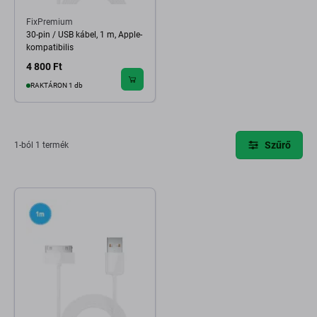
FixPremium
30-pin / USB kábel, 1 m, Apple-
kompatibilis
4 800 Ft
RAKTÁRON 1 db
Szűrő
1-ból 1 termék