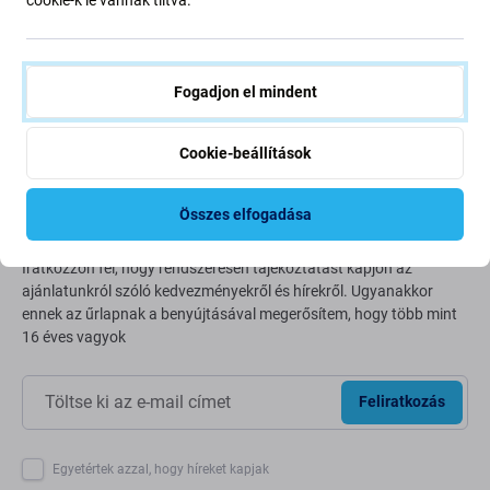
Bolygónk védelme érdekében folyamatosan javítjuk szén-
dioxid-kibocsátásunkat. Olvasson többet arról, hogyan
alakítjuk át folyamatainkat a szénlábnyomunk
csökkentése érdekében.
Fogadjon el mindent
További információ
Cookie-beállítások
Newsletter Fix
Összes elfogadása
Iratkozzon fel, hogy rendszeresen tájékoztatást kapjon az
ajánlatunkról szóló kedvezményekről és hírekről. Ugyanakkor
ennek az űrlapnak a benyújtásával megerősítem, hogy több mint
16 éves vagyok
Feliratkozás
Egyetértek azzal, hogy híreket kapjak