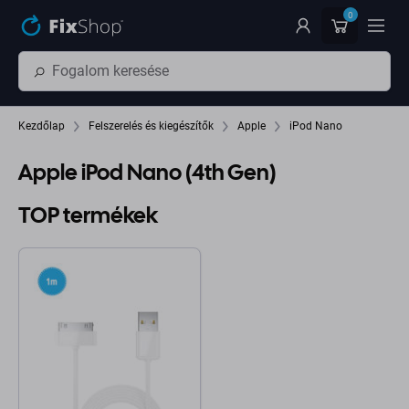
Ugrás az oldal fő részéhez
0
Kezdőlap
Felszerelés és kiegészítők
Apple
iPod Nano
Apple iPod Nano (4th Gen)
TOP termékek