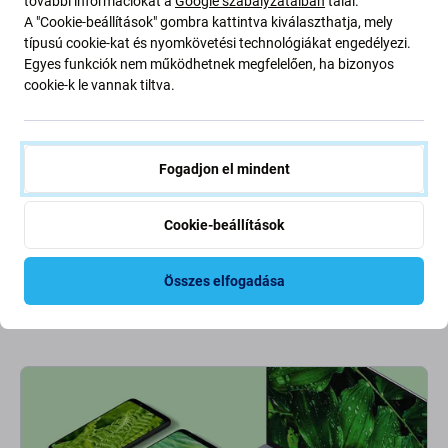
további információkat a
Google szabályzataiban
talál.
-50 %
-10 %
A "Cookie-beállítások" gombra kattintva kiválaszthatja, mely
típusú cookie-kat és nyomkövetési technológiákat engedélyezi.
Egyes funkciók nem működhetnek megfelelően, ha bizonyos
cookie-k le vannak tiltva.
Fogadjon el mindent
FixPremium
FixPremium
Lightning / USB-C kábel, 1 m,
Lightning / USB kábel, 1 m,
Cookie-beállítások
Apple-kompatibilis
Apple-kompatibilis, bulk
2 080 Ft
2 400 Ft
4 000 Ft
2 800 Ft
Összes elfogadása
RAKTÁRON 10+ db
RAKTÁRON 10+ db