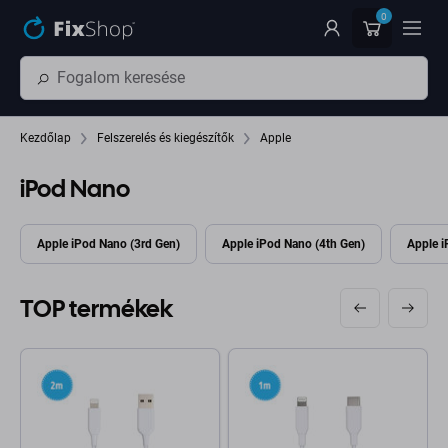
Ugrás az oldal fő részéhez
0
Kezdőlap
Felszerelés és kiegészítők
Apple
iPod Nano
Apple iPod Nano (3rd Gen)
Apple iPod Nano (4th Gen)
Apple i
TOP termékek