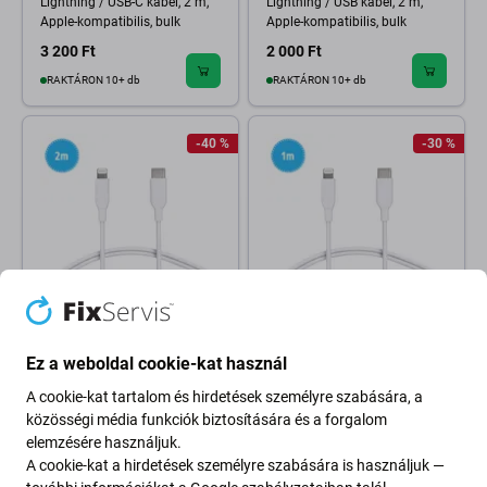
Lightning / USB-C kábel, 2 m,
Lightning / USB kábel, 2 m,
Apple-kompatibilis, bulk
Apple-kompatibilis, bulk
3 200 Ft
2 000 Ft
RAKTÁRON 10+ db
RAKTÁRON 10+ db
-40 %
-30 %
FixPremium
FixPremium
Lightning / USB-C kábel, 2 m,
Lightning / USB kábel, 1 m,
Ez a weboldal cookie-kat használ
Apple-kompatibilis
Apple-kompatibilis
A cookie-kat tartalom és hirdetések személyre szabására, a
2 320 Ft
2 080 Ft
4 000 Ft
2 800 Ft
közösségi média funkciók biztosítására és a forgalom
RAKTÁRON 6 db
RAKTÁRON 10+ db
elemzésére használjuk.
A cookie-kat a hirdetések személyre szabására is használjuk —