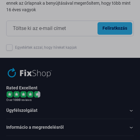
ennek az űrlapnak a benyújtásával megerősítem, hogy több mint
16 éves vagyok
Feliratkozás
Egyetértek azzal, hogy híreket kapjak
Rated Excellent
Over
1000
reviews
Ügyfélszolgálat
Informácio a megrendelésről