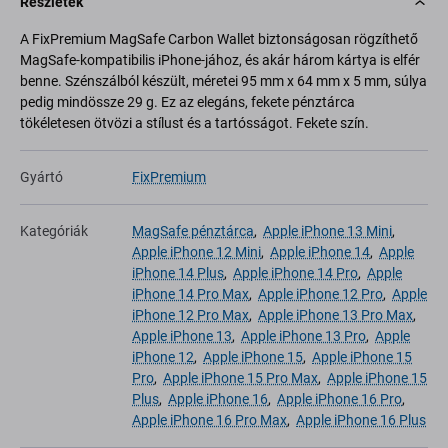
Részletek
A FixPremium MagSafe Carbon Wallet biztonságosan rögzíthető
MagSafe-kompatibilis iPhone-jához, és akár három kártya is elfér
benne. Szénszálból készült, méretei 95 mm x 64 mm x 5 mm, súlya
pedig mindössze 29 g. Ez az elegáns, fekete pénztárca
tökéletesen ötvözi a stílust és a tartósságot. Fekete szín.
Gyártó
FixPremium
Kategóriák
MagSafe pénztárca
,
Apple iPhone 13 Mini
,
Apple iPhone 12 Mini
,
Apple iPhone 14
,
Apple
iPhone 14 Plus
,
Apple iPhone 14 Pro
,
Apple
iPhone 14 Pro Max
,
Apple iPhone 12 Pro
,
Apple
iPhone 12 Pro Max
,
Apple iPhone 13 Pro Max
,
Apple iPhone 13
,
Apple iPhone 13 Pro
,
Apple
iPhone 12
,
Apple iPhone 15
,
Apple iPhone 15
Pro
,
Apple iPhone 15 Pro Max
,
Apple iPhone 15
Plus
,
Apple iPhone 16
,
Apple iPhone 16 Pro
,
Apple iPhone 16 Pro Max
,
Apple iPhone 16 Plus