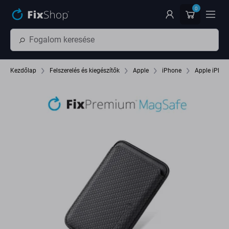
Ugrás az oldal fő részéhez
0
Kezdőlap
Felszerelés és kiegészítők
Apple
iPhone
Apple iPhon