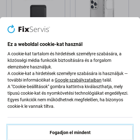
Ez a weboldal cookie-kat használ
FixPremium
SBS
FixPremium - MagSafe
SBS - Tok Skinny -
A cookie-kat tartalom és hirdetések személyre szabására, a
pénztárca, fekete
iPhone 16 Pro, átlátszó
közösségi média funkciók biztosítására és a forgalom
elemzésére használjuk.
3 600 Ft
4 800 Ft
A cookie-kat a hirdetések személyre szabására is használjuk —
további információkat a
Google szabályzataiban
talál.
Raktáron
Raktáron
A "Cookie-beállítások" gombra kattintva kiválaszthatja, mely
típusú cookie-kat és nyomkövetési technológiákat engedélyezi.
Egyes funkciók nem működhetnek megfelelően, ha bizonyos
cookie-k le vannak tiltva.
Fogadjon el mindent