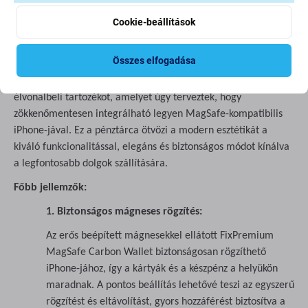
Leírás és specifikáció
Szállítás és visszaküldés
Vélemények (1)
Cookie-beállítások
Összes elfogadása
Bemutatjuk a FixPremium MagSafe Carbon Wallet-et, egy
élvonalbeli tartozékot, amelyet úgy terveztek, hogy
zökkenőmentesen integrálható legyen MagSafe-kompatibilis
iPhone-jával. Ez a pénztárca ötvözi a modern esztétikát a
kiváló funkcionalitással, elegáns és biztonságos módot kínálva
a legfontosabb dolgok szállítására.
Főbb jellemzők:
1. Biztonságos mágneses rögzítés:
Az erős beépített mágnesekkel ellátott FixPremium
MagSafe Carbon Wallet biztonságosan rögzíthető
iPhone-jához, így a kártyák és a készpénz a helyükön
maradnak. A pontos beállítás lehetővé teszi az egyszerű
rögzítést és eltávolítást, gyors hozzáférést biztosítva a