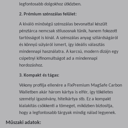
legfontosabb dolgokhoz útközben.
2. Prémium szénszálas felület:
A kiváló minőségű szénszálas bevonattal készült
pénztárca nemcsak stílusosnak tűnik, hanem fokozott
tartósságot is kínál. A szénszálas anyag szilárdságáról
és könnyű súlyáról ismert, így ideális választás
mindennapi használatra. A karcsú, modern dizájn egy
csipetnyi kifinomultságot ad a mindennapi
hordozáshoz.
3. Kompakt és tágas:
Vékony profilja ellenére a FixPremium MagSafe Carbon
Walletben akár három kártya is elfér, így tökéletes
személyi igazolvány, hitelkártya stb. Ez a kompakt
kialakítás csökkenti a tömeget, miközben biztosítja,
hogy a legfontosabb tárgyak mindig nálad legyenek.
Műszaki adatok: