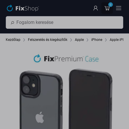
Ugrás az oldal fő részéhez
0
Kezdőlap
Felszerelés és kiegészítők
Apple
iPhone
Apple iPhon