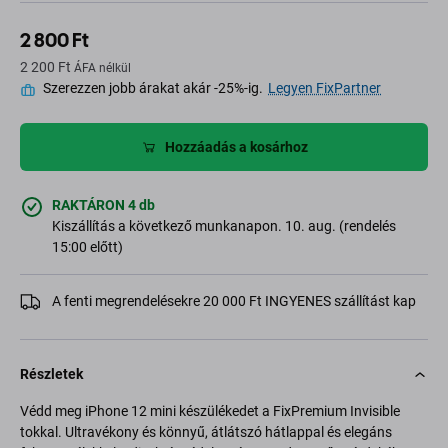
2 800 Ft
2 200 Ft
ÁFA nélkül
Szerezzen jobb árakat akár -25%-ig.
Legyen FixPartner
Hozzáadás a kosárhoz
RAKTÁRON 4 db
Kiszállítás a következő munkanapon. 10. aug. (rendelés
15:00 előtt)
A fenti megrendelésekre 20 000 Ft INGYENES szállítást kap
Részletek
Védd meg iPhone 12 mini készülékedet a FixPremium Invisible
tokkal. Ultravékony és könnyű, átlátszó hátlappal és elegáns