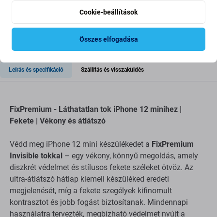
Cookie-beállítások
Összes elfogadása
Leírás és specifikáció
Szállítás és visszaküldés
FixPremium - Láthatatlan tok iPhone 12 minihez |
Fekete | Vékony és átlátszó
Védd meg iPhone 12 mini készülékedet a
FixPremium
Invisible tokkal
– egy vékony, könnyű megoldás, amely
diszkrét védelmet és stílusos fekete széleket ötvöz. Az
ultra-átlátszó hátlap kiemeli készüléked eredeti
megjelenését, míg a fekete szegélyek kifinomult
kontrasztot és jobb fogást biztosítanak. Mindennapi
használatra tervezték, megbízható védelmet nyújt a