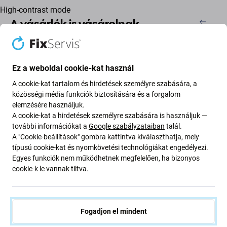
High-contrast mode
A vásárlók is vásárolnak
Ez a weboldal cookie-kat használ
A cookie-kat tartalom és hirdetések személyre szabására, a
közösségi média funkciók biztosítására és a forgalom
elemzésére használjuk.
A cookie-kat a hirdetések személyre szabására is használjuk —
további információkat a
Google szabályzataiban
talál.
A "Cookie-beállítások" gombra kattintva kiválaszthatja, mely
FixPremium
FixPremium
típusú cookie-kat és nyomkövetési technológiákat engedélyezi.
FixPremium - CamShield
FixPremium - Tok Matte a
Egyes funkciók nem működhetnek megfelelően, ha bizonyos
tok iPhone 12 mini
MagSafe-el - iPhone 12
cookie-k le vannak tiltva.
készülékhez, fekete
mini, fekete
1 320 Ft
2 000 Ft
RAKTÁRON 1 db
RAKTÁRON 7 db
Fogadjon el mindent