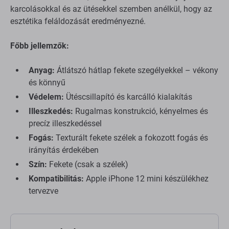
karcolásokkal és az ütésekkel szemben anélkül, hogy az
esztétika feláldozását eredményezné.
Főbb jellemzők:
Anyag:
Átlátszó hátlap fekete szegélyekkel – vékony
és könnyű
Védelem:
Ütéscsillapító és karcálló kialakítás
Illeszkedés:
Rugalmas konstrukció, kényelmes és
precíz illeszkedéssel
Fogás:
Texturált fekete szélek a fokozott fogás és
irányítás érdekében
Szín:
Fekete (csak a szélek)
Kompatibilitás:
Apple iPhone 12 mini készülékhez
tervezve