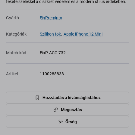
fekete szélekkel a diszkrét védelem és a modern stílus érdekében.
Gyártó
FixPremium
Kategóriák
Szilikon tok
,
Apple iPhone 12 Mini
Match-kód
FixP-ACC-732
Artikel
1100288838
Hozzáadás a kívánságlistához
Megosztás
Őrség