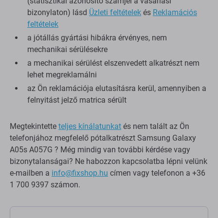
(statisztikai azonosító számjel a vásárlási
bizonylaton) lásd
Üzleti feltételek
és
Reklamációs
feltételek
a jótállás gyártási hibákra érvényes, nem
mechanikai sérülésekre
a mechanikai sérülést elszenvedett alkatrészt nem
lehet megreklamálni
az Ön reklamációja elutasításra kerül, amennyiben a
felnyitást jelző matrica sérült
Megtekintette
teljes kínálatunkat
és nem talált az Ön
telefonjához megfelelő pótalkatrészt Samsung Galaxy
A05s A057G ? Még mindig van további kérdése vagy
bizonytalanságai? Ne habozzon kapcsolatba lépni velünk
e-mailben a
info@fixshop.hu
címen vagy telefonon a +36
1 700 9397 számon.