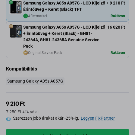
Samsung Galaxy A05s A057G - LCD Kijelző +
9 210 Ft
Érintőüveg + Keret (Black) TFT
Aftermarket
Raktáron
Samsung Galaxy A05s A057G - LCD Kijelző
16 020 Ft
+ Érintőüveg + Keret (Black) - GH81-
24364A, GH81-24365A Genuine Service
Pack
Original Service Pack
Raktáron
Kompatibilitás
Samsung Galaxy A05s A057G
9 210 Ft
7 250 Ft
ÁFA nélkül
Szerezzen jobb árakat akár -25%-ig.
Legyen FixPartner