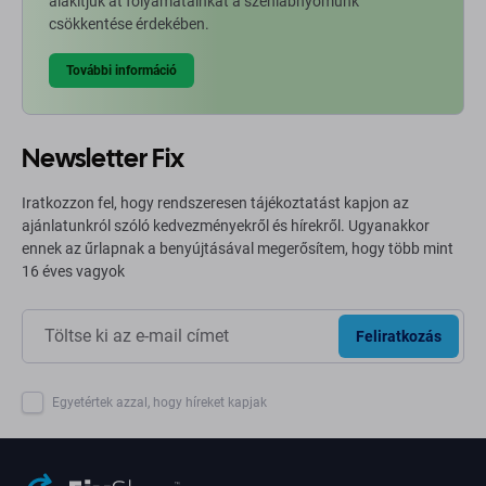
alakítjuk át folyamatainkat a szénlábnyomunk
csökkentése érdekében.
További információ
Newsletter Fix
Iratkozzon fel, hogy rendszeresen tájékoztatást kapjon az
ajánlatunkról szóló kedvezményekről és hírekről. Ugyanakkor
ennek az űrlapnak a benyújtásával megerősítem, hogy több mint
16 éves vagyok
Feliratkozás
Egyetértek azzal, hogy híreket kapjak