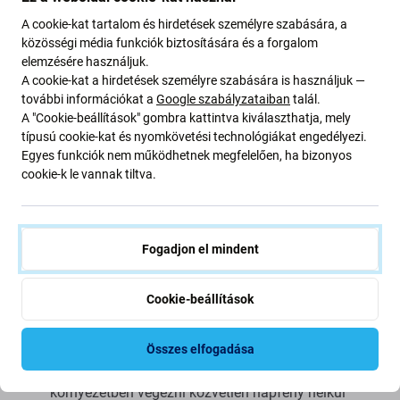
kijelző az eredetivel azonos szabványok, előírások és
A cookie-kat tartalom és hirdetések személyre szabására, a
anyagok szerint készül. Az utángyártott minőségi kijelzők
közösségi média funkciók biztosítására és a forgalom
TFT-technológiával rendelkeznek. Ez az eredeti másolata,
elemzésére használjuk.
A cookie-kat a hirdetések személyre szabására is használjuk —
így az utángyártottként szállított kijelző (ritka esetekben)
további információkat a
Google szabályzataiban
talál.
minimális eltérésekkel rendelkezik a funkcionalitás, a
A "Cookie-beállítások" gombra kattintva kiválaszthatja, mely
minőség vagy a megjelenés tekintetében. Ha többet
típusú cookie-kat és nyomkövetési technológiákat engedélyezi.
szeretne megtudni az minőség, olvassa
el blogunkat
, ahol
Egyes funkciók nem működhetnek megfelelően, ha bizonyos
az minőség kérdésével részletesebben foglalkozunk.
cookie-k le vannak tiltva.
Összeszerelés és tippek:
Fogadjon el mindent
össze- vagy szétszerelés esetén speciális
szerszámokra van szükség, melyeket
megtalál
kínálatunkban
.
Cookie-beállítások
legyen óvatos a csatlakozók törékeny részeivel.
összeszerelés előtt tesztelje a funkciókat
Összes elfogadása
próbálja meg a javítást száraz és pormentes
környezetben végezni közvetlen napfény nélkül