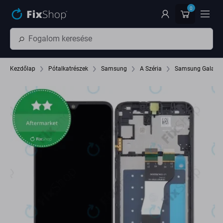
Ugrás az oldal fő részéhez
0
Kezdőlap
Pótalkatrészek
Samsung
A Széria
Samsung Galaxy