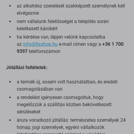
az alkatrész szerelését szakképzett személynek kell
elvégeznie
nem vállalunk felelősséget a telepítés során
keletkezett károkért
ha kérdése van, lépjen velünk kapcsolatba
az
info@fixshop.hu
e-mail címen vagy a
+36 1 700
9397
telefonszámon
Jótállási feltételek:
a termék új, sosem volt használatban, és eredeti
csomagolásában van
a rendelést igényesen csomagoltuk, hogy
megelőzzük a szállítás közben bekövetkezett
sérüléseket
árura vonatkozó jótállás: természetes személyek 24
hónap, jogi személyek, egyéni vállalkozók