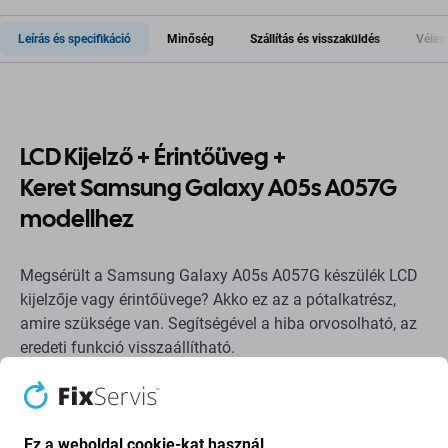
Leírás és specifikáció
Minőség
Szállítás és visszaküldés
Vélem
LCD Kijelző + Érintőüveg +
Keret Samsung Galaxy A05s A057G
modellhez
Megsérült a Samsung Galaxy A05s A057G készülék LCD
kijelzője vagy érintőüvege? Akko ez az a pótalkatrész,
amire szüksége van. Segítségével a hiba orvosolható, az
eredeti funkció visszaállítható.
Pótalkatrészek minősége
Minőség: Aftermarket
-
Az Aftermarket értékesített
Ez a weboldal cookie-kat használ