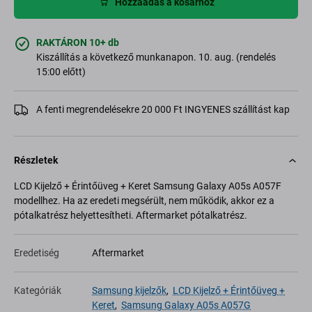
Hozzáadás a kosárhoz
RAKTÁRON 10+ db
Kiszállítás a következő munkanapon. 10. aug. (rendelés
15:00 előtt)
A fenti megrendelésekre 20 000 Ft INGYENES szállítást kap
Részletek
LCD Kijelző + Érintőüveg + Keret Samsung Galaxy A05s A057F
modellhez. Ha az eredeti megsérült, nem működik, akkor ez a
pótalkatrész helyettesítheti. Aftermarket pótalkatrész.
Eredetiség
Aftermarket
Kategóriák
Samsung kijelzők
,
LCD Kijelző + Érintőüveg +
Keret
,
Samsung Galaxy A05s A057G