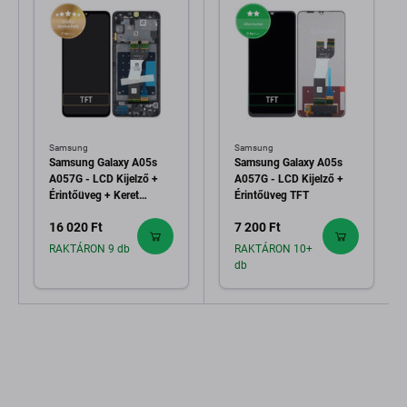
Samsung
Samsung
Samsung Galaxy A05s
Samsung Galaxy A05s
A057G - LCD Kijelző +
A057G - LCD Kijelző +
Érintőüveg + Keret
Érintőüveg TFT
(Black) - GH81-24364A,
16 020 Ft
7 200 Ft
GH81-24365A Genuine
Service Pack
RAKTÁRON 9 db
RAKTÁRON 10+
db