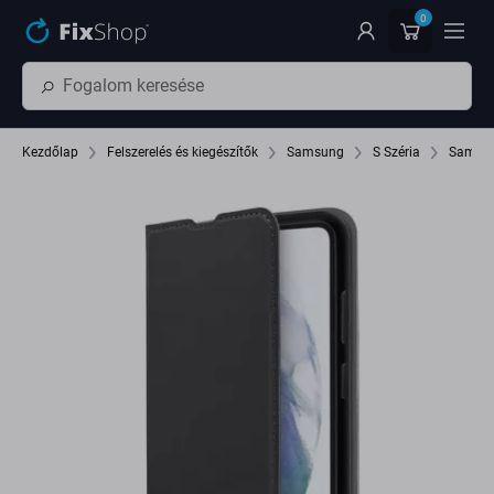
Ugrás az oldal fő részéhez
0
Kezdőlap
Felszerelés és kiegészítők
Samsung
S Széria
Samsun