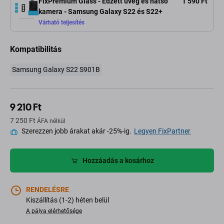
FixPremium Glass - Edzett üveg és hátsó
1 590 Ft
kamera - Samsung Galaxy S22 és S22+
Várható teljesítés
Kompatibilitás
Samsung Galaxy S22 S901B
9 210 Ft
7 250 Ft
ÁFA nélkül
Szerezzen jobb árakat akár -25%-ig.
Legyen FixPartner
Hozzáadás a kosárhoz
RENDELÉSRE
Kiszállítás (1-2) héten belül
A pálya elérhetősége