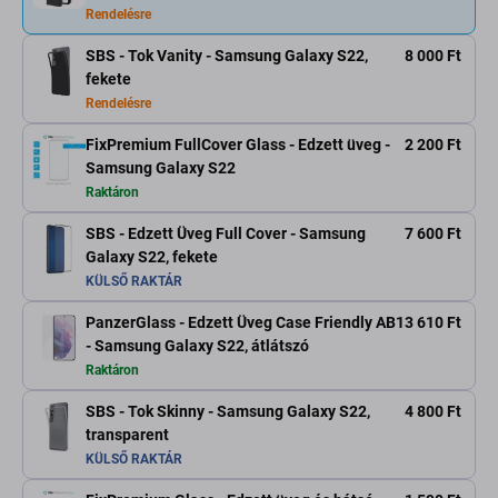
Rendelésre
SBS - Tok Vanity - Samsung Galaxy S22,
8 000 Ft
fekete
Rendelésre
FixPremium FullCover Glass - Edzett üveg -
2 200 Ft
Samsung Galaxy S22
Raktáron
SBS - Edzett Üveg Full Cover - Samsung
7 600 Ft
Galaxy S22, fekete
KÜLSŐ RAKTÁR
PanzerGlass - Edzett Üveg Case Friendly AB
13 610 Ft
- Samsung Galaxy S22, átlátszó
Raktáron
SBS - Tok Skinny - Samsung Galaxy S22,
4 800 Ft
transparent
KÜLSŐ RAKTÁR