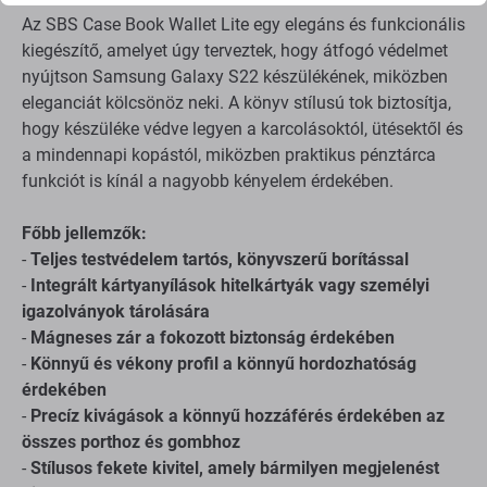
Az SBS Case Book Wallet Lite egy elegáns és funkcionális
kiegészítő, amelyet úgy terveztek, hogy átfogó védelmet
nyújtson Samsung Galaxy S22 készülékének, miközben
eleganciát kölcsönöz neki. A könyv stílusú tok biztosítja,
hogy készüléke védve legyen a karcolásoktól, ütésektől és
a mindennapi kopástól, miközben praktikus pénztárca
funkciót is kínál a nagyobb kényelem érdekében.
Főbb jellemzők:
-
Teljes testvédelem tartós, könyvszerű borítással
-
Integrált kártyanyílások hitelkártyák vagy személyi
igazolványok tárolására
-
Mágneses zár a fokozott biztonság érdekében
-
Könnyű és vékony profil a könnyű hordozhatóság
érdekében
-
Precíz kivágások a könnyű hozzáférés érdekében az
összes porthoz és gombhoz
-
Stílusos fekete kivitel, amely bármilyen megjelenést