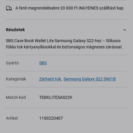
A fenti megrendelésekre 20 000 Ft INGYENES szállítást kap
Részletek
SBS Case Book Wallet Lite Samsung Galaxy S22-hez – Stílusos
fóliás tok kártyanyílásokkal és biztonságos mágneses zárással.
Gyártó
SBS
Kategóriák
Zárható tok
,
Samsung Galaxy S22 S901B
Match-kód
TEBKLITESAS22K
Artikel
1100220407