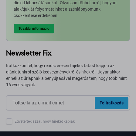
dioxid-kibocsátásunkat. Olvasson többet arról, hogyan
alakítjuk át folyamatainkat a szénlábnyomunk
csökkentése érdekében.
További információ
Newsletter Fix
Iratkozzon fel, hogy rendszeresen tájékoztatást kapjon az
ajánlatunkról szóló kedvezményekről és hírekről. Ugyanakkor
ennek az űrlapnak a benyújtásával megerősítem, hogy több mint
16 éves vagyok
Feliratkozás
Egyetértek azzal, hogy híreket kapjak