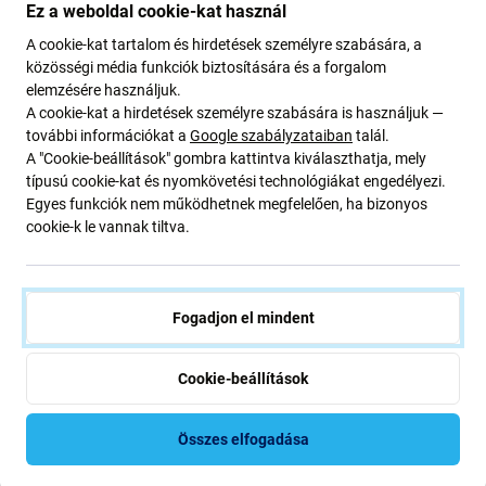
SBS - Tok Book Wallet
SBS - Tok Book Wallet
Ez a weboldal cookie-kat használ
Lite - Samsung Galaxy
Lite - Samsung Galaxy
A cookie-kat tartalom és hirdetések személyre szabására, a
A53, fekete
A23 5G, fekete
közösségi média funkciók biztosítására és a forgalom
9 210 Ft
9 210 Ft
elemzésére használjuk.
RAKTÁRON 3 db
RAKTÁRON 2 db
A cookie-kat a hirdetések személyre szabására is használjuk —
további információkat a
Google szabályzataiban
talál.
A "Cookie-beállítások" gombra kattintva kiválaszthatja, mely
típusú cookie-kat és nyomkövetési technológiákat engedélyezi.
Egyes funkciók nem működhetnek megfelelően, ha bizonyos
cookie-k le vannak tiltva.
Fogadjon el mindent
Leírás és specifikáció
Szállítás és visszaküldés
Cookie-beállítások
SBS - Case Book Wallet Lite Samsung
Összes elfogadása
Galaxy S22 készülékhez, fekete