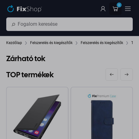
Ugrás az oldal fő részéhez
0
Kezdőlap
Felszerelés és kiegészítők
Felszerelés és kiegészítők
Toko
Zárható tok
TOP termékek