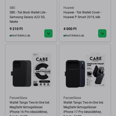
SBS
Huawei
SBS - Tok Book Wallet Lite -
Huawei - Tok Wallet Cover -
Samsung Galaxy A23 5G,
Huawei P Smart 2019, kék
fekete
9 210 Ft
4 000 Ft
RAKTÁRON 2 db
RAKTÁRON 3 db
PanzerGlass
PanzerGlass
Wallet Tango Two-In-One tok
Wallet Tango Two-In-One tok
MagSafe támogatással
MagSafe támogatással
iPhone 16 Pro készülékhez,
iPhone 17 Pro készülékhez,