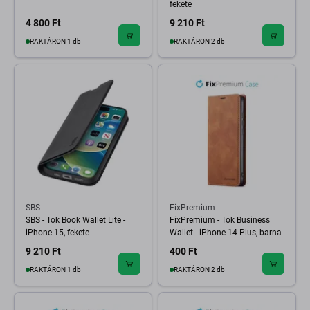
fekete
4 800 Ft
9 210 Ft
RAKTÁRON 1 db
RAKTÁRON 2 db
SBS
FixPremium
SBS - Tok Book Wallet Lite -
FixPremium - Tok Business
iPhone 15, fekete
Wallet - iPhone 14 Plus, barna
9 210 Ft
400 Ft
RAKTÁRON 1 db
RAKTÁRON 2 db