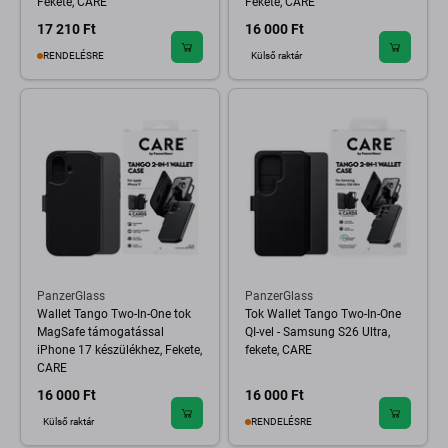
Fekete, CARE
Fekete, CARE
17 210 Ft
16 000 Ft
RENDELÉSRE
Külső raktár
PanzerGlass
PanzerGlass
Wallet Tango Two-In-One tok
Tok Wallet Tango Two-In-One
MagSafe támogatással
QI-vel - Samsung S26 Ultra,
iPhone 17 készülékhez, Fekete,
fekete, CARE
CARE
16 000 Ft
16 000 Ft
Külső raktár
RENDELÉSRE