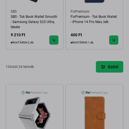
SBS
FixPremium
SBS - Tok Book Wallet Smooth
FixPremium - Tok Book Wallet
- Samsung Galaxy S25 Ultra,
- iPhone 14 Pro Max, kék
fekete
9 210 Ft
400 Ft
RAKTÁRON 2 db
RAKTÁRON 1 db
Szűrő
134-ból 24 termék