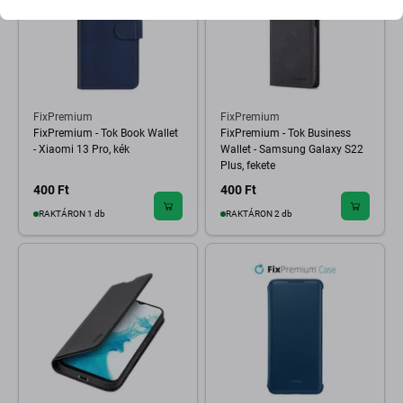
FixPremium
FixPremium
FixPremium - Tok Book Wallet
FixPremium - Tok Business
- Xiaomi 13 Pro, kék
Wallet - Samsung Galaxy S22
Plus, fekete
400 Ft
400 Ft
RAKTÁRON 1 db
RAKTÁRON 2 db