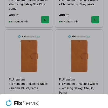
FixPremium - Tok Book Wallet
FixPremium - Tok Book Wallet
- Samsung Galaxy S22 Plus,
- iPhone 14 Pro Max, fekete
barna
400 Ft
400 Ft
RAKTÁRON 3 db
RAKTÁRON 1 db
FixPremium
FixPremium
FixPremium - Tok Book Wallet
FixPremium - Tok Book Wallet
- Xiaomi 13 Lite, barna
- Samsung Galaxy A34 5G,
barna
400 Ft
400 Ft
RAKTÁRON 1 db
RAKTÁRON 3 db