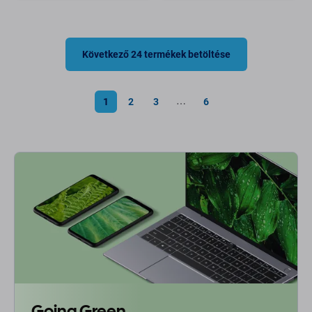
Következő 24 termékek betöltése
1
2
3
6
⋯
Going Green