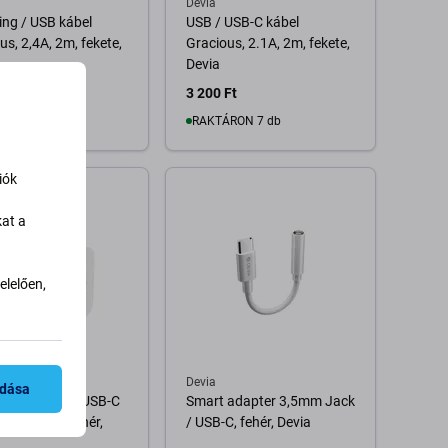
Devia
ing / USB kábel
USB / USB-C kábel
us, 2,4A, 2m, fekete,
Gracious, 2.1A, 2m, fekete,
Devia
Ft
3 200 Ft
RON 8 db
RAKTÁRON 7 db
iók
Kosárba
Kosárba
kat a
lelően,
Devia
adása
töltőadapter USB-C
Smart adapter 3,5mm Jack
A, PD 20W, fehér,
/ USB-C, fehér, Devia