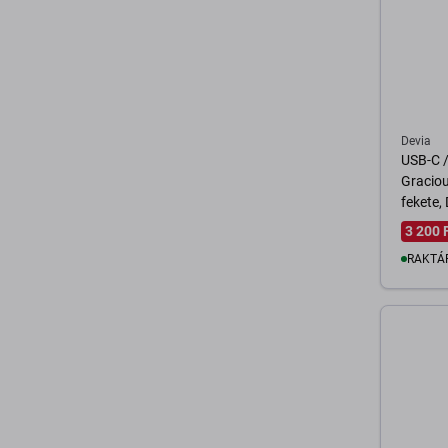
Devia
USB-C /
Graciou
fekete,
3 200 
RAKTÁ
K