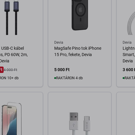
Devia
Devia
 USB-C kábel
MagSafe Pino tok iPhone
Lightn
s, PD 60W, 2m,
15 Pro, fekete, Devia
Smart,
 Devia
Devia
Ft
5 000 Ft
3 600 
4 000 Ft
RON 10+ db
RAKTÁRON 4 db
RAKTÁ
osárba
Kosárba