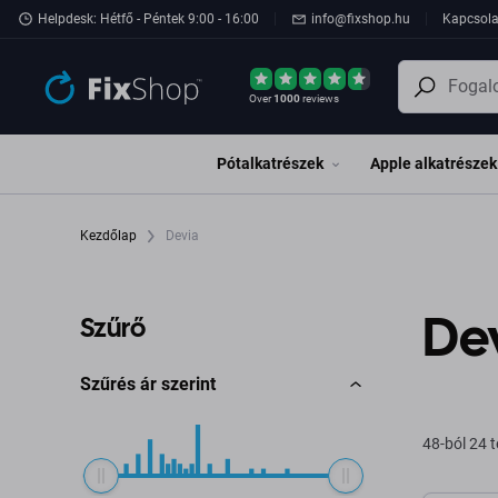
Ugrás az oldal fő részéhez
Helpdesk: Hétfő - Péntek 9:00 - 16:00
info@fixshop.hu
Kapcsola
Over
1000
reviews
Pótalkatrészek
Apple alkatrészek
Kezdőlap
Devia
De
Szűrő
Szűrés ár szerint
48-ból 24 