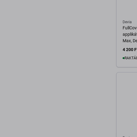
Devia
FullCov
appliká
Max, De
4 200 F
RAKTÁ
K