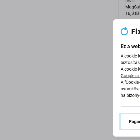
Devia
MagSafe
16, átl
5 200 F
RAKTÁ
Ez a web
A cookie-
K
biztosítá
A cookie-
Google sz
A "Cookie-
nyomkövet
ha bizonyo
Devia
Fogad
Mini US
PD 30W,