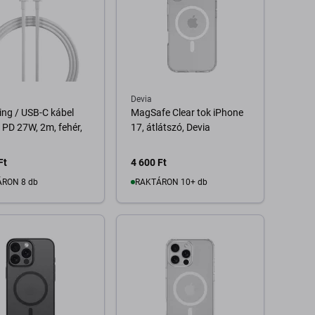
Devia
ing / USB-C kábel
MagSafe Clear tok iPhone
 PD 27W, 2m, fehér,
17, átlátszó, Devia
Ft
4 600 Ft
RON 8 db
RAKTÁRON 10+ db
Kosárba
Kosárba