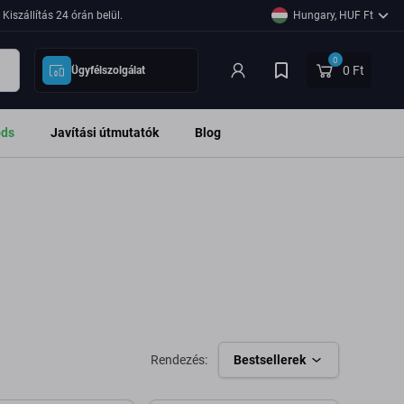
Kiszállítás 24 órán belül.
Hungary, HUF Ft
0
0 Ft
Ügyfélszolgálat
ods
Javítási útmutatók
Blog
Rendezés:
Bestsellerek