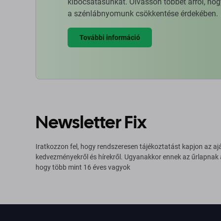
kibocsátásunkat. Olvasson többet arról, hog
a szénlábnyomunk csökkentése érdekében.
További információ
Newsletter Fix
Iratkozzon fel, hogy rendszeresen tájékoztatást kapjon az aj
kedvezményekről és hírekről. Ugyanakkor ennek az űrlapnak
hogy több mint 16 éves vagyok