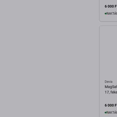
6 000 F
RAKTÁ
K
Devia
MagSaf
17, fek
6 000 F
RAKTÁ