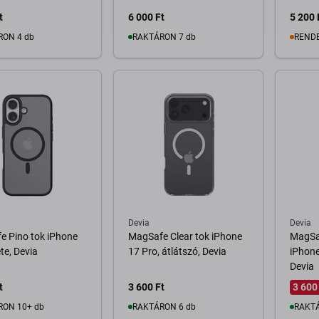
t
6 000 Ft
5 200 
RON 4 db
RAKTÁRON 7 db
REND
osárba
Kosárba
Devia
Devia
e Pino tok iPhone
MagSafe Clear tok iPhone
MagSa
ete, Devia
17 Pro, átlátszó, Devia
iPhone
Devia
t
3 600 Ft
3 600
RON 10+ db
RAKTÁRON 6 db
RAKTÁ