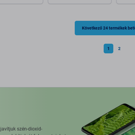
osárba
Kosárba
Következő 24 termékek bet
1
2
vítjuk szén-dioxid-