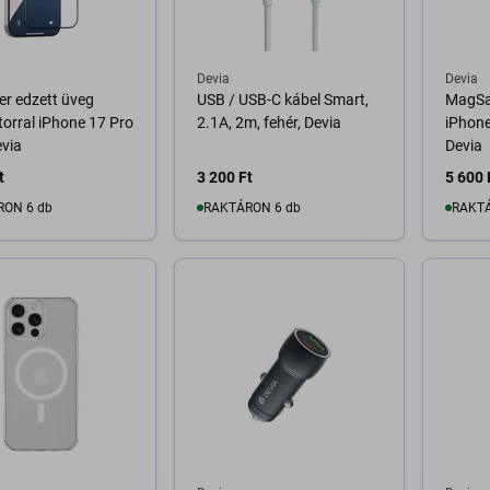
Devia
Devia
er edzett üveg
USB / USB-C kábel Smart,
MagSa
torral iPhone 17 Pro
2.1A, 2m, fehér, Devia
iPhone
via
Devia
t
3 200 Ft
5 600 
RON 6 db
RAKTÁRON 6 db
RAKTÁ
osárba
Kosárba