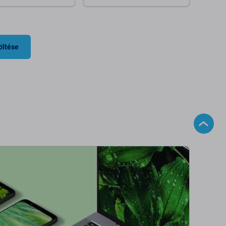
Kosárba
Kosárba
öltése