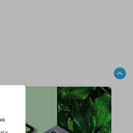
iók
kat a