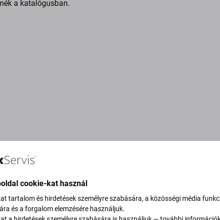
mék a katalógusban.
oldal cookie-kat használ
kat tartalom és hirdetések személyre szabására, a közösségi média funkc
sára és a forgalom elemzésére használjuk.
vítjuk szén-dioxid-
kat a hirdetések személyre szabására is használjuk — további információ