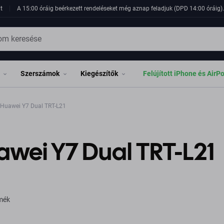
t
A 15:00 óráig beérkezett rendeléseket még aznap feladjuk (DPD 14:00 óráig). 
Szerszámok
Kiegészítők
Felújított iPhone és AirP
Huawei Y7 Dual TRT-L21
wei Y7 Dual TRT-L21
rmék