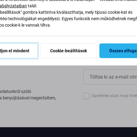
yan alakítjuk át folyamatainkat
abályzataiban
talál.
beállítások" gombra kattintva kiválaszthatja, mely típusú cookie-kat és
ési technológiákat engedélyezi. Egyes funkciók nem működhetnek megfe
s cookie-k le vannak tiltva.
jon el mindent
Cookie-beállítások
Összes elfog
ánlatunkról szóló
Egyetértek azzal, hogy híre
 a benyújtásával megerősítem,