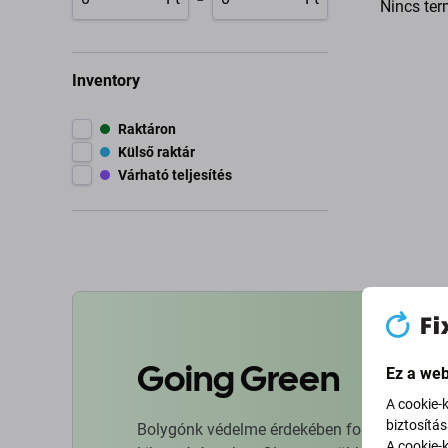
Nincs ter
Inventory
Raktáron
Külső raktár
Várható teljesítés
Going Green
Ez a web
A cookie-
biztosítá
Bolygónk védelme érdekében folyamatosan ja
A cookie-