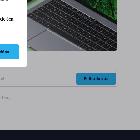
lelően,
adása
Feliratkozás
ket kapjak