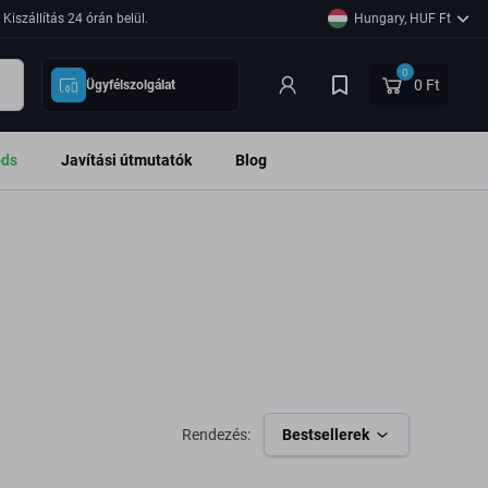
Kiszállítás 24 órán belül.
Hungary, HUF Ft
0
0 Ft
Ügyfélszolgálat
ods
Javítási útmutatók
Blog
Rendezés:
Bestsellerek