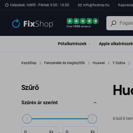
Ugrás az oldal fő részéhez
Helpdesk: Hétfő - Péntek 9:00 - 16:00
info@fixshop.hu
Kapcsola
Over
1000
reviews
Pótalkatrészek
Apple alkatrészek
Kezdőlap
Felszerelés és kiegészítők
Huawei
Y Széria
Hua
Szűrő
Szűrés ár szerint
0-ból 0 te
-
Ft
Ft