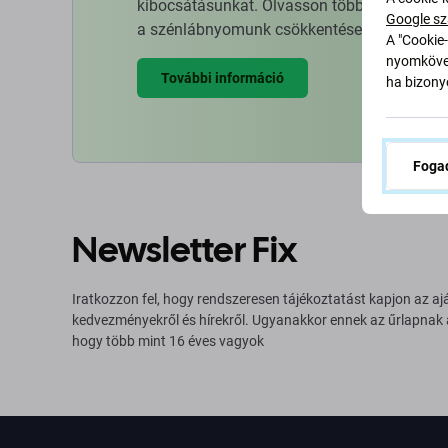
kibocsátásunkat. Olvasson többet arról, hog
Google sz
a szénlábnyomunk csökkentése érdekében.
A "Cookie-
nyomkövet
További információ
ha bizonyo
Fogad
Newsletter Fix
Iratkozzon fel, hogy rendszeresen tájékoztatást kapjon az aj
kedvezményekről és hírekről. Ugyanakkor ennek az űrlapnak
hogy több mint 16 éves vagyok