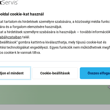
osárba
oldal cookie-kat használ
kat tartalom és hirdetések személyre szabására, a közösségi média funkc
sára és a forgalom elemzésére használjuk.
kat a hirdetések személyre szabására is használjuk — további információ
abályzataiban
talál.
beállítások" gombra kattintva kiválaszthatja, mely típusú cookie-kat és
ési technológiákat engedélyezi. Egyes funkciók nem működhetnek megfe
s cookie-k le vannak tiltva.
vítjuk szén-dioxid-
yan alakítjuk át folyamatainkat
jon el mindent
Cookie-beállítások
Összes elfog