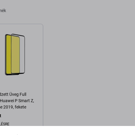
rmék
dzett Üveg Full
 Huawei P Smart Z,
e 2019, fekete
t
LÉSRE