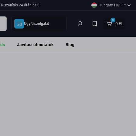
Kiszállítás 24 órán belül.
Hungary, HUF Ft
0
0 Ft
Ügyfélszolgálat
ods
Javítási útmutatók
Blog