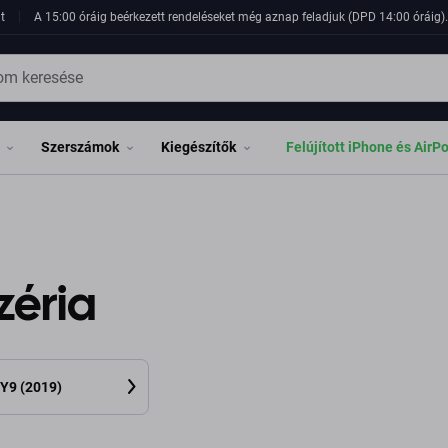
t
A 15:00 óráig beérkezett rendeléseket még aznap feladjuk (DPD 14:00 óráig). 
Szerszámok
Kiegészítők
Felújított iPhone és AirP
zéria
Y9 (2019)