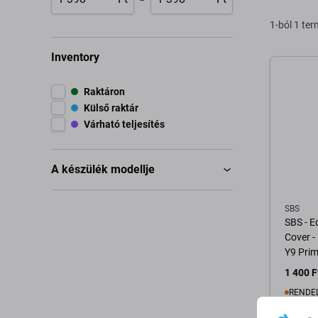
1-ból 1 te
Inventory
Raktáron
Külső raktár
Várható teljesítés
A készülék modellje
SBS
SBS - E
Cover -
Y9 Prim
1 400 F
RENDE