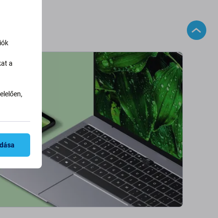
iók
kat a
lelően,
adása