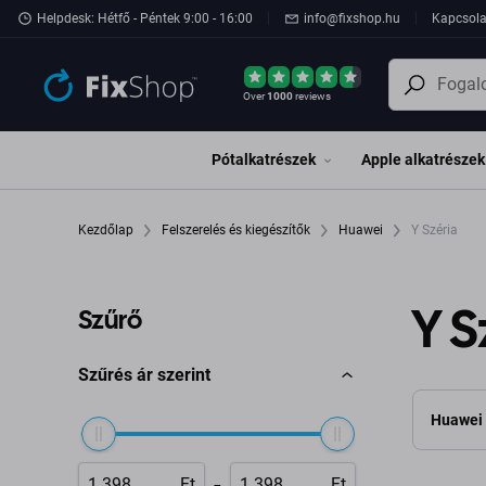
Ugrás az oldal fő részéhez
Helpdesk: Hétfő - Péntek 9:00 - 16:00
info@fixshop.hu
Kapcsola
Over
1000
reviews
Pótalkatrészek
Apple alkatrészek
Kezdőlap
Felszerelés és kiegészítők
Huawei
Y Széria
Y S
Szűrő
Szűrés ár szerint
Huawei 
-
Ft
Ft