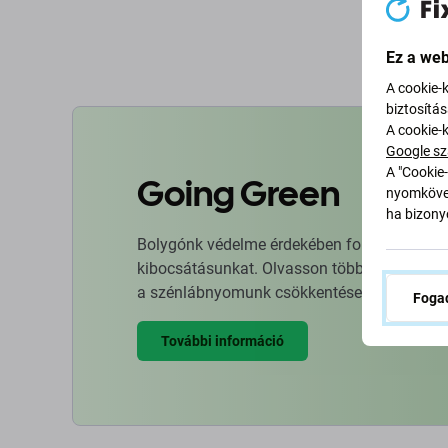
K
Ez a web
A cookie-
biztosítá
A cookie-
Google sz
A "Cookie-
Going Green
nyomkövet
ha bizonyo
Bolygónk védelme érdekében folyamatosan ja
kibocsátásunkat. Olvasson többet arról, hog
a szénlábnyomunk csökkentése érdekében.
Fogad
További információ