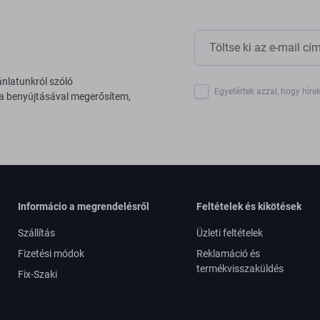
ánlatunkról szóló
Egyetértek azzal, hogy híre
 a benyújtásával megerősítem,
Informácio a megrendelésről
Feltételek és kikötések
Szállítás
Üzleti feltételek
Fizetési módok
Reklamáció és
termékvisszaküldés
Fix-Szaki