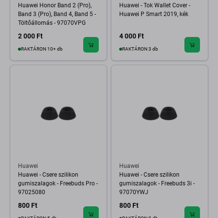
Huawei Honor Band 2 (Pro),
Huawei - Tok Wallet Cover -
Band 3 (Pro), Band 4, Band 5 -
Huawei P Smart 2019, kék
Töltőállomás - 97070VPG
2 000 Ft
4 000 Ft
RAKTÁRON 10+ db
RAKTÁRON 3 db
Huawei
Huawei
Huawei - Csere szilikon
Huawei - Csere szilikon
gumiszalagok - Freebuds Pro -
gumiszalagok - Freebuds 3i -
97025080
97070YWJ
800 Ft
800 Ft