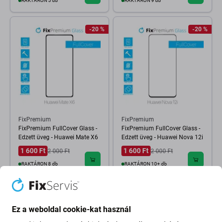
RAKTÁRON 5 db
RAKTÁRON 9 db
-20 %
-20 %
FixPremium
FixPremium
FixPremium FullCover Glass -
FixPremium FullCover Glass -
Edzett üveg - Huawei Mate X6
Edzett üveg - Huawei Nova 12i
1 600 Ft
1 600 Ft
2 000 Ft
2 000 Ft
RAKTÁRON 8 db
RAKTÁRON 10+ db
-20 %
-20 %
Ez a weboldal cookie-kat használ