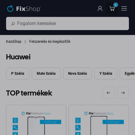
Ugrás az oldal fő részéhez
0
Kezdőlap
Felszerelés és kiegészítők
Huawei
P Széria
Mate Széria
Nova Széria
Y Széria
Egyéb
TOP termékek