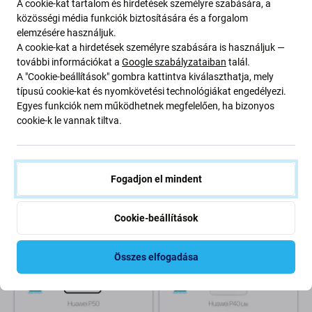
A cookie-kat tartalom és hirdetések személyre szabására, a
közösségi média funkciók biztosítására és a forgalom
elemzésére használjuk.
A cookie-kat a hirdetések személyre szabására is használjuk —
további információkat a
Google szabályzataiban
talál.
A "Cookie-beállítások" gombra kattintva kiválaszthatja, mely
FixPremium
FixPremium
típusú cookie-kat és nyomkövetési technológiákat engedélyezi.
FixPremium HydroGel Anti-
FixPremium HydroGel Anti-
Egyes funkciók nem működhetnek megfelelően, ha bizonyos
Spy - Védőfólia - Huawei Mate
Spy - Védőfólia - Huawei Nova
cookie-k le vannak tiltva.
X6
12i
640 Ft
640 Ft
790 Ft
790 Ft
RAKTÁRON 9 db
RAKTÁRON 10+ db
Fogadjon el mindent
Cookie-beállítások
Összes elfogadása