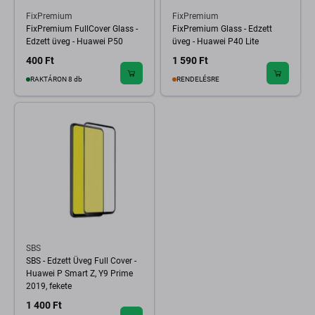
FixPremium
FixPremium
FixPremium FullCover Glass -
FixPremium Glass - Edzett
Edzett üveg - Huawei P50
üveg - Huawei P40 Lite
400 Ft
1 590 Ft
RAKTÁRON 8 db
RENDELÉSRE
SBS
SBS - Edzett Üveg Full Cover -
Huawei P Smart Z, Y9 Prime
2019, fekete
1 400 Ft