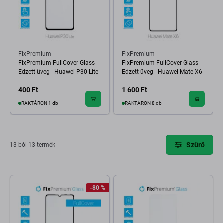
FixPremium
FixPremium
FixPremium FullCover Glass -
FixPremium FullCover Glass -
Edzett üveg - Huawei P30 Lite
Edzett üveg - Huawei Mate X6
400 Ft
1 600 Ft
RAKTÁRON 1 db
RAKTÁRON 8 db
Szűrő
13-ból 13 termék
-80 %