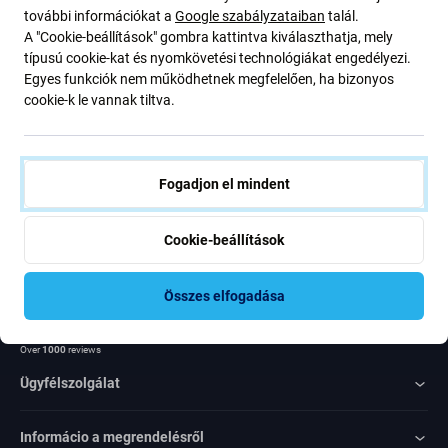
további információkat a
Google szabályzataiban
talál.
ajánlatunkról szóló kedvezményekről és hírekről. Ugyanakkor
A "Cookie-beállítások" gombra kattintva kiválaszthatja, mely
ennek az űrlapnak a benyújtásával megerősítem, hogy több mint
típusú cookie-kat és nyomkövetési technológiákat engedélyezi.
16 éves vagyok
Egyes funkciók nem működhetnek megfelelően, ha bizonyos
cookie-k le vannak tiltva.
Feliratkozás
Egyetértek azzal, hogy híreket kapjak
Fogadjon el mindent
Cookie-beállítások
Összes elfogadása
Rated Excellent
Over
1000
reviews
Ügyfélszolgálat
Informácio a megrendelésről