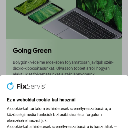
Going Green
Bolygónk védelme érdekében folyamatosan javítjuk szén-
dioxid-kibocsátásunkat. Olvasson többet arról, hogyan
alakítjuk át folyamatainkat a szénlábnyomunk
csökkentése érdekében.
További információ
Ez a weboldal cookie-kat használ
A cookie-kat tartalom és hirdetések személyre szabására, a
Newsletter Fix
közösségi média funkciók biztosítására és a forgalom
elemzésére használjuk.
A cookie-kat a hirdetések személyre szabására is használjuk —
Iratkozzon fel, hogy rendszeresen tájékoztatást kapjon az