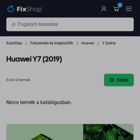
Ugrás az oldal fő részéhez
0
Kezdőlap
Felszerelés és kiegészítők
Huawei
Y Széria
Huawei Y7 (2019)
Szűrő
0-ból 0 termék
Nincs termék a katalógusban.