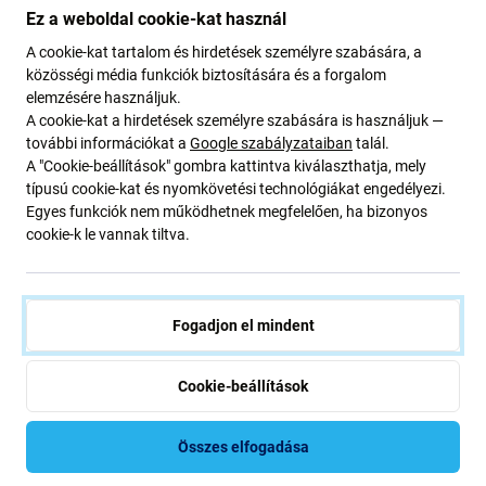
Ez a weboldal cookie-kat használ
10 Plus N975F
A cookie-kat tartalom és hirdetések személyre szabására, a
közösségi média funkciók biztosítására és a forgalom
Ha Samsung Galaxy Note 10 Plus N975F eszköze leállt
a
elemzésére használjuk.
töltésről
, akkor erre az
alkatrészre
van
szüksége
, hogy
A cookie-kat a hirdetések személyre szabására is használjuk —
újra működjön.
további információkat a
Google szabályzataiban
talál.
A "Cookie-beállítások" gombra kattintva kiválaszthatja, mely
típusú cookie-kat és nyomkövetési technológiákat engedélyezi.
Alkatrészek minősége
Egyes funkciók nem működhetnek megfelelően, ha bizonyos
cookie-k le vannak tiltva.
Minőség: Utángyártott
- Az Aftermarket néven értékesített
alkatrész ugyanazon szabványok, specifikációk és
anyagok szerint készül, mint az eredeti. Ez az eredeti
másolata, és az utángyártott alkatrész (ritka esetekben)
Fogadjon el mindent
minimális eltérést mutathat a funkcionalitásban, a
minőségben vagy a megjelenésben. Ha többet szeretne
Cookie-beállítások
megtudni a minőségről, olvassa el blogunkat, ahol
részletesebben a minőségre összpontosítunk.
Összes elfogadása
Összeszerelés és tippek: