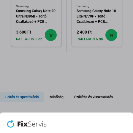
Samsung
Samsung
Samsung Galaxy Note 20
Samsung Galaxy Note 10
Ultra N986B - Töltő
Lite N770F - Töltő
Csatlakozó + PCB
Csatlakozó + PCB
Alaplap
Alaplap
3 600 Ft
2 400 Ft
RAKTÁRON 3 db
RAKTÁRON 6 db
Leírás és specifikáció
Minőség
Szállítás és visszaküldés
Töltőcsatlakozó PCB kártya a
következőhöz: Samsung Galaxy Note