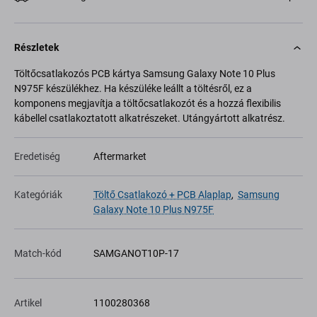
Részletek
Töltőcsatlakozós PCB kártya Samsung Galaxy Note 10 Plus
N975F készülékhez. Ha készüléke leállt a töltésről, ez a
komponens megjavítja a töltőcsatlakozót és a hozzá flexibilis
kábellel csatlakoztatott alkatrészeket. Utángyártott alkatrész.
Eredetiség
Aftermarket
Kategóriák
Töltő Csatlakozó + PCB Alaplap
,
Samsung
Galaxy Note 10 Plus N975F
Match-kód
SAMGANOT10P-17
Artikel
1100280368