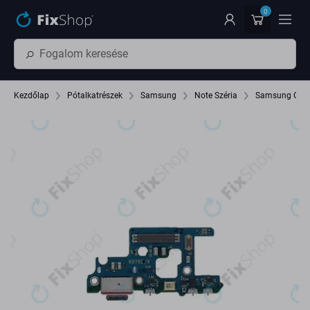
Ugrás az oldal fő részéhez
0
Kezdőlap
Pótalkatrészek
Samsung
Note Széria
Samsung Gala