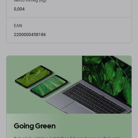
Nettó tömeg (kg)
0,004
EAN
2200000458186
Going Green