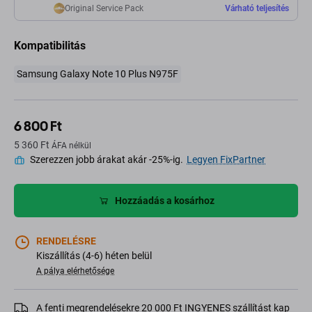
Original Service Pack
Várható teljesítés
Kompatibilitás
Samsung Galaxy Note 10 Plus N975F
6 800 Ft
5 360 Ft
ÁFA nélkül
Szerezzen jobb árakat akár -25%-ig.
Legyen FixPartner
Hozzáadás a kosárhoz
RENDELÉSRE
Kiszállítás (4-6) héten belül
A pálya elérhetősége
A fenti megrendelésekre 20 000 Ft INGYENES szállítást kap