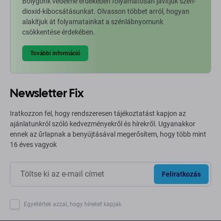
Bolygónk védelme érdekében folyamatosan javítjuk szén-
dioxid-kibocsátásunkat. Olvasson többet arról, hogyan
alakítjuk át folyamatainkat a szénlábnyomunk
csökkentése érdekében.
További információ
Newsletter Fix
Iratkozzon fel, hogy rendszeresen tájékoztatást kapjon az
ajánlatunkról szóló kedvezményekről és hírekről. Ugyanakkor
ennek az űrlapnak a benyújtásával megerősítem, hogy több mint
16 éves vagyok
Feliratkozás
Egyetértek azzal, hogy híreket kapjak