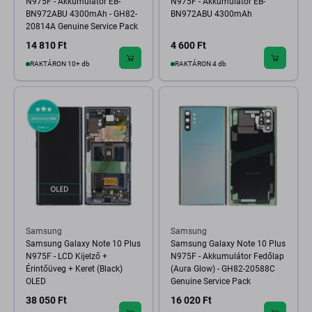
N975F - Akkumulátor EB-
N975F - Akkumulátor EB-
BN972ABU 4300mAh - GH82-
BN972ABU 4300mAh
20814A Genuine Service Pack
14 810 Ft
4 600 Ft
RAKTÁRON 10+ db
RAKTÁRON 4 db
Samsung
Samsung
Samsung Galaxy Note 10 Plus
Samsung Galaxy Note 10 Plus
N975F - LCD Kijelző +
N975F - Akkumulátor Fedőlap
Érintőüveg + Keret (Black)
(Aura Glow) - GH82-20588C
OLED
Genuine Service Pack
38 050 Ft
16 020 Ft