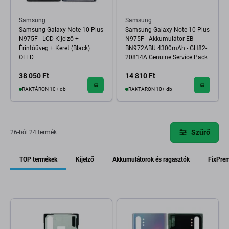
Samsung
Samsung
Samsung Galaxy Note 10 Plus
Samsung Galaxy Note 10 Plus
N975F - LCD Kijelző +
N975F - Akkumulátor EB-
Érintőüveg + Keret (Black)
BN972ABU 4300mAh - GH82-
OLED
20814A Genuine Service Pack
38 050 Ft
14 810 Ft
RAKTÁRON 10+ db
RAKTÁRON 10+ db
Szűrő
26-ból 24 termék
TOP termékek
Kijelző
Akkumulátorok és ragasztók
FixPre