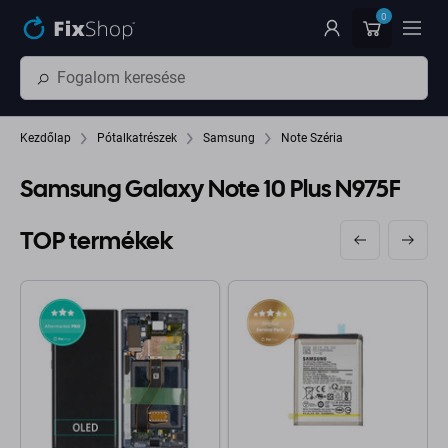
Ugrás az oldal fő részéhez
0
Kezdőlap
Pótalkatrészek
Samsung
Note Széria
Samsung Galaxy Note 10 Plus N975F
TOP termékek