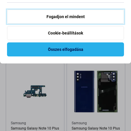
Samsung
Samsung
Fogadjon el mindent
Samsung Galaxy Note 10
Samsung Galaxy Note 10 Plus
N970F, 10 Plus N975F -
N975F - Hátlapi Kameralencse
Érintőceruzák (Silver) - GH82-
Üveg
Cookie-beállítások
20793D Genuine Service Pack
21 220 Ft
1 190 Ft
Összes elfogadása
RENDELÉSRE
RENDELÉSRE
Samsung
Samsung
Samsung Galaxy Note 10 Plus
Samsung Galaxy Note 10 Plus