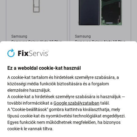
Samsung
Samsung
Samsung Galaxy Note 10 Plus
Samsung Galaxy Note 10 Plus
N975F - SIM Adapter (Aura
N975F - Akkumulátor Fedőlap
Black) - GH98-44506A Genuine
(Aura Black) - GH82-20588A,
Service Pack
GH97-23680A Genuine Service
Pack
Ez a weboldal cookie-kat használ
1 590 Ft
26 030 Ft
A cookie-kat tartalom és hirdetések személyre szabására, a
RENDELÉSRE
RENDELÉSRE
közösségi média funkciók biztosítására és a forgalom
elemzésére használjuk.
A cookie-kat a hirdetések személyre szabására is használjuk —
további információkat a
Google szabályzataiban
talál.
A "Cookie-beállítások" gombra kattintva kiválaszthatja, mely
típusú cookie-kat és nyomkövetési technológiákat engedélyezi.
Egyes funkciók nem működhetnek megfelelően, ha bizonyos
cookie-k le vannak tiltva.