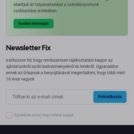
alakítjuk át folyamatainkat a szénlábnyomunk
csökkentése érdekében.
További információ
Newsletter Fix
Iratkozzon fel, hogy rendszeresen tájékoztatást kapjon az
ajánlatunkról szóló kedvezményekről és hírekről. Ugyanakkor
ennek az űrlapnak a benyújtásával megerősítem, hogy több mint
16 éves vagyok
Feliratkozás
Egyetértek azzal, hogy híreket kapjak