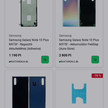
Samsung
Samsung
Samsung Galaxy Note 10 Plus
Samsung Galaxy Note 10 Plus
N975F - Ragasztó
N975F - Akkumulátor Fedőlap
Akkufedélhez (Adhesive)
(Aura Glow)
1 190 Ft
2 800 Ft
RAKTÁRON 8 db
RAKTÁRON 2 db
-70 %