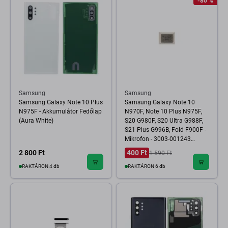
-80 %
Samsung
Samsung
Samsung Galaxy Note 10 Plus
Samsung Galaxy Note 10
N975F - Akkumulátor Fedőlap
N970F, Note 10 Plus N975F,
(Aura White)
S20 G980F, S20 Ultra G988F,
S21 Plus G996B, Fold F900F -
Mikrofon - 3003-001243
Genuine Service Pack
2 800 Ft
400 Ft
1 590 Ft
RAKTÁRON 4 db
RAKTÁRON 6 db