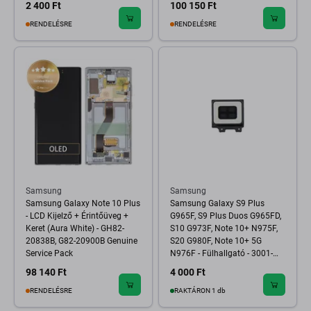
2 400 Ft
100 150 Ft
RENDELÉSRE
RENDELÉSRE
Samsung
Samsung
Samsung Galaxy Note 10 Plus
Samsung Galaxy S9 Plus
- LCD Kijelző + Érintőüveg +
G965F, S9 Plus Duos G965FD,
Keret (Aura White) - GH82-
S10 G973F, Note 10+ N975F,
20838B, G82-20900B Genuine
S20 G980F, Note 10+ 5G
Service Pack
N976F - Fülhallgató - 3001-
002851 Genuine Service Pack
98 140 Ft
4 000 Ft
RENDELÉSRE
RAKTÁRON 1 db