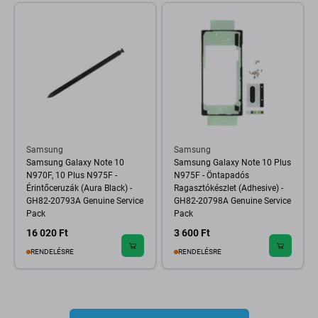
Samsung
Samsung
Samsung Galaxy Note 10
Samsung Galaxy Note 10 Plus
N970F, 10 Plus N975F -
N975F - Öntapadós
Érintőceruzák (Aura Black) -
Ragasztókészlet (Adhesive) -
GH82-20793A Genuine Service
GH82-20798A Genuine Service
Pack
Pack
16 020 Ft
3 600 Ft
RENDELÉSRE
RENDELÉSRE