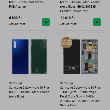
N975F - Töltő Csatlakozó +
N975F - Akkumulátor Fedőlap
PCB Alaplap
(Aura Blue) - GH82-20588D
Genuine Service Pack
6 800 Ft
11 610 Ft
RENDELÉSRE
RENDELÉSRE
Samsung
Samsung
Samsung Galaxy Note 10 Plus
Samsung Galaxy Note 10 Plus
N975F - Akkumulátor Fedőlap
- LCD Kijelző + Érintőüveg +
(Aura Blue)
Keret (Aura Glow) - GH82-
20838C, G82-20900C Genuine
Service Pack