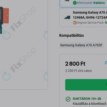
Aftermarket
Raktáron
Samsung Galaxy A70 A7
12468A, GH96-12724A
Original Service Pack
R
Kompatibilitás
Samsung Galaxy A70 A705F
2 800 Ft
2 200 Ft
ÁFA nélkül
RAKTÁRON 10+ db
Kiszállítás a következ