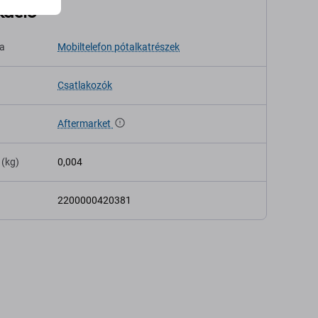
káció
sa
Mobiltelefon pótalkatrészek
Csatlakozók
Aftermarket
 (kg)
0,004
2200000420381