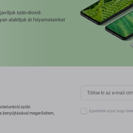
vítjuk szén-dioxid-
yan alakítjuk át folyamatainkat
ánlatunkról szóló
Egyetértek azzal, hogy híre
 a benyújtásával megerősítem,