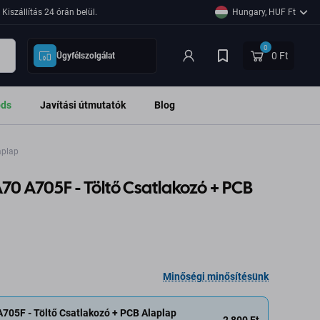
Kiszállítás 24 órán belül.
Hungary, HUF Ft
0
0 Ft
Ügyfélszolgálat
ods
Javítási útmutatók
Blog
aplap
0 A705F - Töltő Csatlakozó + PCB
Minőségi minősítésünk
705F - Töltő Csatlakozó + PCB Alaplap
2 800 Ft