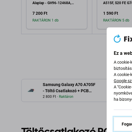
Alaplap - GH96-12468A,
A515F, S20 FE G7
GH96-12724A Genuine
Alaplap csatlakoz
7 200 Ft
1 590 Ft
Service Pack
004285 Genuine S
RAKTÁRON 1 db
RAKTÁRON 5 db
Hozzáadás a kosárhoz
Hozzáadás 
Ez a web
A cookie-
biztosítá
A cookie-
Google sz
Samsung Galaxy A70 A705F
A "Cookie-
L
- Töltő Csatlakozó + PCB
nyomkövet
Alaplap
2 800 Ft
Raktáron
ha bizonyo
Fogad
Töltőcsatlakozó PCB ká