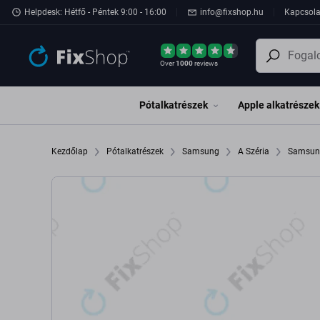
Ugrás az oldal fő részéhez
Helpdesk: Hétfő - Péntek 9:00 - 16:00
info@fixshop.hu
Kapcsola
Over
1000
reviews
Pótalkatrészek
Apple alkatrészek
Kezdőlap
Pótalkatrészek
Samsung
A Széria
Samsun