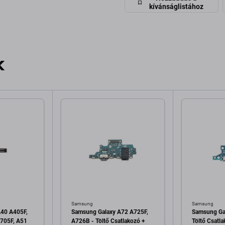
kívánságlistához
k
Samsung
Samsung
40 A405F,
Samsung Galaxy A72 A725F,
Samsung Ga
705F, A51
A726B - Töltő Csatlakozó +
Töltő Csatl