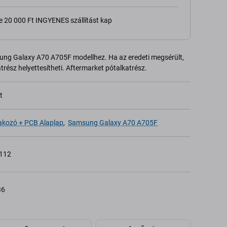
e 20 000 Ft INGYENES szállítást kap
ng Galaxy A70 A705F modellhez. Ha az eredeti megsérült,
rész helyettesítheti. Aftermarket pótalkatrész.
t
lakozó + PCB Alaplap
,
Samsung Galaxy A70 A705F
112
36