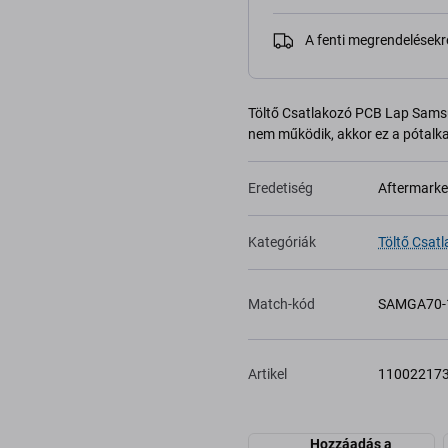
A fenti megrendelésekr
Töltő Csatlakozó PCB Lap Samsu
nem működik, akkor ez a pótalkat
Eredetiség
Aftermarke
Kategóriák
Töltő Csat
Match-kód
SAMGA70-
Artikel
11002217
Hozzáadás a