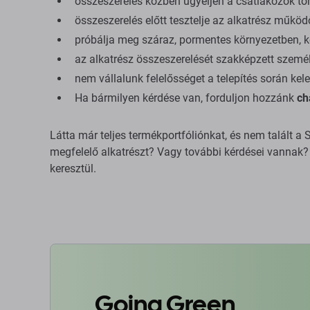
összeszerelés közben ügyeljen a csatlakozók tör
összeszerelés előtt tesztelje az alkatrész műkö
próbálja meg száraz, pormentes környezetben, kö
az alkatrész összeszerelését szakképzett személ
nem vállalunk felelősséget a telepítés során kele
Ha bármilyen kérdése van, forduljon hozzánk
ch
Látta már teljes termékportfóliónkat, és nem talált
megfelelő alkatrészt? Vagy további kérdései vannak? 
keresztül.
Going Green