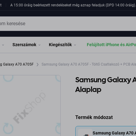
t
A 15:00 óráig beérkezett rendeléseket még aznap feladjuk (DPD 14:00 óráig). 
Szerszámok
Kiegészítők
Felújított iPhone és AirP
g Galaxy A70 A705F
Samsung Galaxy A70 A705F - Töltő Csatlakozó + PCB Al
Samsung Galaxy A7
Alaplap
Termék módozat
Samsung Galaxy A70 A