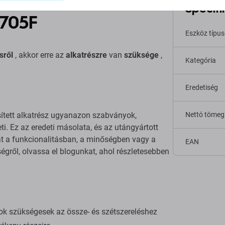
Specifi
705F
Eszköz típu
sről
, akkor erre az
alkatrészre
van
szüksége
,
Kategória
Eredetiség
sített alkatrész ugyanazon szabványok,
Nettó tömeg
ti. Ez az eredeti másolata, és az utángyártott
hat a funkcionalitásban, a minőségben vagy a
EAN
gről, olvassa el blogunkat, ahol részletesebben
ok szükségesek az össze- és szétszereléshez