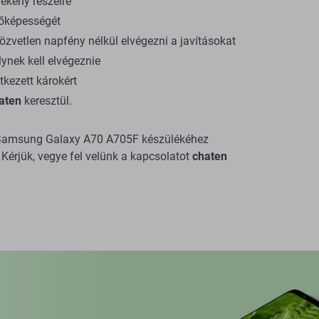
ékeny részeire
dőképességét
zvetlen napfény nélkül elvégezni a javításokat
ynek kell elvégeznie
tkezett károkért
aten
keresztül.
 a Samsung Galaxy A70 A705F készülékéhez
Kérjük, vegye fel velünk a kapcsolatot
chaten