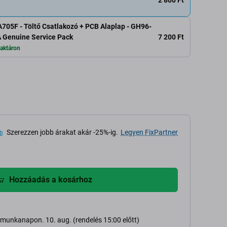
05F - Töltő Csatlakozó + PCB Alaplap - GH96-
7 200 Ft
 Genuine Service Pack
aktáron
Szerezzen jobb árakat akár -25%-ig.
Legyen FixPartner
Hozzáadás a kosárhoz
ő munkanapon. 10. aug. (rendelés 15:00 előtt)