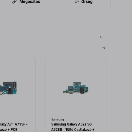
Megosztás
Őrség
Samsung
Samsu
laxy A71 A715F -
Samsung Galaxy A52s 5G
Samsu
akozó + PCB
A528B - Töltő Csatlakozó +
A546B 