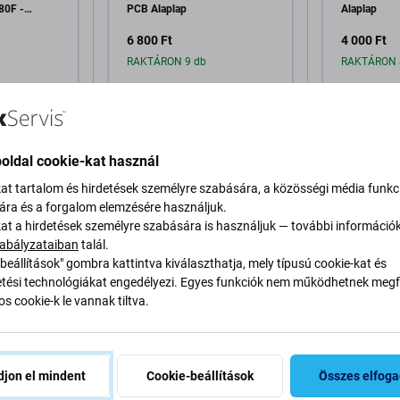
80F -
PCB Alaplap
Alaplap
ó - 3710-
6 800 Ft
4 000 Ft
ervice Pack
RAKTÁRON 9 db
RAKTÁRON 
a kosárhoz
Hozzáadás a kosárhoz
Hozzáa
oldal cookie-kat használ
kat tartalom és hirdetések személyre szabására, a közösségi média funkc
sára és a forgalom elemzésére használjuk.
kat a hirdetések személyre szabására is használjuk — további információ
abályzataiban
talál.
beállítások" gombra kattintva kiválaszthatja, mely típusú cookie-kat és
eírás és specifikáció
Minőség
Szállítás és visszaküldés
V
ési technológiákat engedélyezi. Egyes funkciók nem működhetnek megfe
s cookie-k le vannak tiltva.
jon el mindent
Cookie-beállítások
Összes elfog
rtya a következőhöz: