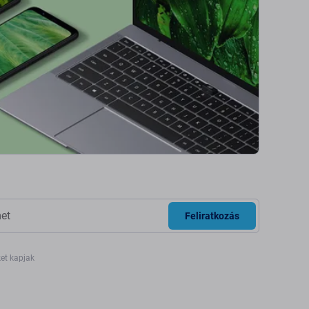
Feliratkozás
ket kapjak