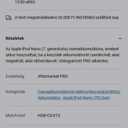
15:00 előtt)
A fenti megrendelésekre 20 000 Ft INGYENES szállítást kap
Részletek
Az Apple iPod Nano (7. generációs) csereakkumulátora, amelyet
akkor használhat, ha a készülék akkumulátorát cserélni kell, akár
megsérült, akár idővel elavult. Utángyártott PRO alkatrész.
Eredetiség
Aftermarket PRO
Kategóriák
Csereakkumulátorok elektronikai eszközökhöz
,
Akkumulátor
,
Apple iPod Nano (7th Gen)
Match-kód
HQB-CS-015