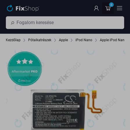
Ugrás az oldal fő részéhez
0
Kezdőlap
Pótalkatrészek
Apple
iPod Nano
Apple iPod Nano (