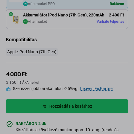
Aftermarket PRO
Raktáron
Akkumulátor iPod Nano (7th Gen), 220mAh
2 400 Ft
Aftermarket
Várható teljesítés
Kompatibilitás
Apple iPod Nano (7th Gen)
4 000 Ft
3 150 Ft
ÁFA nélkül
Szerezzen jobb árakat akár -25%-ig.
Legyen FixPartner
Hozzáadás a kosárhoz
RAKTÁRON 2 db
Kiszállítás a következő munkanapon. 10. aug. (rendelés