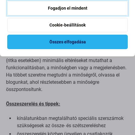
Minőség: Aftermarket PRO
– Az Aftermarket PRO néven
Fogadjon el mindent
értékesített kijelző ugyanazon szabványok, specifikációk
és anyagok szerint készül, mint az eredeti. Az
utángyártott PRO minőségű kijelzők OLED technológiával
Cookie-beállítások
rendelkeznek. Az Aftermarket PRO kijelzők szállítóját
beszerzési osztályunk választja ki, hogy megfeleljen a
Összes elfogadása
legmagasabb minőségi követelményeknek. Ez az eredeti
másolata, és az Aftermarket PRO-ként szállított kijelző
(ritka esetekben) minimális eltéréseket mutathat a
funkcionalitásban, a minőségben vagy a megjelenésben.
Ha többet szeretne megtudni a minőségről, olvassa el
blogunkat, ahol részletesebben a minőségre
összpontosítunk.
Összeszerelés és tippek:
kínálatunkban megtalálható speciális szerszámok
szükségesek az össze- és szétszereléshez
összeszerelés közben ügyeljen a csatlakozók