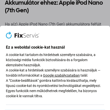
Akkumulátor ehhez: Apple iPod Nano
(7th Gen)
Ha a(z) Apple iPod Nano (7th Gen) akkumulátora felfújt
vagy elvesztette a kapacitását, ki kell cserélni.
Mikor kell akkumulátort cserélni?
Ez a weboldal cookie-kat használ
az akkumulátor fel van fújva
A cookie-kat tartalom és hirdetések személyre szabására, a
közösségi média funkciók biztosítására és a forgalom
a készülék gyorsan lemerül
elemzésére használjuk.
a készülék túlmelegszik
A cookie-kat a hirdetések személyre szabására is használjuk —
a készülék nem tölthető 100%-ra
további információkat a
Google szabályzataiban
talál.
A "Cookie-beállítások" gombra kattintva kiválaszthatja, mely
a készülék nem jelzi megfelelően az akkumulátor
típusú cookie-kat és nyomkövetési technológiákat engedélyezi.
állapotát
Egyes funkciók nem működhetnek megfelelően, ha bizonyos
cookie-k le vannak tiltva.
Alkatrészek minősége