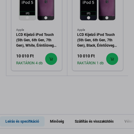
Apple
Apple
LCD Kijelző iPod Touch
LCD Kijelző iPod Touch
(5th Gen, 6th Gen, 7th
(5th Gen, 6th Gen, 7th
Gen), White, Érintőüveg
Gen), Black, Érintőüveg
kerettel
kerettel
10 010 Ft
10 010 Ft
RAKTÁRON 4 db
RAKTÁRON 1 db
Leírás és specifikáció
Minőség
Szállítás és visszaküldés
Vélem