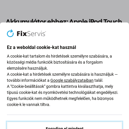
Akkumulátor ehhez: Apple iPod Touch
(6th Gen)
Ha a(z) Apple iPod Touch (6th Gen) akkumulátora felfújt
Ez a weboldal cookie-kat használ
vagy elvesztette a kapacitását, ki kell cserélni.
A cookie-kat tartalom és hirdetések személyre szabására, a
közösségi média funkciók biztosítására és a forgalom
Mikor kell akkumulátort cserélni?
elemzésére használjuk.
A cookie-kat a hirdetések személyre szabására is használjuk —
további információkat a
Google szabályzataiban
talál.
az akkumulátor fel van fújva
A "Cookie-beállítások" gombra kattintva kiválaszthatja, mely
a készülék gyorsan lemerül
típusú cookie-kat és nyomkövetési technológiákat engedélyezi.
a készülék túlmelegszik
Egyes funkciók nem működhetnek megfelelően, ha bizonyos
cookie-k le vannak tiltva.
a készülék nem tölthető 100%-ra
a készülék nem jelzi megfelelően az akkumulátor
állapotát
Fogadjon el mindent