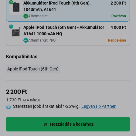
Akkumulátor iPod Touch (6th Gen),
2 200 Ft
1043mAh, A1641
Aftermarket
Raktáron
Apple iPod Touch (6th Gen) - Akkumulátor
4 000 Ft
A1641 1000mAh HQ
Aftermarket PRO
Rendelésre
Kompatibilitás
Apple iPod Touch (6th Gen)
2 200 Ft
1 730 Ft
ÁFA nélkül
Szerezzen jobb árakat akár -25%-ig.
Legyen FixPartner
Hozzáadás a kosárhoz