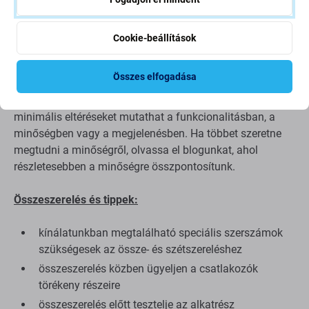
Alkatrészek minősége
Cookie-beállítások
Minőség: Utángyártott
- Az Aftermarket néven értékesített
alkatrész ugyanazon szabványok, specifikációk és
Összes elfogadása
anyagok szerint készül, mint az eredeti. Ez az eredeti
másolata, és az utángyártott alkatrész (ritka esetekben)
minimális eltéréseket mutathat a funkcionalitásban, a
minőségben vagy a megjelenésben. Ha többet szeretne
megtudni a minőségről, olvassa el blogunkat, ahol
részletesebben a minőségre összpontosítunk.
Összeszerelés és tippek:
kínálatunkban megtalálható speciális szerszámok
szükségesek az össze- és szétszereléshez
összeszerelés közben ügyeljen a csatlakozók
törékeny részeire
összeszerelés előtt tesztelje az alkatrész