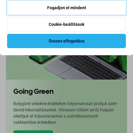
Fogadjon el mindent
Cookie-beállítások
Összes elfogadása
Going Green
Bolygónk védelme érdekében folyamatosan javítjuk szén-
dioxid-kibocsátásunkat. Olvasson többet arról, hogyan
alakítjuk át folyamatainkat a szénlábnyomunk
csökkentése érdekében.