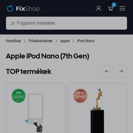
Ugrás az oldal fő részéhez
0
Kezdőlap
Pótalkatrészek
Apple
iPod Nano
Apple iPod Nano (7th Gen)
TOP termékek