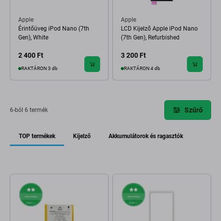
Apple
Apple
Érintőüveg iPod Nano (7th
LCD Kijelző Apple iPod Nano
Gen), White
(7th Gen), Refurbished
2 400 Ft
3 200 Ft
RAKTÁRON 3 db
RAKTÁRON 4 db
Szűrő
6-ból 6 termék
TOP termékek
Kijelző
Akkumulátorok és ragasztók