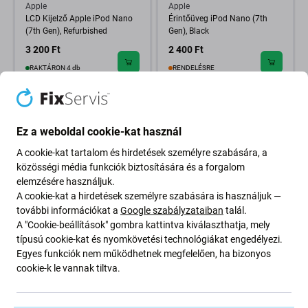
Apple
Apple
LCD Kijelző Apple iPod Nano
Érintőüveg iPod Nano (7th
(7th Gen), Refurbished
Gen), Black
3 200 Ft
2 400 Ft
RAKTÁRON 4 db
RENDELÉSRE
Ez a weboldal cookie-kat használ
A cookie-kat tartalom és hirdetések személyre szabására, a
közösségi média funkciók biztosítására és a forgalom
elemzésére használjuk.
A cookie-kat a hirdetések személyre szabására is használjuk —
további információkat a
Google szabályzataiban
talál.
A "Cookie-beállítások" gombra kattintva kiválaszthatja, mely
Apple
Apple
típusú cookie-kat és nyomkövetési technológiákat engedélyezi.
Apple iPod Nano (7th Gen) -
Apple iPod Nano (7th Gen) -
Egyes funkciók nem működhetnek megfelelően, ha bizonyos
Akkumulátor 616-0639
Jack Csatlakozó + Flex
cookie-k le vannak tiltva.
200mAh HQ
Kábelek (Black)
4 000 Ft
1 190 Ft
RAKTÁRON 2 db
RENDELÉSRE