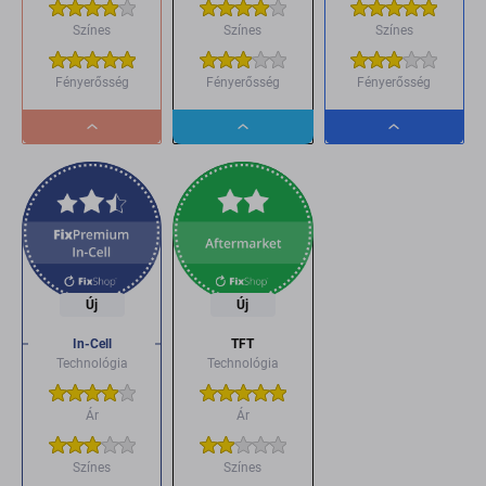
Színes
Színes
Színes
Fényerősség
Fényerősség
Fényerősség
Dropdown
Dropdown
Dropdown
button
button
button
Új
Új
In-Cell
TFT
Technológia
Technológia
Ár
Ár
Színes
Színes