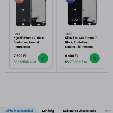
Apple
Apple
Kijelző iPhone 7, Black,
Kijelző In-Cell iPhone 7,
Érintőüveg kerettel,
Black, Érintőüveg
Refurbished
kerettel, FixPremium
7 600 Ft
6 400 Ft
RAKTÁRON 3 db
RAKTÁRON 7 db
Leírás és specifikáció
Minőség
Szállítás és visszaküldés
Vélem