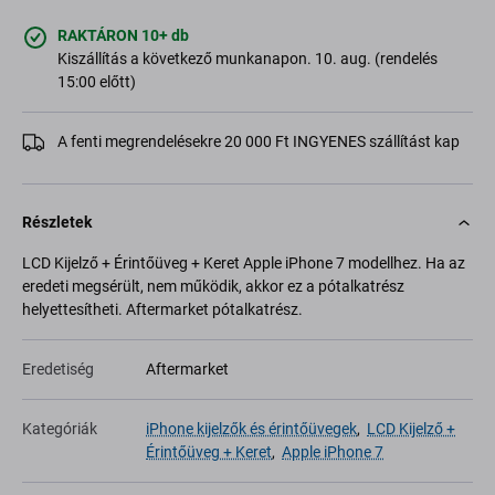
RAKTÁRON 10+ db
Kiszállítás a következő munkanapon. 10. aug. (rendelés
15:00 előtt)
A fenti megrendelésekre 20 000 Ft INGYENES szállítást kap
Részletek
LCD Kijelző + Érintőüveg + Keret Apple iPhone 7 modellhez. Ha az
eredeti megsérült, nem működik, akkor ez a pótalkatrész
helyettesítheti. Aftermarket pótalkatrész.
Eredetiség
Aftermarket
Kategóriák
iPhone kijelzők és érintőüvegek
,
LCD Kijelző +
Érintőüveg + Keret
,
Apple iPhone 7