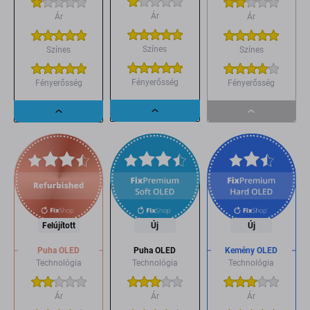
Ár
Ár
Ár
Színes
Színes
Színes
Fényerősség
Fényerősség
Fényerősség
Dropdown
Dropdown
Dropdown
button
button
button
Felújított
Új
Új
Puha OLED
Puha OLED
Kemény OLED
Technológia
Technológia
Technológia
Ár
Ár
Ár