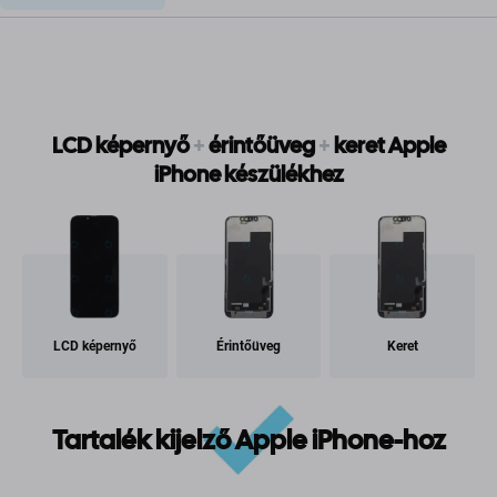
LCD képernyő
+
érintőüveg
+
keret Apple
iPhone készülékhez
LCD képernyő
Érintőüveg
Keret
Tartalék kijelző Apple iPhone-hoz