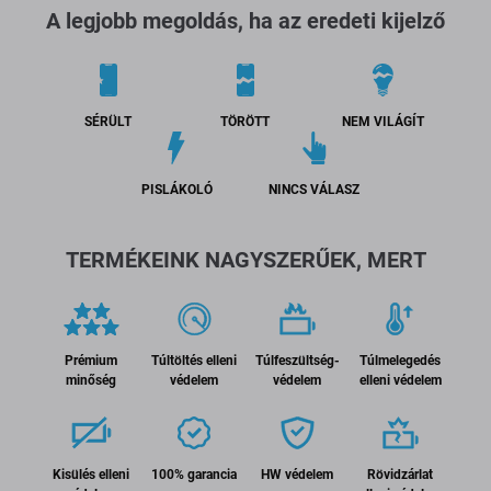
A legjobb megoldás, ha az eredeti kijelző
SÉRÜLT
TÖRÖTT
NEM VILÁGÍT
PISLÁKOLÓ
NINCS VÁLASZ
TERMÉKEINK NAGYSZERŰEK, MERT
Prémium
Túltöltés elleni
Túlfeszültség-
Túlmelegedés
minőség
védelem
védelem
elleni védelem
Kisülés elleni
100% garancia
HW védelem
Rövidzárlat