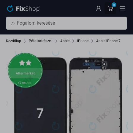
Ugrás az oldal fő részéhez
0
Kezdőlap
Pótalkatrészek
Apple
iPhone
Apple iPhone 7