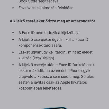
Book Store segítségével.
Eszköz és alkalmazás feloldása
A kijelző cseréjekor őrizze meg az arcazonosítót
A Face ID nem tartozik a kijelzőhöz.
A kijelző cseréjekor ügyelni kell a Face ID
komponensek tárolására.
Ezeket ugyanúgy kell tárolni, mint az eredeti
kijelzőn (készüléken).
A kijelző cseréje után a Face ID funkció csak
akkor működik, ha az eredeti iPhone egyik
alapvető alkatrésze sem sérült meg. Sérülés
esetén a javítás csak az Apple hivatalos
központjában lehetséges.