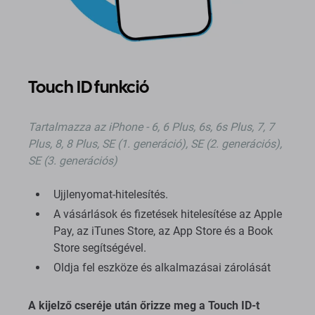
Touch ID funkció
Tartalmazza
az iPhone - 6, 6 Plus, 6s, 6s Plus, 7, 7
Plus, 8, 8 Plus, SE (1. generáció), SE (2. generációs),
SE (3. generációs)
Ujjlenyomat-hitelesítés.
A vásárlások és fizetések hitelesítése az Apple
Pay, az iTunes Store, az App Store és a Book
Store segítségével.
Oldja fel eszköze és alkalmazásai zárolását
A kijelző cseréje után őrizze meg a Touch ID-t