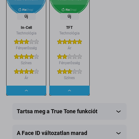
Új
Új
In-Cell
TFT
Technológia
Technológia
Fényerősség
Ár
Színes
Fényerősség
Ár
Színes
Dropdown
Dropdown
button
button
Tartsa meg a True Tone funkciót
A Face ID változatlan marad