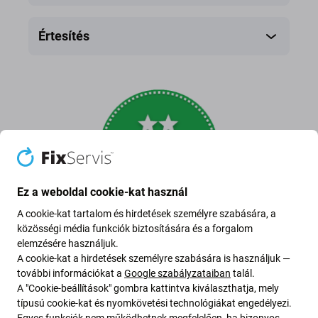
Értesítés
Ez a weboldal cookie-kat használ
A cookie-kat tartalom és hirdetések személyre szabására, a
Utángyártott kijelző
közösségi média funkciók biztosítására és a forgalom
elemzésére használjuk.
A cookie-kat a hirdetések személyre szabására is használjuk —
harmadik fél által készített új, nem eredeti kijelző,
további információkat a
Google szabályzataiban
talál.
nem közvetlenül a készülék gyártója
A "Cookie-beállítások" gombra kattintva kiválaszthatja, mely
típusú cookie-kat és nyomkövetési technológiákat engedélyezi.
Egyes funkciók nem működhetnek megfelelően, ha bizonyos