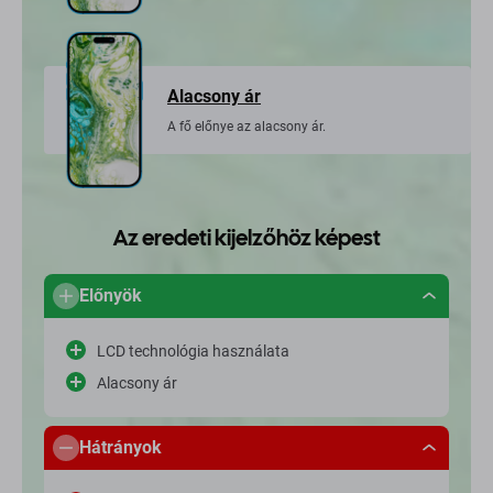
Alacsony ár
A fő előnye az alacsony ár.
Az eredeti kijelzőhöz képest
Előnyök
LCD technológia használata
Alacsony ár
Hátrányok