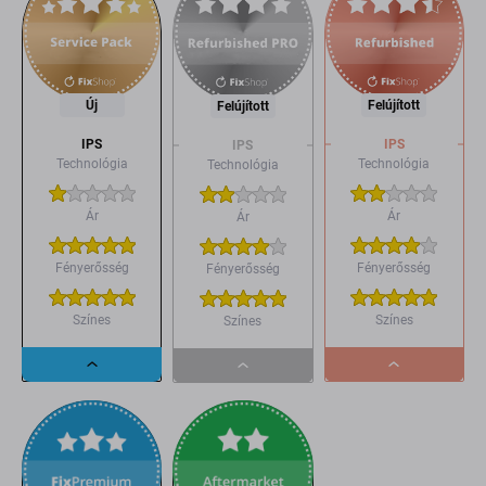
Új
Felújított
Felújított
IPS
IPS
IPS
Technológia
Technológia
Technológia
Ár
Ár
Ár
Fényerősség
Fényerősség
Fényerősség
Színes
Színes
Színes
Dropdown
Dropdown
Dropdown
button
button
button