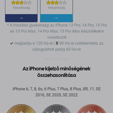
Fényerősség
Fényerősség
Dropdown
Dropdown
* A frissítési gyakoriság az iPhone 13 Pro, 14 Pro, 15 Pro
button
button
és 13 Pro Max, 14 Pro Max, 15 Pro Max készülékekre
vonatkozik
✓
megtartja a 120 Hz-et |
X
90 Hz-re csökkentette, az
utángyártott pedig 60 Hz-re
Az iPhone kijelző minőségének
összehasonlítása
iPhone 6, 7, 8, 6s, 6 Plus, 7 Plus, 8 Plus, XR, 11, SE
2016, SE 2020, SE 2022