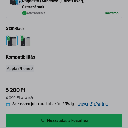
Ragasztó (Adhesive), Edzett üveg,
Szerszámok
Aftermarket
Raktáron
Szín
Black
Kompatibilitás
Apple iPhone 7
5 200 Ft
4 090 Ft
ÁFA nélkül
Szerezzen jobb árakat akár -25%-ig.
Legyen FixPartner
Hozzáadás a kosárhoz