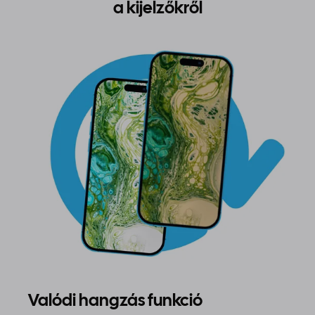
a kijelzőkről
Valódi hangzás funkció