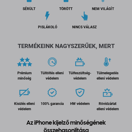
SÉRÜLT
TÖRÖTT
NEM VILÁGÍT
PISLÁKOLÓ
NINCS VÁLASZ
TERMÉKEINK NAGYSZERŰEK, MERT
Prémium
Túltöltés elleni
Túlfeszültség-
Túlmelegedés
minőség
védelem
védelem
elleni védelem
Kisülés elleni
100% garancia
HW védelem
Rövidzárlat
védelem
elleni védelem
Az iPhone kijelző minőségének
összehasonlítása