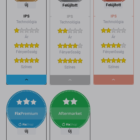
Új
Felújított
Felújított
IPS
IPS
IPS
Technológia
Technológia
Technológia
Ár
Ár
Ár
Fényerősség
Fényerősség
Fényerősség
Színes
Színes
Színes
Dropdown
Dropdown
Dropdown
button
button
button
Új
Új