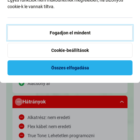
Alacsony ár
cookie-k le vannak tiltva.
A fő előnye az alacsony ár.
Fogadjon el mindent
Az eredeti kijelzőhöz képest
Cookie-beállítások
Előnyök
Összes elfogadása
LCD technológia használata
Alacsony ár
Hátrányok
Alkatrész: nem eredeti
Flex kábel: nem eredeti
True Tone: Lehetetlen programozni