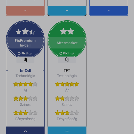
Dropdown
Dropdown
Dropdown
button
button
button
Új
Új
In-Cell
TFT
Technológia
Technológia
Ár
Ár
Színes
Színes
Fényerősség
Fényerősség