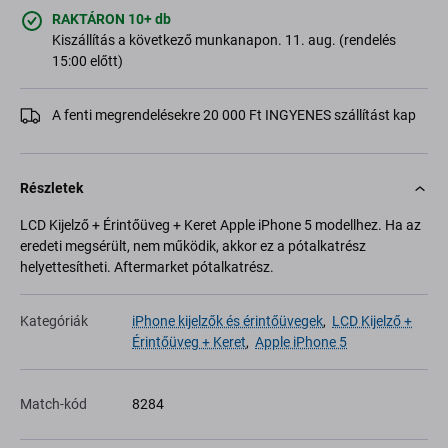
RAKTÁRON 10+ db
Kiszállítás a következő munkanapon. 11. aug. (rendelés
15:00 előtt)
A fenti megrendelésekre 20 000 Ft INGYENES szállítást kap
Részletek
LCD Kijelző + Érintőüveg + Keret Apple iPhone 5 modellhez. Ha az
eredeti megsérült, nem működik, akkor ez a pótalkatrész
helyettesítheti. Aftermarket pótalkatrész.
Kategóriák
iPhone kijelzők és érintőüvegek
,
LCD Kijelző +
Érintőüveg + Keret
,
Apple iPhone 5
Match-kód
8284