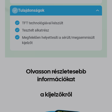
Tulajdonságok
TFT technológiával készült
Tesztelt alkatrész
Megfelelően helyettesíti a sérült/megsemmisült
kijelzőt
Olvasson részletesebb
információkat
a kijelzőkről