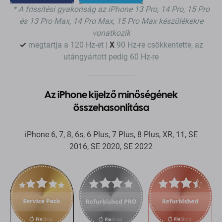
Dropdown
Dropdown
* A frissítési gyakoriság az iPhone 13 Pro, 14 Pro, 15 Pro
button
button
és 13 Pro Max, 14 Pro Max, 15 Pro Max készülékekre
vonatkozik
✓
megtartja a 120 Hz-et |
X
90 Hz-re csökkentette, az
utángyártott pedig 60 Hz-re
Az iPhone kijelző minőségének
összehasonlítása
iPhone 6, 7, 8, 6s, 6 Plus, 7 Plus, 8 Plus, XR, 11, SE
2016, SE 2020, SE 2022