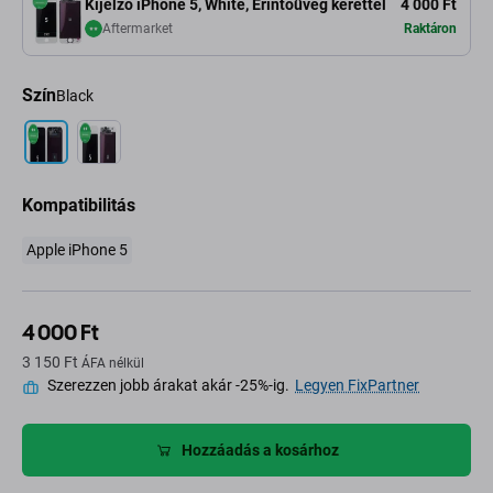
Kijelző iPhone 5, White, Érintőüveg kerettel
4 000 Ft
Aftermarket
Raktáron
Szín
Black
Kompatibilitás
Apple iPhone 5
4 000 Ft
3 150 Ft
ÁFA nélkül
Szerezzen jobb árakat akár -25%-ig.
Legyen FixPartner
Hozzáadás a kosárhoz