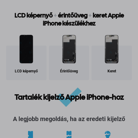
LCD képernyő
+
érintőüveg
+
keret Apple
iPhone készülékhez
LCD képernyő
Érintőüveg
Keret
Tartalék kijelző Apple iPhone-hoz
A legjobb megoldás, ha az eredeti kijelző