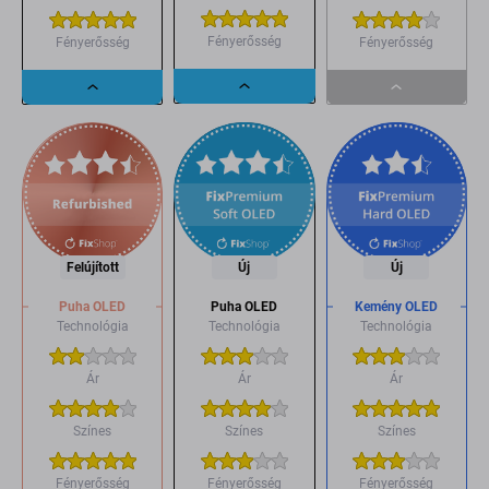
Fényerősség
Fényerősség
Fényerősség
Dropdown
Dropdown
Dropdown
button
button
button
Felújított
Új
Új
Puha OLED
Puha OLED
Kemény OLED
Technológia
Technológia
Technológia
Ár
Ár
Ár
Színes
Színes
Színes
Fényerősség
Fényerősség
Fényerősség