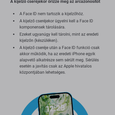
A kijelző cseréjekor őrizze meg az arcazonosítót
A Face ID nem tartozik a kijelzőhöz.
A kijelző cseréjekor ügyelni kell a Face ID
komponensek tárolására.
Ezeket ugyanúgy kell tárolni, mint az eredeti
kijelzőn (készüléken).
A kijelző cseréje után a Face ID funkció csak
akkor működik, ha az eredeti iPhone egyik
alapvető alkatrésze sem sérült meg. Sérülés
esetén a javítás csak az Apple hivatalos
központjában lehetséges.