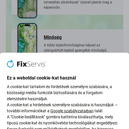
ismeretlen alkatrészek" üzenet jelenik meg a
képernyőn.
Minőség
A többi kijelzőminőséghez képest az
utángyártott kijelző gyengébb minőségű.
Ez a weboldal cookie-kat használ
A kijelző cseréje
A cookie-kat tartalom és hirdetések személyre szabására, a
A teljes kijelző + érintőüveg + előlap mindig
közösségi média funkciók biztosítására és a forgalom
cserélve van.
elemzésére használjuk.
A cookie-kat a hirdetések személyre szabására is használjuk —
további információkat a
Google szabályzataiban
talál.
A "Cookie-beállítások" gombra kattintva kiválaszthatja, mely
típusú cookie-kat és nyomkövetési technológiákat engedélyezi.
Egyes funkciók nem működhetnek megfelelően, ha bizonyos