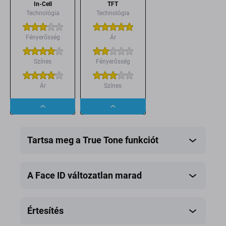
In-Cell
TFT
Technológia
Technológia
Fényerősség
Ár
Színes
Fényerősség
Ár
Színes
Dropdown
Dropdown
button
button
Tartsa meg a True Tone funkciót
A Face ID változatlan marad
Értesítés