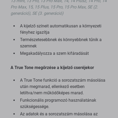
13 mini, 13 Pro, 13 Pro Max, 14, 14 Plusz, 14 Pro, 14
Pro Max, 15, 15 Plus, 15 Pro, 15 Pro Max, SE (2.
generáció), SE (3. generáció)
A kijelző színeit automatikusan a környezeti
fényhez igazítja
Természetesebbnek és könnyebbnek tűnik a
szemnek
Megakadályozza a szem kifáradását
A True Tone megőrzése a kijelző cseréjekor
A True Tone funkció a sorozatszám másolása
után megmarad, ellenkező esetben
letiltva/nem működőképes marad.
Funkcionális programozó használatának
szükségessége.
Az adatok és a sorozatszám másolása az