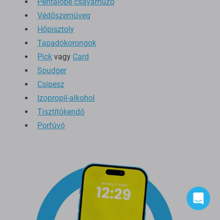
Pentalobe csavarhúzó
Védőszemüveg
Hőpisztoly
Tapadókorongok
Pick
vagy
Card
Spudger
Csipesz
Izopropil-alkohol
Tisztítókendő
Porfúvó