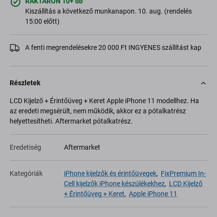
RAKTÁRON 10+ db
Kiszállítás a következő munkanapon. 10. aug. (rendelés
15:00 előtt)
A fenti megrendelésekre 20 000 Ft INGYENES szállítást kap
Részletek
LCD Kijelző + Érintőüveg + Keret Apple iPhone 11 modellhez. Ha
az eredeti megsérült, nem működik, akkor ez a pótalkatrész
helyettesítheti. Aftermarket pótalkatrész.
Eredetiség
Aftermarket
Kategóriák
iPhone kijelzők és érintőüvegek
,
FixPremium In-
Cell kijelzők iPhone készülékekhez
,
LCD Kijelző
+ Érintőüveg + Keret
,
Apple iPhone 11