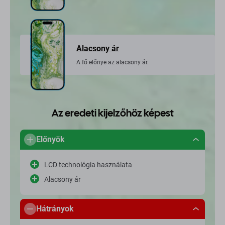
Alacsony ár
A fő előnye az alacsony ár.
Az eredeti kijelzőhöz képest
Előnyök
LCD technológia használata
Alacsony ár
Hátrányok