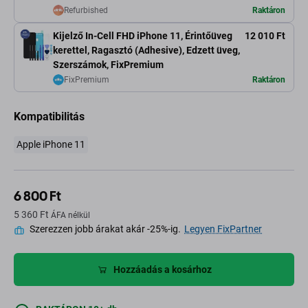
Refurbished
Raktáron
Kijelző In-Cell FHD iPhone 11, Érintőüveg
12 010 Ft
kerettel, Ragasztó (Adhesive), Edzett üveg,
Szerszámok, FixPremium
FixPremium
Raktáron
Kompatibilitás
Apple iPhone 11
6 800 Ft
5 360 Ft
ÁFA nélkül
Szerezzen jobb árakat akár -25%-ig.
Legyen FixPartner
Hozzáadás a kosárhoz