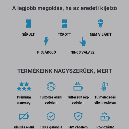
A legjobb megoldás, ha az eredeti kijelző
SÉRÜLT
TÖRÖTT
NEM VILÁGÍT
PISLÁKOLÓ
NINCS VÁLASZ
TERMÉKEINK NAGYSZERŰEK, MERT
Prémium
Túltöltés elleni
Túlfeszültség-
Túlmelegedés
minőség
védelem
védelem
elleni védelem
Kisülés elleni
100% garancia
HW védelem
Rövidzárlat