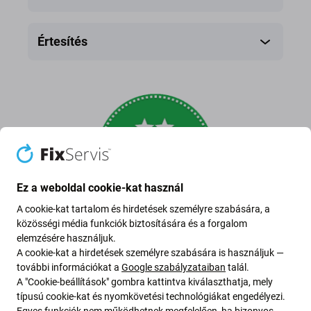
Értesítés
Ez a weboldal cookie-kat használ
A cookie-kat tartalom és hirdetések személyre szabására, a
közösségi média funkciók biztosítására és a forgalom
Utángyártott kijelző
elemzésére használjuk.
A cookie-kat a hirdetések személyre szabására is használjuk —
további információkat a
Google szabályzataiban
talál.
harmadik fél által készített új, nem eredeti kijelző,
A "Cookie-beállítások" gombra kattintva kiválaszthatja, mely
nem közvetlenül a készülék gyártója
típusú cookie-kat és nyomkövetési technológiákat engedélyezi.
Egyes funkciók nem működhetnek megfelelően, ha bizonyos