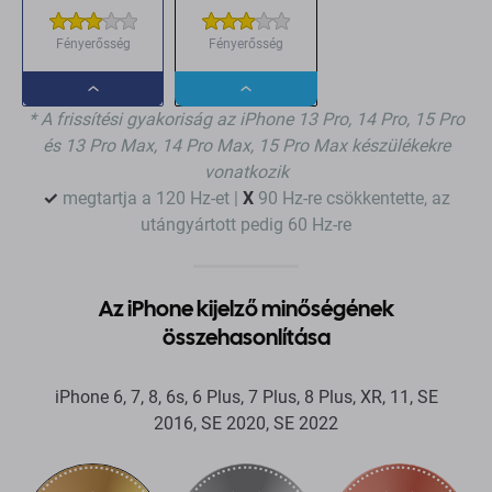
Fényerősség
Fényerősség
Dropdown
Dropdown
* A frissítési gyakoriság az iPhone 13 Pro, 14 Pro, 15 Pro
button
button
és 13 Pro Max, 14 Pro Max, 15 Pro Max készülékekre
vonatkozik
✓
megtartja a 120 Hz-et |
X
90 Hz-re csökkentette, az
utángyártott pedig 60 Hz-re
Az iPhone kijelző minőségének
összehasonlítása
iPhone 6, 7, 8, 6s, 6 Plus, 7 Plus, 8 Plus, XR, 11, SE
2016, SE 2020, SE 2022