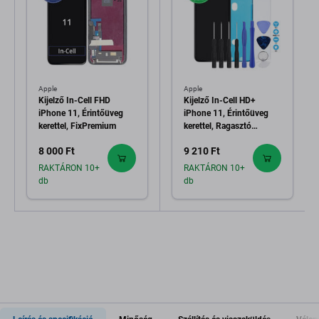
Apple
Apple
Kijelző In-Cell FHD
Kijelző In-Cell HD+
iPhone 11, Érintőüveg
iPhone 11, Érintőüveg
kerettel, FixPremium
kerettel, Ragasztó
(Adhesive), Edzett üveg,
8 000 Ft
9 210 Ft
Szerszámok
RAKTÁRON 10+
RAKTÁRON 10+
db
db