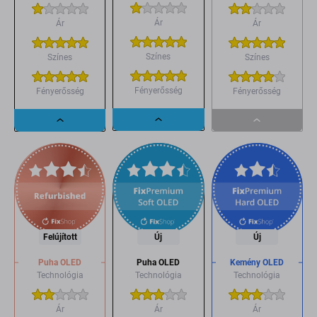
Ár
Ár
Ár
Színes
Színes
Színes
Fényerősség
Fényerősség
Fényerősség
Dropdown
Dropdown
Dropdown
button
button
button
Felújított
Új
Új
Puha OLED
Puha OLED
Kemény OLED
Technológia
Technológia
Technológia
Ár
Ár
Ár