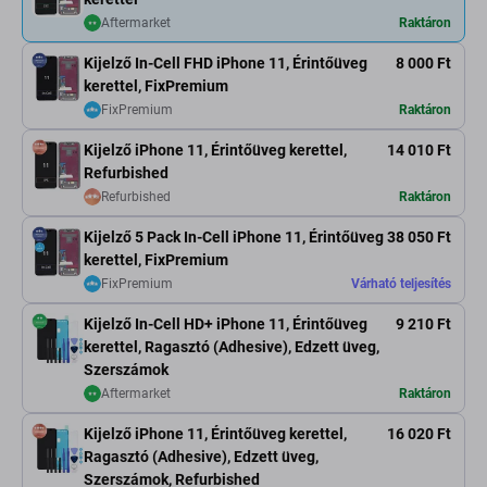
Aftermarket
Raktáron
Kijelző In-Cell FHD iPhone 11, Érintőüveg
8 000 Ft
kerettel, FixPremium
FixPremium
Raktáron
Kijelző iPhone 11, Érintőüveg kerettel,
14 010 Ft
Refurbished
Refurbished
Raktáron
Kijelző 5 Pack In-Cell iPhone 11, Érintőüveg
38 050 Ft
kerettel, FixPremium
FixPremium
Várható teljesítés
Kijelző In-Cell HD+ iPhone 11, Érintőüveg
9 210 Ft
kerettel, Ragasztó (Adhesive), Edzett üveg,
Szerszámok
Aftermarket
Raktáron
Kijelző iPhone 11, Érintőüveg kerettel,
16 020 Ft
Ragasztó (Adhesive), Edzett üveg,
Szerszámok, Refurbished