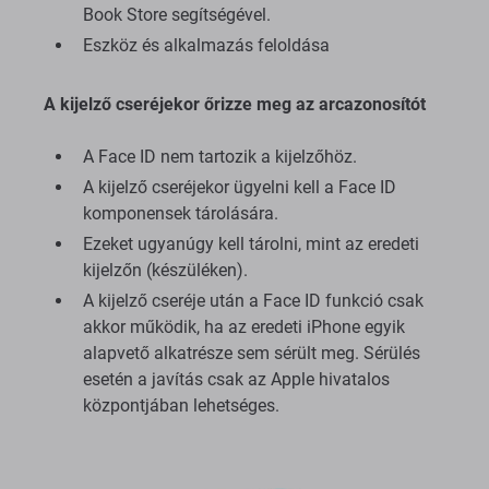
Book Store segítségével.
Eszköz és alkalmazás feloldása
A kijelző cseréjekor őrizze meg az arcazonosítót
A Face ID nem tartozik a kijelzőhöz.
A kijelző cseréjekor ügyelni kell a Face ID
komponensek tárolására.
Ezeket ugyanúgy kell tárolni, mint az eredeti
kijelzőn (készüléken).
A kijelző cseréje után a Face ID funkció csak
akkor működik, ha az eredeti iPhone egyik
alapvető alkatrésze sem sérült meg. Sérülés
esetén a javítás csak az Apple hivatalos
központjában lehetséges.