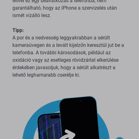
Mivel ez egy beavatkozás a telefonba, nem
garantálható, hogy az iPhone a szervizelés után
ismét vízálló lesz.
Tipp:
A por és a nedvesség leggyakrabban a sérült
kameraüvegen és a levált kijelzőn keresztül jut be a
telefonba. A további károsodások, például az
oxidáció vagy az esetleges rövidzárlat elkerülése
érdekében javasoljuk, hogy a sérült alkatrészt a
lehető leghamarabb cserélje ki.