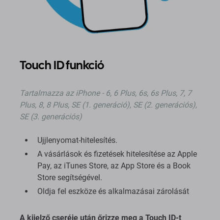
Touch ID funkció
Tartalmazza
az iPhone - 6, 6 Plus, 6s, 6s Plus, 7, 7
Plus, 8, 8 Plus, SE (1. generáció), SE (2. generációs),
SE (3. generációs)
Ujjlenyomat-hitelesítés.
A vásárlások és fizetések hitelesítése az Apple
Pay, az iTunes Store, az App Store és a Book
Store segítségével.
Oldja fel eszköze és alkalmazásai zárolását
A kijelző cseréje után őrizze meg a Touch ID-t