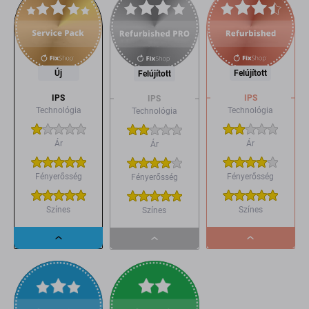
Új
Felújított
Felújított
IPS
IPS
IPS
Technológia
Technológia
Technológia
Ár
Ár
Ár
Fényerősség
Fényerősség
Fényerősség
Színes
Színes
Színes
Dropdown
Dropdown
Dropdown
button
button
button