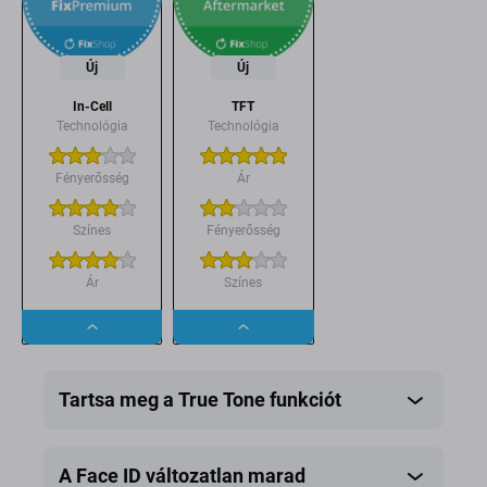
Új
Új
In-Cell
TFT
Technológia
Technológia
Fényerősség
Ár
Színes
Fényerősség
Ár
Színes
Dropdown
Dropdown
button
button
Tartsa meg a True Tone funkciót
A Face ID változatlan marad