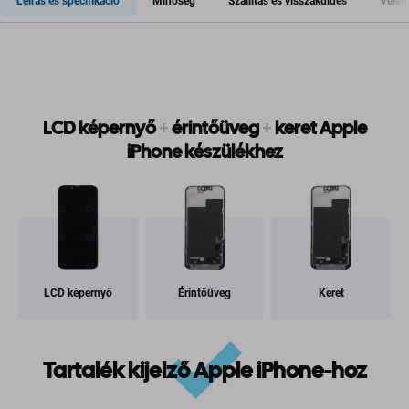
Leírás és specifikáció
Minőség
Szállítás és visszaküldés
Vélem
LCD képernyő
+
érintőüveg
+
keret Apple
iPhone készülékhez
LCD képernyő
Érintőüveg
Keret
Tartalék kijelző Apple iPhone-hoz