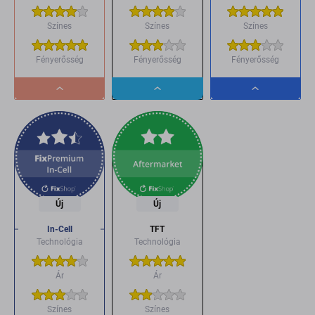
Színes
Színes
Színes
Fényerősség
Fényerősség
Fényerősség
Dropdown
Dropdown
Dropdown
button
button
button
Új
Új
In-Cell
TFT
Technológia
Technológia
Ár
Ár
Színes
Színes