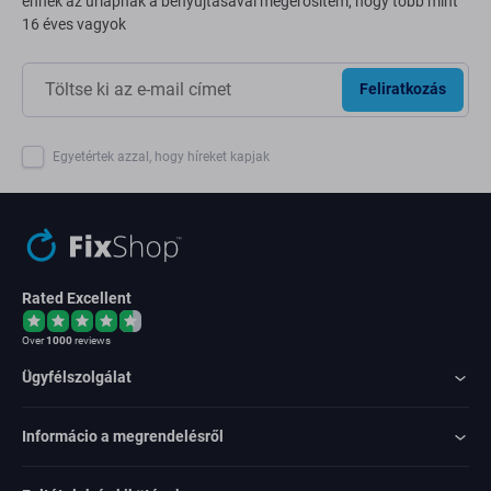
ennek az űrlapnak a benyújtásával megerősítem, hogy több mint
16 éves vagyok
Feliratkozás
Egyetértek azzal, hogy híreket kapjak
Rated Excellent
Over
1000
reviews
Ügyfélszolgálat
Informácio a megrendelésről