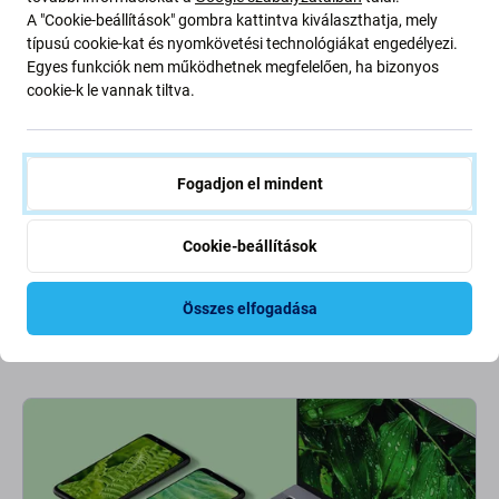
A "Cookie-beállítások" gombra kattintva kiválaszthatja, mely
2 400 Ft
típusú cookie-kat és nyomkövetési technológiákat engedélyezi.
RENDELÉSRE
Egyes funkciók nem működhetnek megfelelően, ha bizonyos
cookie-k le vannak tiltva.
Fogadjon el mindent
Cookie-beállítások
1 - 7 a(z) 7 találatból
Összes elfogadása