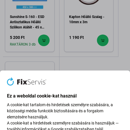
Sunshine S-160 - ESD
Kapton Hőálló Szalag -
Antisztatikus Hőálló
10mm x 3m
Szilikon Alátét - 45 x
30cm
5 200 Ft
1 190 Ft
RAKTÁRON 3 db
Ez a weboldal cookie-kat használ
A cookie-kat tartalom és hirdetések személyre szabására, a
közösségi média funkciók biztosítására és a forgalom
Wylie
elemzésére használjuk.
Wylie - Hővezető Pad
A cookie-kat a hirdetések személyre szabására is használjuk —
LCD Képernyő Védelmére
(5db)
további információkat a
Google szabályzataiban
talál.