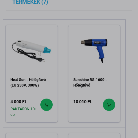
TERMÉKEK (7)
Heat Gun - Hőlégfúvó
Sunshine RS-1600 -
(EU 230V, 300W)
Hőlégfúvó
4 000 Ft
10 010 Ft
RAKTÁRON 10+
db