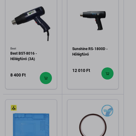
Best
Sunshine RS-1800D -
Best BST-8016 -
Hőlégfúvó
Hőlégfúvó (3A)
12 010 Ft
8 400 Ft