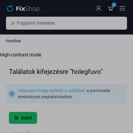
Ugrás az oldal fő részéhez
0
Kezdőlap
High-contrast mode
Találatok kifejezésre "holegfuvo"
Válasszon ki egy eszközt a szűrőben
a pontosabb
eredmények megtekintéséhez.
Szűrő