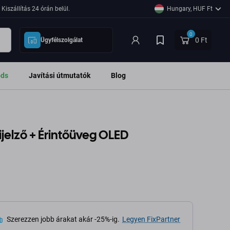
Kiszállítás 24 órán belül.
Hungary, HUF Ft
0
0 Ft
Ügyfélszolgálat
ods
Javítási útmutatók
Blog
ijelző + Érintőüveg OLED
Szerezzen jobb árakat akár -25%-ig.
Legyen FixPartner