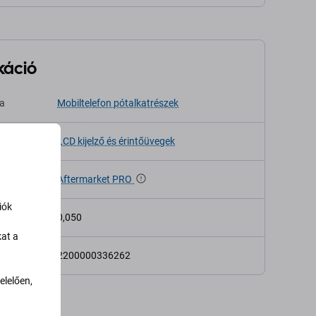
káció
sa
Mobiltelefon pótalkatrészek
LCD kijelző és érintőüvegek
Aftermarket PRO
iók
 (kg)
0,050
kat a
2200000336262
lelően,