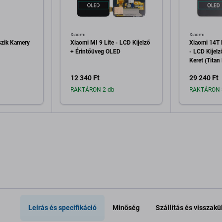
Xiaomi
Xiaomi
szik Kamery
Xiaomi MI 9 Lite - LCD Kijelző
Xiaomi 14T
+ Érintőüveg OLED
- LCD Kijelz
Keret (Titan
12 340 Ft
29 240 Ft
RAKTÁRON 2 db
RAKTÁRON 
a kosárhoz
Hozzáadás a kosárhoz
Hozzáa
Leírás és specifikáció
Minőség
Szállítás és visszakü