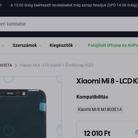
t
A 15:00 óráig beérkezett rendeléseket még aznap feladjuk (DPD 14:00 óráig). 
Szerszámok
Kiegészítők
Felújított iPhone és AirP
1803E1A
Xiaomi Mi 8 - LCD Kijelző + Érintőüveg OLED
Xiaomi Mi 8 - LCD K
Kompatibilitás
Xiaomi Mi 8 M1803E1A
12 010 Ft