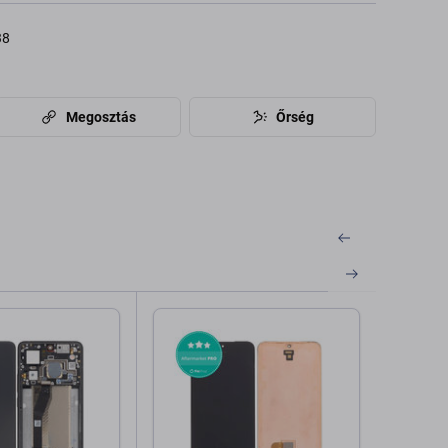
38
Megosztás
Őrség