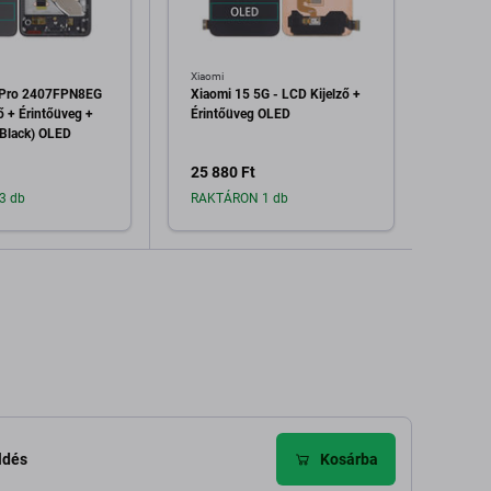
Xiaomi
Xiaomi
 Pro 2407FPN8EG
Xiaomi 15 5G - LCD Kijelző +
Xiaom
ő + Érintőüveg +
Érintőüveg OLED
Kijelz
 Black) OLED
25 880 Ft
16 02
3 db
RAKTÁRON 1 db
Raktá
dás a kosárhoz
Hozzáadás a kosárhoz
H
ldés
Kosárba