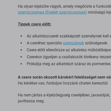
Ha olyan kijelzőre vágyik, amely megőrizte a funkció
szervizcsomag (Eredeti szervizcsomag)
minőségű kije
Tippek csere előtt:
Az alkatrészcserét szakképzett személynek kell 
A cseréhez speciális
szerszámok
szükségesek.
Csere előtt ellenőrizze az alkatrész működőképe
Cserekor ügyeljen a csatlakozók törékeny részeir
Próbálja meg az alkatrészt száraz és pormentes 
A csere során okozott károkért felelősséget nem vál
Ha kérdése van, forduljon hozzánk chaten keresztül.
Ha nem jártas a kijelzőegység cseréjében, javasoljuk
javíttassa meg.