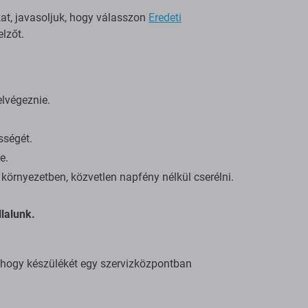
kat, javasoljuk, hogy válasszon
Eredeti
lzőt.
elvégeznie.
sségét.
e.
környezetben, közvetlen napfény nélkül cserélni.
lalunk.
, hogy készülékét egy szervizközpontban