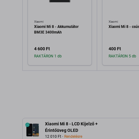
Xiaomi
Xiaomi
Xiaomi Mi 8 - Akkumulátor
Xiaomi Mi 8 - csú
BM3E 3400mAh
4 600 Ft
400 Ft
RAKTÁRON 1 db
RAKTÁRON 5 db
Hozzáadás a kosárhoz
Hozzáadás 
Xiaomi Mi 8 - LCD Kijelző +
Érintőüveg OLED
12 010 Ft
Rendelésre