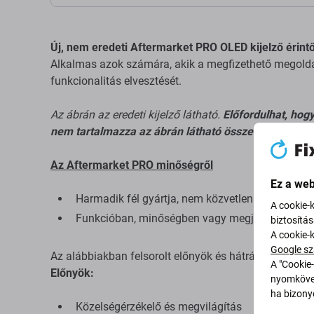
Új, nem eredeti Aftermarket PRO OLED kijelző érintő
Alkalmas azok számára, akik a megfizethető megoldás
funkcionalitás elvesztését.
Az ábrán az eredeti kijelző látható.
Előfordulhat, hog
nem tartalmazza az ábrán látható összes apró alkat
Az Aftermarket PRO minőségről
Ez a web
Harmadik fél gyártja, nem közvetlenül a berende
A cookie-
Funkcióban, minőségben vagy megjelenésben el
biztosítá
A cookie-
Google sz
Az alábbiakban felsorolt ​​előnyök és hátrányok az ered
A "Cookie-
Előnyök:
nyomkövet
ha bizonyo
Közelségérzékelő és megvilágítás