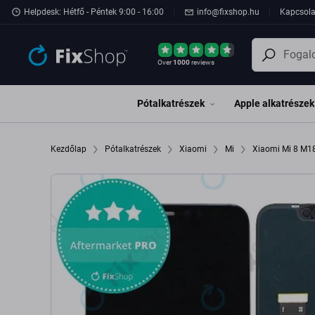
Ugrás az oldal fő részéhez
Helpdesk: Hétfő - Péntek 9:00 - 16:00
info@fixshop.hu
Kapcsola
Over
1000
reviews
Pótalkatrészek
Apple alkatrészek
Kezdőlap
Pótalkatrészek
Xiaomi
Mi
Xiaomi Mi 8 M