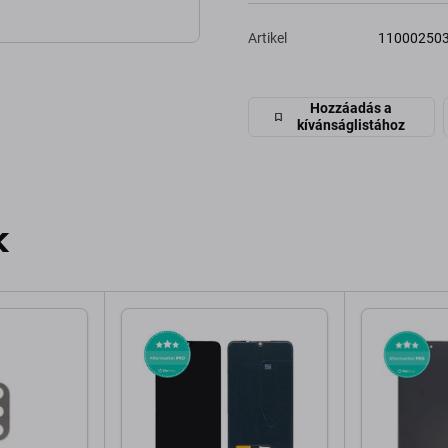
Artikel
11000250
Hozzáadás a
kívánságlistához
k