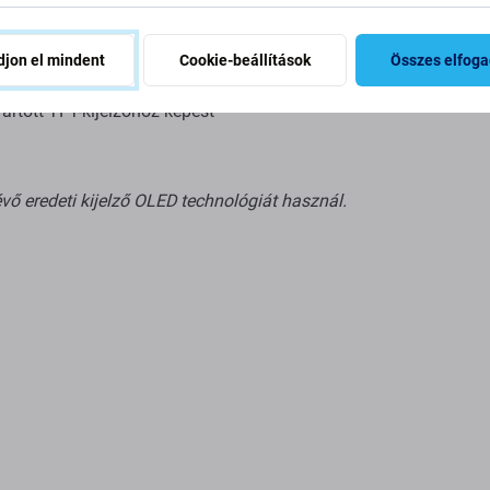
T-kijelzőnél
 TFT-kijelzőnél
jon el mindent
Cookie-beállítások
Összes elfog
rtott TFT-kijelzőhöz képest
vő eredeti kijelző OLED technológiát használ.