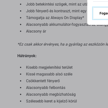
Jobb betekintési szögek, mint az utángyártott TF
Jobb fényerő és kontraszt, mint egy utángyártott
Fogad
Támogatja az Always On Display*
Alacsonyabb akkumulátor-fogyasztás az utángyá
Alacsony ár
*Ez csak akkor érvényes, ha a gyárilag az eszközön lé
Hátrányok:
Kisebb megjelenítési terület
Kissé magasabb alsó széle
Csökkentett fényerő
Alacsonyabb felbontás
Alacsonyabb megbízhatóság
Szélesebb keret a kijelző körül