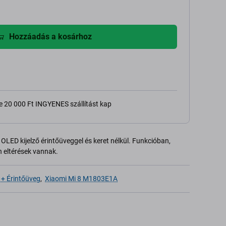
Hozzáadás a kosárhoz
e 20 000 Ft INGYENES szállítást kap
OLED kijelző érintőüveggel és keret nélkül. Funkcióban,
 eltérések vannak.
 + Érintőüveg
,
Xiaomi Mi 8 M1803E1A