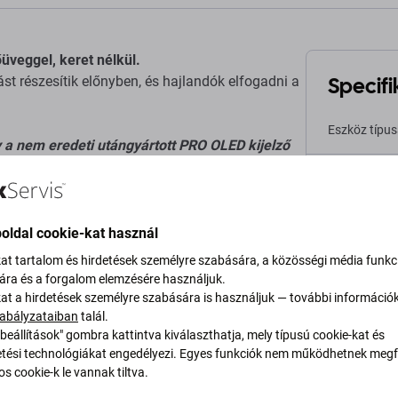
üveggel, keret nélkül.
Specifi
t részesítik előnyben, és hajlandók elfogadni a
Eszköz típu
y a nem eredeti utángyártott PRO OLED kijelző
részt
.
Kategória
Eredetiség
oldal cookie-kat használ
zés gyártója.
kat tartalom és hirdetések személyre szabására, a közösségi média funkc
Nettó tömeg
térések vannak.
sára és a forgalom elemzésére használjuk.
kat a hirdetések személyre szabására is használjuk — további információ
abályzataiban
talál.
EAN
eti gyártó kijelzőjéhez viszonyítva.
beállítások" gombra kattintva kiválaszthatja, mely típusú cookie-kat és
ési technológiákat engedélyezi. Egyes funkciók nem működhetnek megfe
s cookie-k le vannak tiltva.