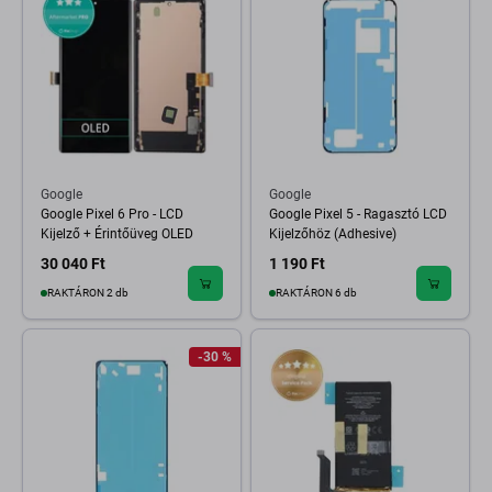
Google
Google
Google Pixel 6 Pro - LCD
Google Pixel 5 - Ragasztó LCD
Kijelző + Érintőüveg OLED
Kijelzőhöz (Adhesive)
30 040 Ft
1 190 Ft
RAKTÁRON 2 db
RAKTÁRON 6 db
-30 %