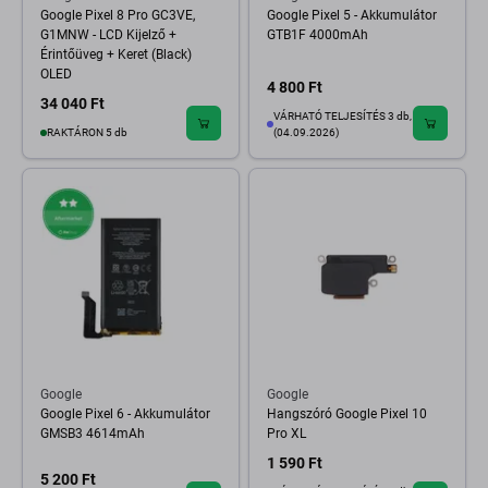
Google Pixel 8 Pro GC3VE,
Google Pixel 5 - Akkumulátor
G1MNW - LCD Kijelző +
GTB1F 4000mAh
Érintőüveg + Keret (Black)
OLED
4 800 Ft
34 040 Ft
VÁRHATÓ TELJESÍTÉS 3 db,
RAKTÁRON 5 db
(04.09.2026)
Google
Google
Google Pixel 6 - Akkumulátor
Hangszóró Google Pixel 10
GMSB3 4614mAh
Pro XL
1 590 Ft
5 200 Ft