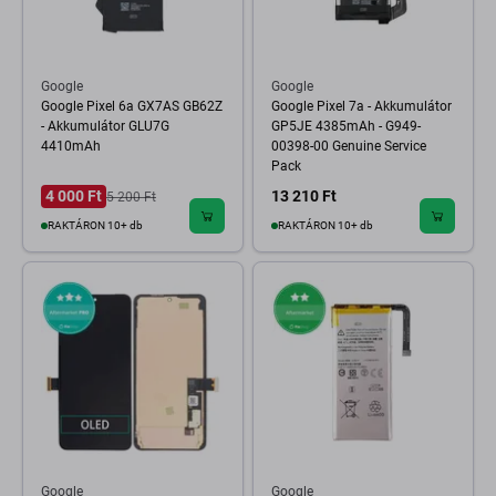
Google
Google
Google Pixel 6a GX7AS GB62Z
Google Pixel 7a - Akkumulátor
- Akkumulátor GLU7G
GP5JE 4385mAh - G949-
4410mAh
00398-00 Genuine Service
Pack
4 000 Ft
13 210 Ft
5 200 Ft
RAKTÁRON 10+ db
RAKTÁRON 10+ db
Google
Google