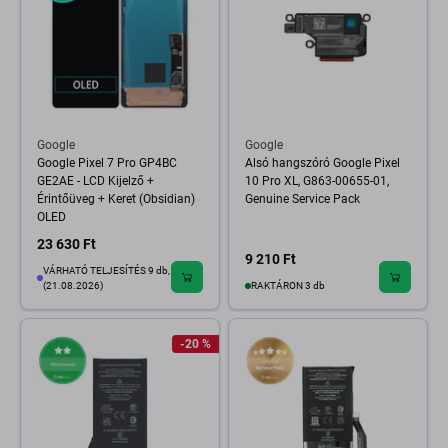
Google
Google
Google Pixel 7 Pro GP4BC
Alsó hangszóró Google Pixel
GE2AE - LCD Kijelző +
10 Pro XL, G863-00655-01,
Érintőüveg + Keret (Obsidian)
Genuine Service Pack
OLED
23 630 Ft
9 210 Ft
VÁRHATÓ TELJESÍTÉS 9 db,
(21.08.2026)
RAKTÁRON 3 db
-20 %