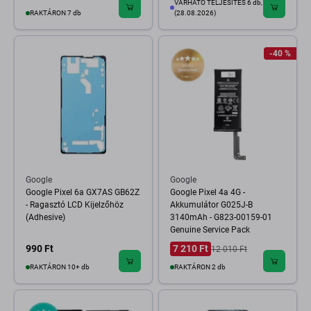
VÁRHATÓ TELJESÍTÉS 6 db,
RAKTÁRON 7 db
(28.08.2026)
-40 %
Google
Google
Google Pixel 6a GX7AS GB62Z
Google Pixel 4a 4G -
- Ragasztó LCD Kijelzőhöz
Akkumulátor G025J-B
(Adhesive)
3140mAh - G823-00159-01
Genuine Service Pack
990 Ft
7 210 Ft
12 010 Ft
RAKTÁRON 10+ db
RAKTÁRON 2 db