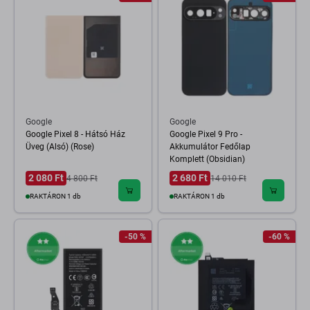
Google
Google
Google Pixel 8 - Hátsó Ház
Google Pixel 9 Pro -
Üveg (Alsó) (Rose)
Akkumulátor Fedőlap
Komplett (Obsidian)
2 080 Ft
2 680 Ft
4 800 Ft
14 010 Ft
RAKTÁRON 1 db
RAKTÁRON 1 db
-50 %
-60 %