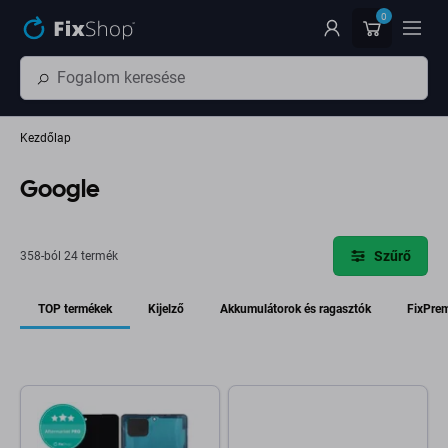
Ugrás az oldal fő részéhez
0
Kezdőlap
Google
Szűrő
358-ból 24 termék
TOP termékek
Kijelző
Akkumulátorok és ragasztók
FixPre