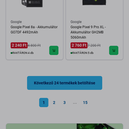
Google
Google
Google Pixel 8a - Akkumulátor
Google Pixel 9 Pro XL -
GO7DF 4492mAh
Akkumulátor GH2MB
5060mAh
2 240 Ft
2 760 Ft
4 800 Ft
7 200 Ft
RAKTÁRON 4 db
RAKTÁRON 5 db
Következő 24 termékek betöltése
1
2
3
15
⋯