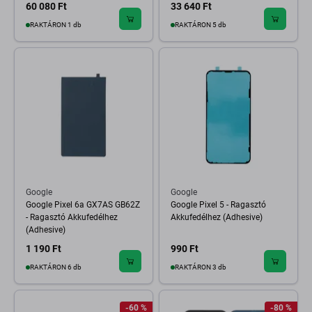
60 080 Ft
33 640 Ft
RAKTÁRON 1 db
RAKTÁRON 5 db
Google
Google
Google Pixel 6a GX7AS GB62Z
Google Pixel 5 - Ragasztó
- Ragasztó Akkufedélhez
Akkufedélhez (Adhesive)
(Adhesive)
1 190 Ft
990 Ft
RAKTÁRON 6 db
RAKTÁRON 3 db
-60 %
-80 %