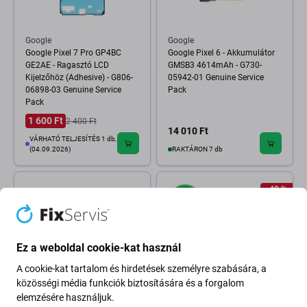
Google
Google
Google Pixel 7 Pro GP4BC
Google Pixel 6 - Akkumulátor
GE2AE - Ragasztó LCD
GMSB3 4614mAh - G730-
Kijelzőhöz (Adhesive) - G806-
05942-01 Genuine Service
06898-03 Genuine Service
Pack
Pack
1 600 Ft
2 400 Ft
14 010 Ft
VÁRHATÓ TELJESÍTÉS 1 db,
(04.09.2026)
RAKTÁRON 7 db
-40 %
Ez a weboldal cookie-kat használ
A cookie-kat tartalom és hirdetések személyre szabására, a
közösségi média funkciók biztosítására és a forgalom
elemzésére használjuk.