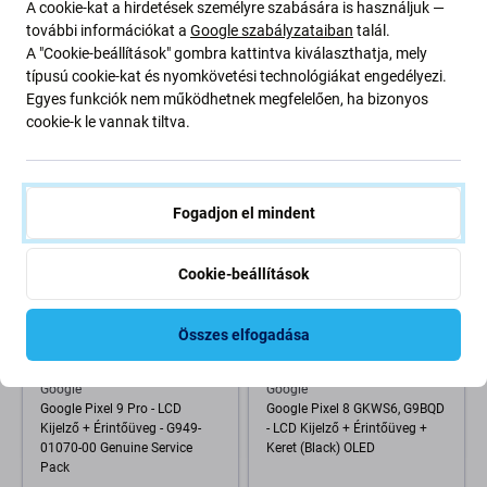
A cookie-kat a hirdetések személyre szabására is használjuk —
Google
Google
további információkat a
Google szabályzataiban
talál.
Google Pixel 5 - SIM Adapter
Google Pixel 8 - Akkumulátor
(Just Black) - G852-01036-01
GS35E 4575mAh
A "Cookie-beállítások" gombra kattintva kiválaszthatja, mely
Genuine Service Pack
típusú cookie-kat és nyomkövetési technológiákat engedélyezi.
Egyes funkciók nem működhetnek megfelelően, ha bizonyos
2 800 Ft
2 160 Ft
3 600 Ft
cookie-k le vannak tiltva.
RENDELÉSRE
RAKTÁRON 10+ db
Fogadjon el mindent
Cookie-beállítások
Összes elfogadása
Google
Google
Google Pixel 9 Pro - LCD
Google Pixel 8 GKWS6, G9BQD
Kijelző + Érintőüveg - G949-
- LCD Kijelző + Érintőüveg +
01070-00 Genuine Service
Keret (Black) OLED
Pack