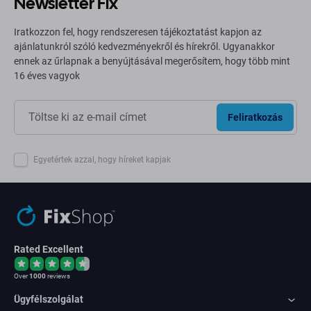
Newsletter Fix
Iratkozzon fel, hogy rendszeresen tájékoztatást kapjon az
ajánlatunkról szóló kedvezményekről és hírekről. Ugyanakkor
ennek az űrlapnak a benyújtásával megerősítem, hogy több mint
16 éves vagyok
Feliratkozás
Egyetértek azzal, hogy híreket kapjak
Rated Excellent
Over
1000
reviews
Ügyfélszolgálat