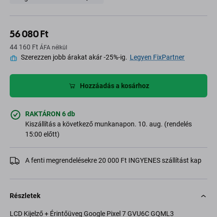
56 080 Ft
44 160 Ft
ÁFA nélkül
Szerezzen jobb árakat akár -25%-ig.
Legyen FixPartner
Hozzáadás a kosárhoz
RAKTÁRON 6 db
Kiszállítás a következő munkanapon. 10. aug. (rendelés
15:00 előtt)
A fenti megrendelésekre 20 000 Ft INGYENES szállítást kap
Részletek
LCD Kijelző + Érintőüveg Google Pixel 7 GVU6C GQML3