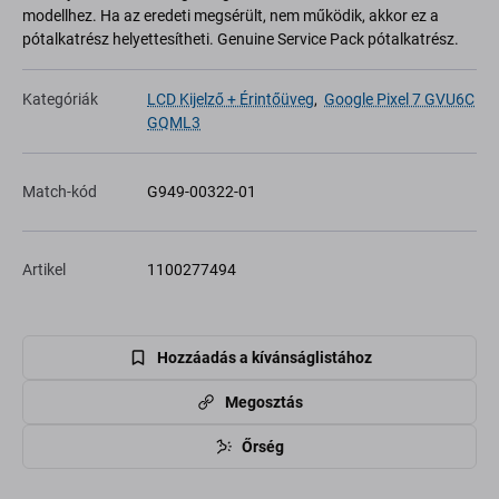
modellhez. Ha az eredeti megsérült, nem működik, akkor ez a
pótalkatrész helyettesítheti. Genuine Service Pack pótalkatrész.
Kategóriák
LCD Kijelző + Érintőüveg
,
Google Pixel 7 GVU6C
GQML3
Match-kód
G949-00322-01
Artikel
1100277494
Hozzáadás a kívánságlistához
Megosztás
Őrség