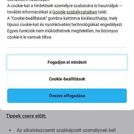
Ez a készlet tartalmazza:
A cookie-kat a hirdetések személyre szabására is használjuk —
további információkat a
Google szabályzataiban
talál.
A "Cookie-beállítások" gombra kattintva kiválaszthatja, mely
LCD kijelző
típusú cookie-kat és nyomkövetési technológiákat engedélyezi.
Érintőüveg
Egyes funkciók nem működhetnek megfelelően, ha bizonyos
cookie-k le vannak tiltva.
A pótalkatrészek minősége
Minőség: Eredeti szervizcsomag
– a kijelző eredeti
Fogadjon el mindent
alkatrész, azaz a készülék gyártója, Google szállítja. A
kijelző a piacon elérhető legmagasabb minőségű, és
Cookie-beállítások
100%-ban megegyezik a készülékben gyárilag található
kijelzővel. Ha többet szeretne megtudni a minőségről,
olvassa el blogbejegyzésünket, ahol részletesebben is
Összes elfogadása
foglalkozunk a minőséggel.
Tippek csere előtt:
Az alkatrészcserét szakképzett személynek kell