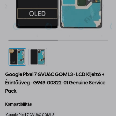
Google Pixel 7 GVU6C GQML3 - LCD Kijelző +
Érintőüveg - G949-00322-01 Genuine Service
Pack
Kompatibilitás
Google Pixel 7 GVU6C GQML3