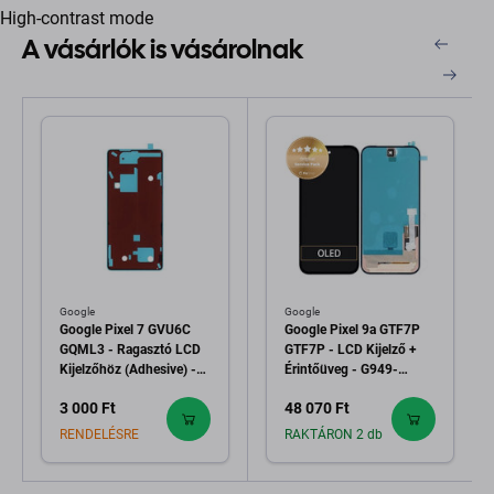
High-contrast mode
A vásárlók is vásárolnak
Google
Google
Google Pixel 7 GVU6C
Google Pixel 9a GTF7P
GQML3 - Ragasztó LCD
GTF7P - LCD Kijelző +
Kijelzőhöz (Adhesive) -
Érintőüveg - G949-
G806-06919-01 Genuine
01306-00 Genuine
3 000 Ft
48 070 Ft
Service Pack
Service Pack
RENDELÉSRE
RAKTÁRON 2 db