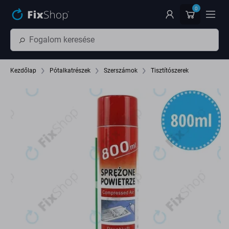
Ugrás az oldal fő részéhez
0
Kezdőlap
Pótalkatrészek
Szerszámok
Tisztítószerek