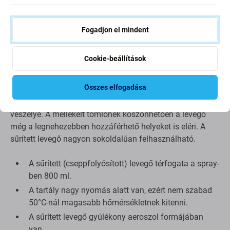
NYÁK-okról, optikai meghajtókról, nyomtatókról,
faxgépekről, laptopokról, kamerákról és objektívekről,
objektívekről és billentyűzetről való elfújására tervezték.
Fogadjon el mindent
Mivel ez a sűrített levegő nem tartalmaz levegő
páratartalmat, amely a levegő sűrítése során keletkezik,
Cookie-beállítások
ideális a BGA chipek alóli szennyeződések elfújására.
Összes elfogadása
Röviden, bárhová alkalmas, ahová normál tisztítás során
nem lehet eljutni, vagy ahol fennáll a mechanikai sérülés
veszélye. A mellékelt tömlőnek köszönhetően a levegő
még a legnehezebben hozzáférhető helyeket is eléri. A
sűrített levegő nagyon sokoldalúan felhasználható.
A sűrített (cseppfolyósított) levegő térfogata a spray-
ben 800 ml.
A tartály nagy nyomás alatt van, ezért nem szabad
50°C-nál magasabb hőmérsékletnek kitenni.
A sűrített levegő gyúlékony aeroszol formájában
van.