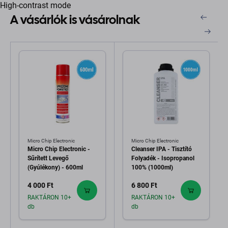
High-contrast mode
A vásárlók is vásárolnak
Micro Chip Electronic
Micro Chip Electronic
Micro Chip Electronic -
Cleanser IPA - Tisztító
Sűrített Levegő
Folyadék - Isopropanol
(Gyúlékony) - 600ml
100% (1000ml)
4 000 Ft
6 800 Ft
RAKTÁRON 10+
RAKTÁRON 10+
db
db