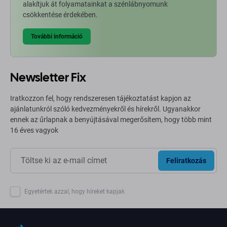
alakítjuk át folyamatainkat a szénlábnyomunk
csökkentése érdekében.
További információ
Newsletter Fix
Iratkozzon fel, hogy rendszeresen tájékoztatást kapjon az
ajánlatunkról szóló kedvezményekről és hírekről. Ugyanakkor
ennek az űrlapnak a benyújtásával megerősítem, hogy több mint
16 éves vagyok
Feliratkozás
Egyetértek azzal, hogy híreket kapjak