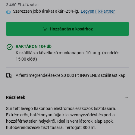
3 460 Ft
ÁFA nélkül
Szerezzen jobb árakat akár -25%-ig.
Legyen FixPartner
Hozzáadás a kosárhoz
RAKTÁRON 10+ db
Kiszállítás a következő munkanapon. 10. aug. (rendelés
15:00 előtt)
A fenti megrendelésekre 20 000 Ft INGYENES szállítást kap
Részletek
Sűrített levegő flakonban elektromos eszközök tisztítására.
Extrém erős, hatékonyan fújja ki a szennyeződést és port a
hozzáférhetetlen helyekről. Ideális ventilátorok, alaplapok,
hűtőberendezések tisztítására. Térfogat: 800 ml.