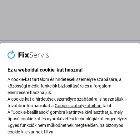
Leírás és specifikáció
Szállítás és visszaküldés
Vélemények (1)
Ez a weboldal cookie-kat használ
A cookie-kat tartalom és hirdetések személyre szabására, a
Micro Chip Electronic - Sűrített levegő
közösségi média funkciók biztosítására és a forgalom
elektronikai tisztításhoz - 800ml
elemzésére használjuk.
A cookie-kat a hirdetések személyre szabására is használjuk —
további információkat a
Google szabályzataiban
talál.
A sűrített levegő ideális tisztítószer elektronikai
A "Cookie-beállítások" gombra kattintva kiválaszthatja, mely
típusú cookie-kat és nyomkövetési technológiákat engedélyezi.
eszközökhöz, rendkívül erős, elsősorban a por és
Egyes funkciók nem működhetnek megfelelően, ha bizonyos
szennyeződések nehezen elérhető helyekről, például
cookie-k le vannak tiltva.
ventilátorokról, hűtőbordákról, alaplapokról és egyéb