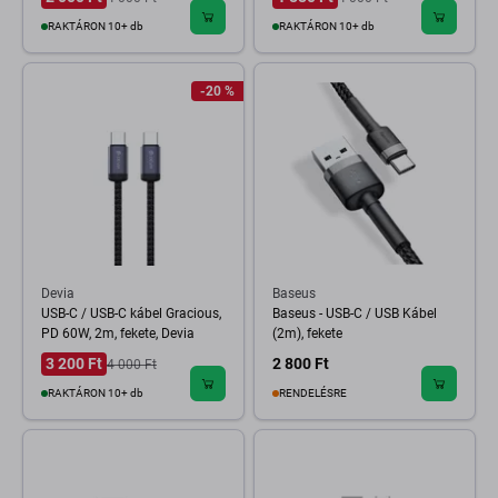
RAKTÁRON 10+ db
RAKTÁRON 10+ db
-20 %
Devia
Baseus
USB-C / USB-C kábel Gracious,
Baseus - USB-C / USB Kábel
PD 60W, 2m, fekete, Devia
(2m), fekete
3 200 Ft
2 800 Ft
4 000 Ft
RAKTÁRON 10+ db
RENDELÉSRE