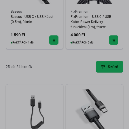
Baseus
FixPremium
Baseus - USB-C / USB Kábel
FixPremium - USB-C / USB
(0.5m), fekete
Kábel Power Delivery
funkcióval (1m), fekete
1 590 Ft
4 000 Ft
RAKTÁRON 1 db
RAKTÁRON 5 db
Szűrő
25-ból 24 termék