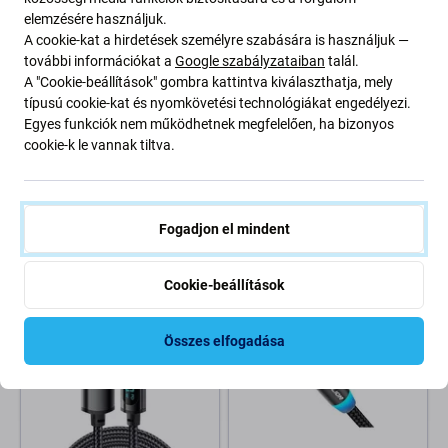
elemzésére használjuk.
A cookie-kat a hirdetések személyre szabására is használjuk —
további információkat a
Google szabályzataiban
talál.
A "Cookie-beállítások" gombra kattintva kiválaszthatja, mely
típusú cookie-kat és nyomkövetési technológiákat engedélyezi.
Egyes funkciók nem működhetnek megfelelően, ha bizonyos
cookie-k le vannak tiltva.
Devia
FixPremium
USB / USB-C kábel Smart, 2.1A,
USB-A / USB-C kábel, 6A, 1m,
1m, fehér, Devia
szürke
2 400 Ft
2 400 Ft
3 200 Ft
Fogadjon el mindent
RENDELÉSRE
RAKTÁRON 10+ db
Cookie-beállítások
Összes elfogadása