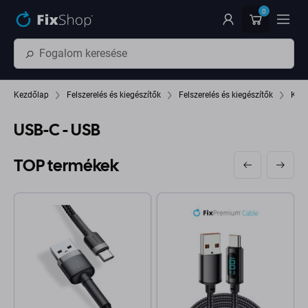
Ugrás az oldal fő részéhez
0
Kezdőlap
Felszerelés és kiegészítők
Felszerelés és kiegészítők
Kábe
USB-C - USB
TOP termékek