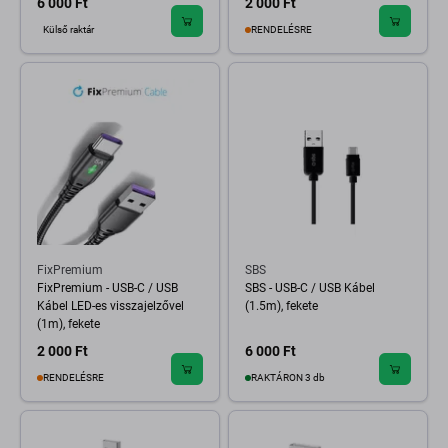
6 000 Ft
2 000 Ft
Külső raktár
RENDELÉSRE
FixPremium
SBS
FixPremium - USB-C / USB
SBS - USB-C / USB Kábel
Kábel LED-es visszajelzővel
(1.5m), fekete
(1m), fekete
2 000 Ft
6 000 Ft
RENDELÉSRE
RAKTÁRON 3 db