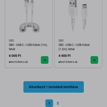
SBS
SBS
SBS - USB-C / USB Kábel (1m),
SBS - USB-C / USB Kábel
fehér
(1.5m), fehér
6 000 Ft
4 400 Ft
RAKTÁRON 3 db
RAKTÁRON 6 db
Következő 1 termékek betöltése
1
2