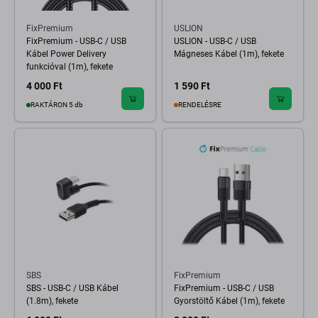
FixPremium
USLION
FixPremium - USB-C / USB
USLION - USB-C / USB
Kábel Power Delivery
Mágneses Kábel (1m), fekete
funkcióval (1m), fekete
4 000 Ft
1 590 Ft
RAKTÁRON 5 db
RENDELÉSRE
SBS
FixPremium
SBS - USB-C / USB Kábel
FixPremium - USB-C / USB
(1.8m), fekete
Gyorstöltő Kábel (1m), fekete