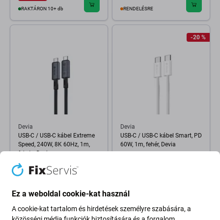
RAKTÁRON 10+ db
RENDELÉSRE
-20 %
Devia
Devia
USB-C / USB-C kábel Extreme
USB-C / USB-C kábel Smart, PD
Speed, 240W, 8K 60Hz, 1m,
60W, 1m, fehér, Devia
fekete, Devia
5 600 Ft
3 600 Ft
4 400 Ft
RAKTÁRON 9 db
RAKTÁRON 10+ db
Ez a weboldal cookie-kat használ
-30 %
A cookie-kat tartalom és hirdetések személyre szabására, a
közösségi média funkciók biztosítására és a forgalom