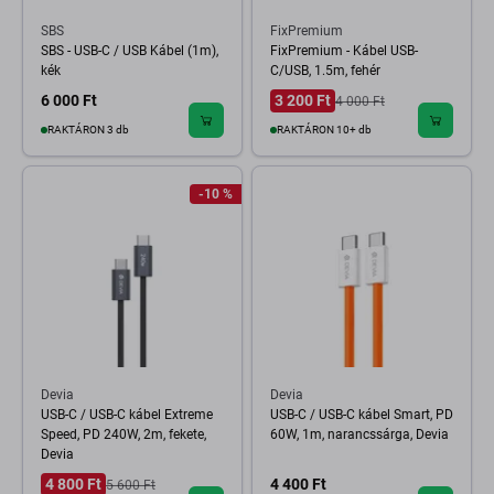
SBS
FixPremium
SBS - USB-C / USB Kábel (1m),
FixPremium - Kábel USB-
kék
C/USB, 1.5m, fehér
6 000 Ft
3 200 Ft
4 000 Ft
RAKTÁRON 3 db
RAKTÁRON 10+ db
-10 %
Devia
Devia
USB-C / USB-C kábel Extreme
USB-C / USB-C kábel Smart, PD
Speed, PD 240W, 2m, fekete,
60W, 1m, narancssárga, Devia
Devia
4 800 Ft
4 400 Ft
5 600 Ft