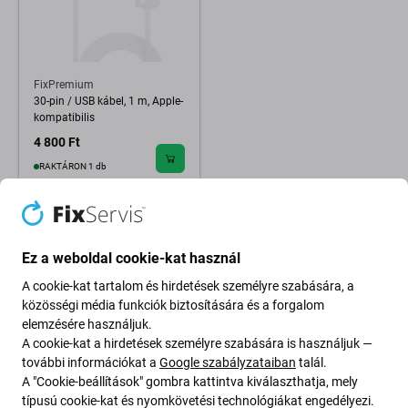
FixPremium
30-pin / USB kábel, 1 m, Apple-
kompatibilis
4 800 Ft
RAKTÁRON 1 db
Ez a weboldal cookie-kat használ
A cookie-kat tartalom és hirdetések személyre szabására, a
közösségi média funkciók biztosítására és a forgalom
elemzésére használjuk.
A cookie-kat a hirdetések személyre szabására is használjuk —
további információkat a
Google szabályzataiban
talál.
A "Cookie-beállítások" gombra kattintva kiválaszthatja, mely
típusú cookie-kat és nyomkövetési technológiákat engedélyezi.