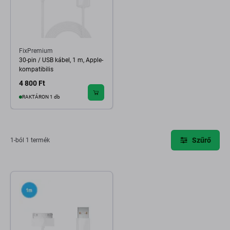
FixPremium
30-pin / USB kábel, 1 m, Apple-
kompatibilis
4 800 Ft
RAKTÁRON 1 db
Szűrő
1-ból 1 termék