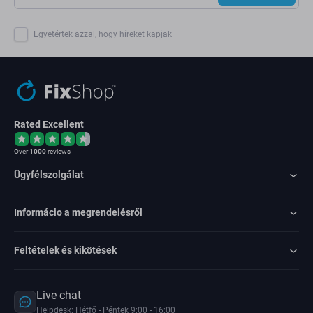
Egyetértek azzal, hogy híreket kapjak
Rated Excellent
Over
1000
reviews
Ügyfélszolgálat
Informácio a megrendelésről
Feltételek és kikötések
Live chat
Helpdesk: Hétfő - Péntek 9:00 - 16:00