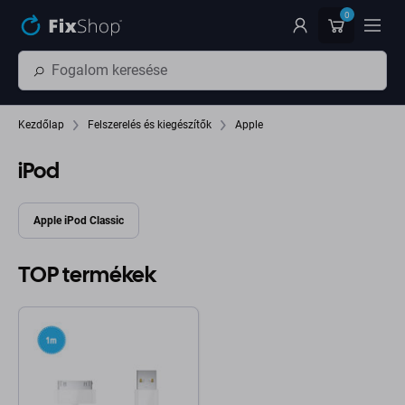
Ugrás az oldal fő részéhez
0
Kezdőlap
Felszerelés és kiegészítők
Apple
iPod
Apple iPod Classic
TOP termékek