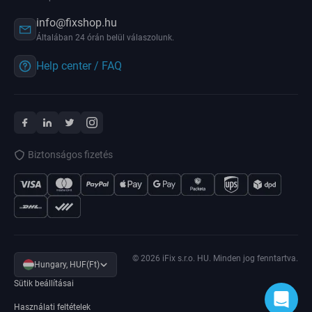
info@fixshop.hu
Általában 24 órán belül válaszolunk.
Help center / FAQ
Biztonságos fizetés
© 2026 iFix s.r.o. HU. Minden jog fenntartva.
Hungary, HUF(Ft)
Sütik beállításai
Használati feltételek