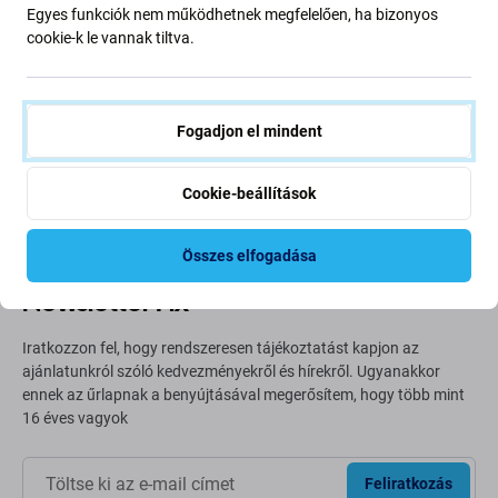
Egyes funkciók nem működhetnek megfelelően, ha bizonyos
cookie-k le vannak tiltva.
Going Green
Bolygónk védelme érdekében folyamatosan javítjuk szén-
dioxid-kibocsátásunkat. Olvasson többet arról, hogyan
Fogadjon el mindent
alakítjuk át folyamatainkat a szénlábnyomunk
csökkentése érdekében.
Cookie-beállítások
További információ
Összes elfogadása
Newsletter Fix
Iratkozzon fel, hogy rendszeresen tájékoztatást kapjon az
ajánlatunkról szóló kedvezményekről és hírekről. Ugyanakkor
ennek az űrlapnak a benyújtásával megerősítem, hogy több mint
16 éves vagyok
Feliratkozás