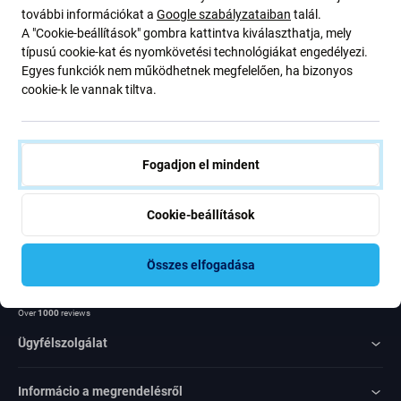
további információkat a
Google szabályzataiban
talál.
ajánlatunkról szóló kedvezményekről és hírekről. Ugyanakkor
A "Cookie-beállítások" gombra kattintva kiválaszthatja, mely
ennek az űrlapnak a benyújtásával megerősítem, hogy több mint
típusú cookie-kat és nyomkövetési technológiákat engedélyezi.
16 éves vagyok
Egyes funkciók nem működhetnek megfelelően, ha bizonyos
cookie-k le vannak tiltva.
Feliratkozás
Egyetértek azzal, hogy híreket kapjak
Fogadjon el mindent
Cookie-beállítások
Összes elfogadása
Rated Excellent
Over
1000
reviews
Ügyfélszolgálat
Informácio a megrendelésről