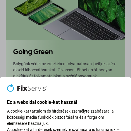
Going Green
Bolygónk védelme érdekében folyamatosan javítjuk szén-
dioxid-kibocsátásunkat. Olvasson többet arról, hogyan
alakítjuk át folyamatainkat a szénlábnyomunk
csökkentése érdekében.
További információ
Ez a weboldal cookie-kat használ
A cookie-kat tartalom és hirdetések személyre szabására, a
Newsletter Fix
közösségi média funkciók biztosítására és a forgalom
elemzésére használjuk.
A cookie-kat a hirdetések személyre szabására is használjuk —
Iratkozzon fel, hogy rendszeresen tájékoztatást kapjon az