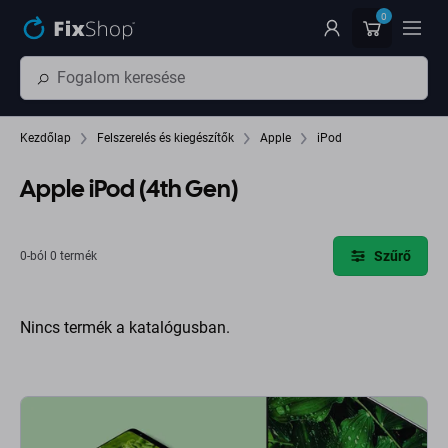
Ugrás az oldal fő részéhez
0
Kezdőlap
Felszerelés és kiegészítők
Apple
iPod
Apple iPod (4th Gen)
Szűrő
0-ból 0 termék
Nincs termék a katalógusban.