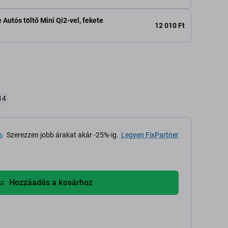
Autós töltő Mini Qi2-vel, fekete
12 010 Ft
14
Szerezzen jobb árakat akár -25%-ig.
Legyen FixPartner
Hozzáadás a kosárhoz