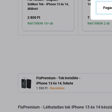
Szilikon Tok - iPhone 13 és 14,
14/13, fekete
Fogad
átlátszó
2 800 Ft
7 200 Ft
RAKTÁRON 10+ db
RAKTÁRON 2 db
Hozzáadás a kosárhoz
Hozzáadás 
FixPremium - Tok Invisible -
iPhone 13 és 14, fekete
1 590 Ft
Rendelésre
FixPremium - Láthatatlan tok iPhone 13 és 14 készül