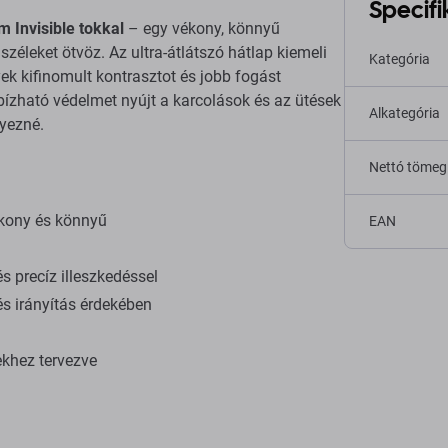
Specifi
 Invisible tokkal
– egy vékony, könnyű
zéleket ötvöz. Az ultra-átlátszó hátlap kiemeli
Kategória
ek kifinomult kontrasztot és jobb fogást
bízható védelmet nyújt a karcolások és az ütések
Alkategória
nyezné.
Nettó tömeg
ékony és könnyű
EAN
 precíz illeszkedéssel
és irányítás érdekében
khez tervezve