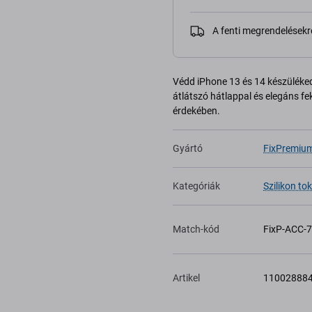
A fenti megrendelésekr
Védd iPhone 13 és 14 készüléked
átlátszó hátlappal és elegáns fe
érdekében.
Gyártó
FixPremiu
Kategóriák
Szilikon tok
Match-kód
FixP-ACC-
Artikel
11002888