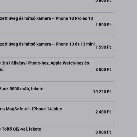
6 800 Ft
zett üveg és hátsó kamera - iPhone 13 Pro és 13
1 590 Ft
zett üveg és hátsó kamera - iPhone 13 és 13 mini
1 590 Ft
3in1 állvány iPhone-hoz, Apple Watch-hoz és
8 000 Ft
nű
ank 5000 mAh, fekete
19 220 Ft
r a MagSafe-el - iPhone 14, blue
2 400 Ft
Töltő Qi2-vel, fekete
8 000 Ft