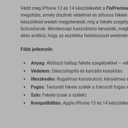
Védd meg iPhone 13 és 14 készülékedet a
FixPremium
megoldás, amely diszkrét védelmet és stílusos fekete s
készüléked eredeti megjelenését, míg a fekete szegély
biztosítanak. Mindennapi használatra tervezték, meg
ellen anélkül, hogy az esztétika feláldozását eredmé
Főbb jellemzők:
Anyag:
Átlátszó hátlap fekete szegélyekkel – v
Védelem:
Ütéscsillapító és karcálló kialakítás
Illeszkedés:
Rugalmas konstrukció, kényelmes és
Fogás:
Texturált fekete szélek a fokozott fogás 
Szín:
Fekete (csak a szélek)
Kompatibilitás:
Apple iPhone 13 és 14 készüléke