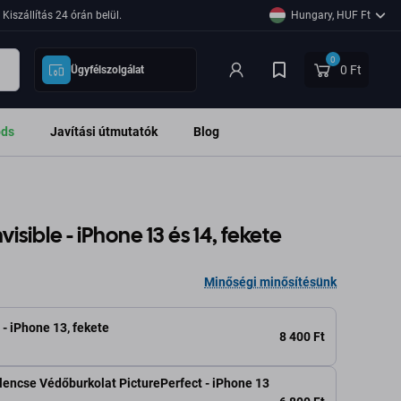
Kiszállítás 24 órán belül.
Hungary, HUF Ft
0
0 Ft
Ügyfélszolgálat
ods
Javítási útmutatók
Blog
isible - iPhone 13 és 14, fekete
Minőségi minősítésünk
 - iPhone 13, fekete
8 400 Ft
encse Védőburkolat PicturePerfect - iPhone 13