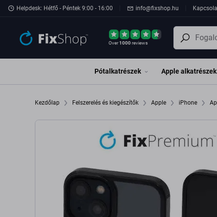
Ugrás az oldal fő részéhez
Helpdesk: Hétfő - Péntek 9:00 - 16:00
info@fixshop.hu
Kapcsola
Over
1000
reviews
Pótalkatrészek
Apple alkatrészek
Kezdőlap
Felszerelés és kiegészítők
Apple
iPhone
Ap