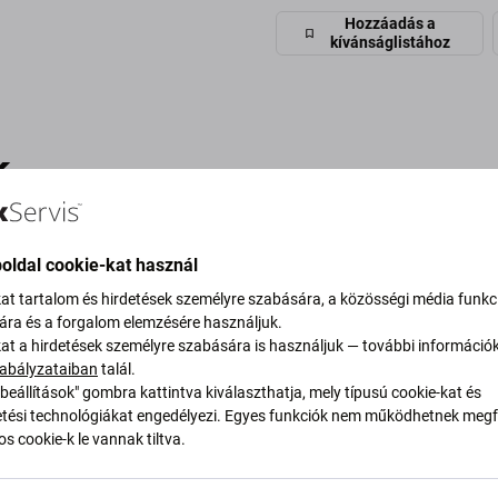
Hozzáadás a
kívánságlistához
k
oldal cookie-kat használ
kat tartalom és hirdetések személyre szabására, a közösségi média funkc
sára és a forgalom elemzésére használjuk.
kat a hirdetések személyre szabására is használjuk — további információ
abályzataiban
talál.
beállítások" gombra kattintva kiválaszthatja, mely típusú cookie-kat és
ési technológiákat engedélyezi. Egyes funkciók nem működhetnek megfe
s cookie-k le vannak tiltva.
Spigen
Spigen
 - iPhone
Spigen - Tok Liquid Air -
Spigen - Tok