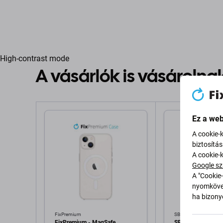
High-contrast mode
A vásárlók is vásárolna
Ez a web
A cookie-
biztosítá
A cookie-
Google sz
A "Cookie-
nyomkövet
ha bizonyo
FixPremium
SBS
FixPremium - MagSafe
SBS - Tok Instinct