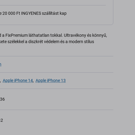
e 20 000 Ft INGYENES szállítást kap
 a FixPremium láthatatlan tokkal. Ultravékony és könnyű,
kete szélekkel a diszkrét védelem és a modern stílus
m
,
Apple iPhone 14
,
Apple iPhone 13
736
42