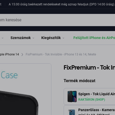
t
A 15:00 óráig beérkezett rendeléseket még aznap feladjuk (DPD 14:00 óráig). 
Szerszámok
Kiegészítők
Felújított iPhone és AirP
ple iPhone 14
FixPremium - Tok Invisible - iPhone 13 és 14, fekete
FixPremium - Tok Inv
Termék módozat
Spigen - Tok Liquid Air
RAKTÁRON (SHOP)
PanzerGlass - Kameral