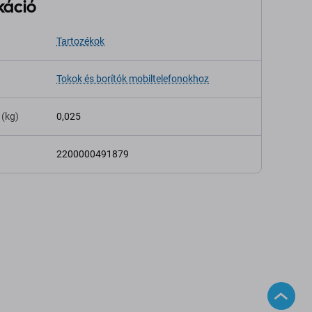
káció
Tartozékok
Tokok és borítók mobiltelefonokhoz
 (kg)
0,025
2200000491879