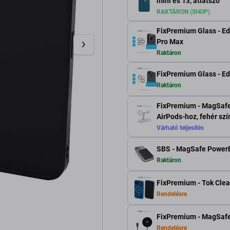
mini és 13, átlátszó
RAKTÁRON (SHOP)
FixPremium Glass - Ed
Pro Max
Raktáron
FixPremium Glass - Ed
Raktáron
FixPremium - MagSafe 
AirPods-hoz, fehér szí
Várható teljesítés
SBS - MagSafe PowerB
Raktáron
FixPremium - Tok Clea
Rendelésre
FixPremium - MagSafe 
Rendelésre