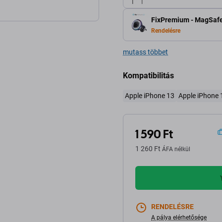
FixPremium - MagSafe 
Rendelésre
mutass többet
Kompatibilitás
Apple iPhone 13
Apple iPhone 
1 590 Ft
1 260 Ft
ÁFA nélkül
RENDELÉSRE
A pálya elérhetősége