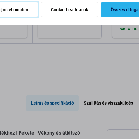
iPhone 14, fekete
iPhone 13, f
jon el mindent
Cookie-beállítások
Összes elfog
8 400 Ft
8 810 Ft
RAKTÁRON 
a kosárhoz
Hozzáadás a kosárhoz
Hozzáa
Leírás és specifikáció
Szállítás és visszaküldés
ékhez | Fekete | Vékony és átlátszó