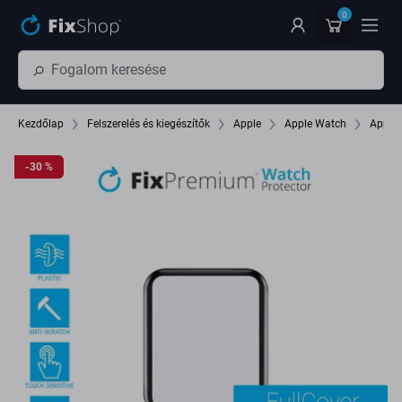
Ugrás az oldal fő részéhez
0
Kezdőlap
Felszerelés és kiegészítők
Apple
Apple Watch
Apple
-30 %
-30 %