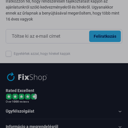
Iratkozzon fel, hogy rendszeresen tájékoztatást kapjon az
ajánlatunkról szóló kedvezményekről és hírekről. Ugyanakkor
ennek az űrlapnak a benyújtásával megerősítem, hogy több mint
16 éves vagyok
Feliratkozás
Egyetértek azzal, hogy híreket kapjak
Rated Excellent
Over
1000
reviews
Ügyfélszolgálat
Informácio a megrendelésről