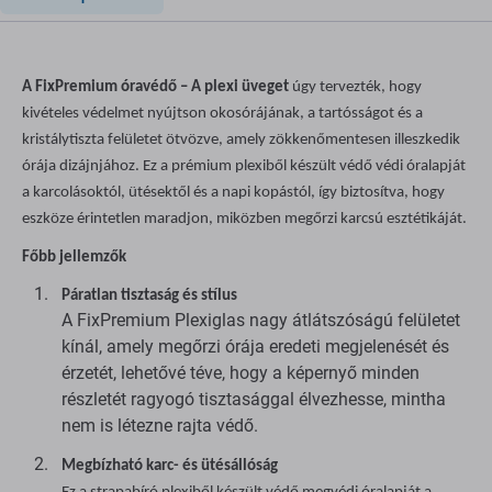
A FixPremium óravédő – A plexi üveget
úgy tervezték, hogy
kivételes védelmet nyújtson okosórájának, a tartósságot és a
kristálytiszta felületet ötvözve, amely zökkenőmentesen illeszkedik
órája dizájnjához. Ez a prémium plexiből készült védő védi óralapját
a karcolásoktól, ütésektől és a napi kopástól, így biztosítva, hogy
eszköze érintetlen maradjon, miközben megőrzi karcsú esztétikáját.
Főbb jellemzők
Páratlan tisztaság és stílus
A FixPremium Plexiglas nagy átlátszóságú felületet
kínál, amely megőrzi órája eredeti megjelenését és
érzetét, lehetővé téve, hogy a képernyő minden
részletét ragyogó tisztasággal élvezhesse, mintha
nem is létezne rajta védő.
Megbízható karc- és ütésállóság