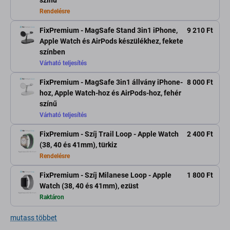
színű
Rendelésre
FixPremium - MagSafe Stand 3in1 iPhone,
9 210 Ft
Apple Watch és AirPods készülékhez, fekete
színben
Várható teljesítés
FixPremium - MagSafe 3in1 állvány iPhone-
8 000 Ft
hoz, Apple Watch-hoz és AirPods-hoz, fehér
színű
Várható teljesítés
FixPremium - Szíj Trail Loop - Apple Watch
2 400 Ft
(38, 40 és 41mm), türkiz
Rendelésre
FixPremium - Szíj Milanese Loop - Apple
1 800 Ft
Watch (38, 40 és 41mm), ezüst
Raktáron
mutass többet