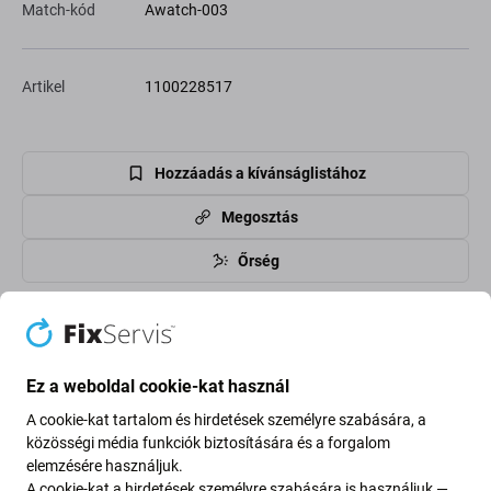
Match-kód
Awatch-003
Artikel
1100228517
Hozzáadás a kívánságlistához
Megosztás
Őrség
High-contrast mode
A vásárlók is vásárolnak
Ez a weboldal cookie-kat használ
A cookie-kat tartalom és hirdetések személyre szabására, a
közösségi média funkciók biztosítására és a forgalom
elemzésére használjuk.
A cookie-kat a hirdetések személyre szabására is használjuk —