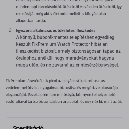
Ez a strapabíró plexiből készült védő megvédi óralapját a
mindennapi karcolásoktól, ütésektől és véletlen ütésektől, így
okosóráját még aktív életmód mellett is kifogástalan
állapotban tartja.
Egyszerű alkalmazás és tökéletes illeszkedés
A könnyű, buborékmentes telepítéshez egyedileg
készült FixPremium Watch Protector hibátlan
illeszkedést biztosít, amely biztonságosan tapad az
óralaphoz anélkül, hogy maradványokat hagyna
maga után, és ne zavarná az érintésérzékenységet.
FixPremium óravédő – A plexi az elegáns stílust robusztus
védelemmel ötvözi, nyugalmat biztosítva és megőrizve okosórája
eleganciáját. Ezzel a prémium minőségű, könnyen felhelyezhető
védőfóliával tartsa biztonságban óralapját, és úgy néz ki, mint az új.
Specifikáció