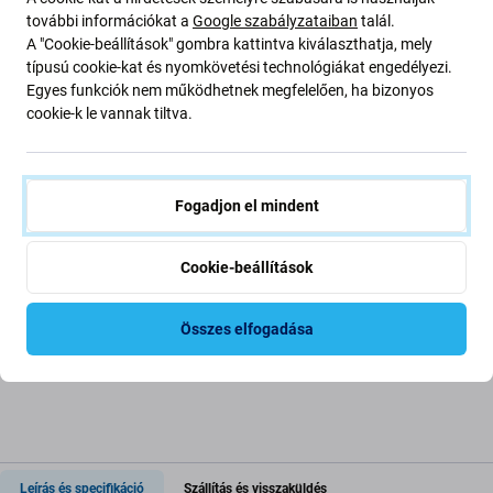
további információkat a
Google szabályzataiban
talál.
A "Cookie-beállítások" gombra kattintva kiválaszthatja, mely
típusú cookie-kat és nyomkövetési technológiákat engedélyezi.
Egyes funkciók nem működhetnek megfelelően, ha bizonyos
cookie-k le vannak tiltva.
PanzerGlass
FixPremium
PanzerGlass - Edzett
FixPremium Watch
üveg Full Body AB -
Protector - Plexiüveg -
Apple Watch 4, 5, 6, SE
Apple Watch 4, 5, 6, SE
Fogadjon el mindent
(1st gen) és SE (2nd gen)
(1st gen) és SE (2nd gen)
13 610 Ft
1 590 Ft
40mm, fekete
(44mm)
RAKTÁRON 1 db
RAKTÁRON 10+
Cookie-beállítások
db
Összes elfogadása
Leírás és specifikáció
Szállítás és visszaküldés