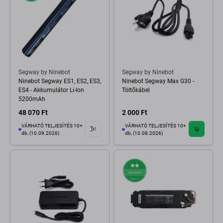
Segway by Ninebot
Segway by Ninebot
Ninebot Segway ES1, ES2, ES3,
Ninebot Segway Max G30 -
ES4 - Akkumulátor Li-Ion
Töltőkábel
5200mAh
48 070 Ft
2 000 Ft
VÁRHATÓ TELJESÍTÉS 10+
VÁRHATÓ TELJESÍTÉS 10+
db, (10.09.2026)
db, (10.08.2026)