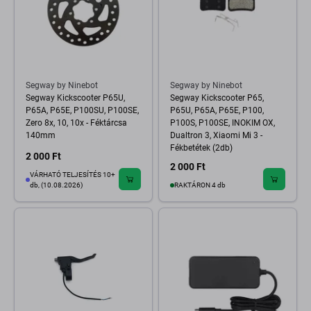
Segway by Ninebot
Segway by Ninebot
Segway Kickscooter P65U,
Segway Kickscooter P65,
P65A, P65E, P100SU, P100SE,
P65U, P65A, P65E, P100,
Zero 8x, 10, 10x - Féktárcsa
P100S, P100SE, INOKIM OX,
140mm
Dualtron 3, Xiaomi Mi 3 -
Fékbetétek (2db)
2 000 Ft
2 000 Ft
VÁRHATÓ TELJESÍTÉS 10+
db, (10.08.2026)
RAKTÁRON 4 db