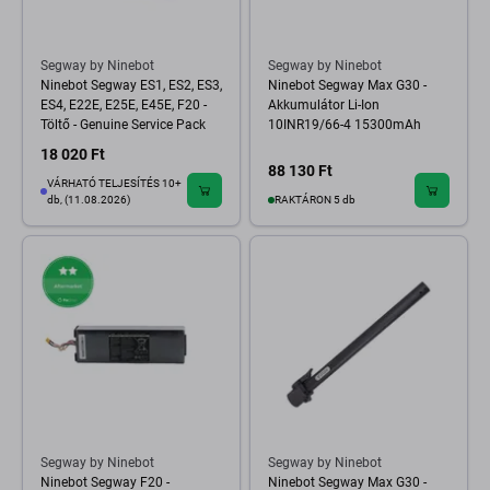
Segway by Ninebot
Segway by Ninebot
Ninebot Segway ES1, ES2, ES3,
Ninebot Segway Max G30 -
ES4, E22E, E25E, E45E, F20 -
Akkumulátor Li-Ion
Töltő - Genuine Service Pack
10INR19/66-4 15300mAh
18 020 Ft
88 130 Ft
VÁRHATÓ TELJESÍTÉS 10+
db, (11.08.2026)
RAKTÁRON 5 db
Segway by Ninebot
Segway by Ninebot
Ninebot Segway F20 -
Ninebot Segway Max G30 -