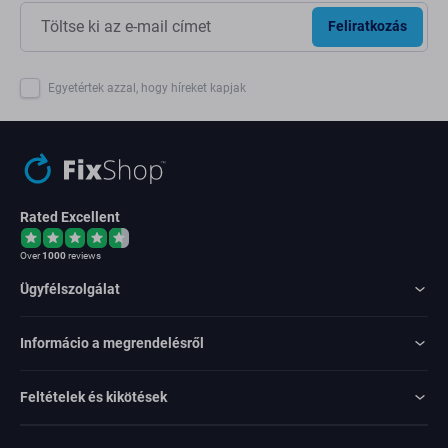
Feliratkozás
Egyetértek azzal, hogy híreket kapjak
Rated Excellent
Over
1000
reviews
Ügyfélszolgálat
Informácio a megrendelésről
Feltételek és kikötések