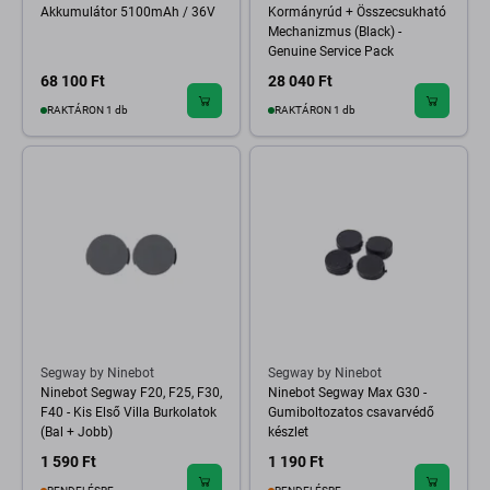
Akkumulátor 5100mAh / 36V
Kormányrúd + Összecsukható
Mechanizmus (Black) -
Genuine Service Pack
68 100 Ft
28 040 Ft
RAKTÁRON 1 db
RAKTÁRON 1 db
Segway by Ninebot
Segway by Ninebot
Ninebot Segway F20, F25, F30,
Ninebot Segway Max G30 -
F40 - Kis Első Villa Burkolatok
Gumiboltozatos csavarvédő
(Bal + Jobb)
készlet
1 590 Ft
1 190 Ft