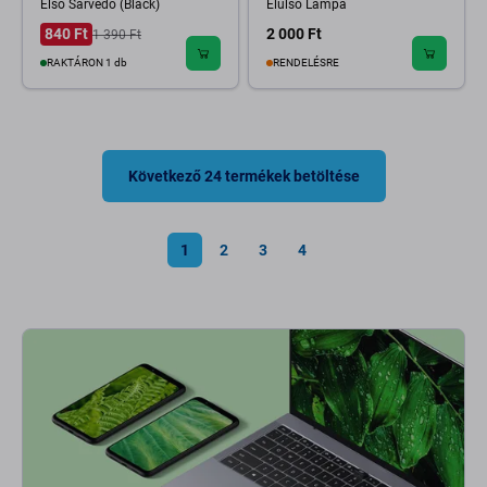
Első Sárvédő (Black)
Elülső Lámpa
840 Ft
2 000 Ft
1 390 Ft
RAKTÁRON 1 db
RENDELÉSRE
Következő 24 termékek betöltése
1
2
3
4