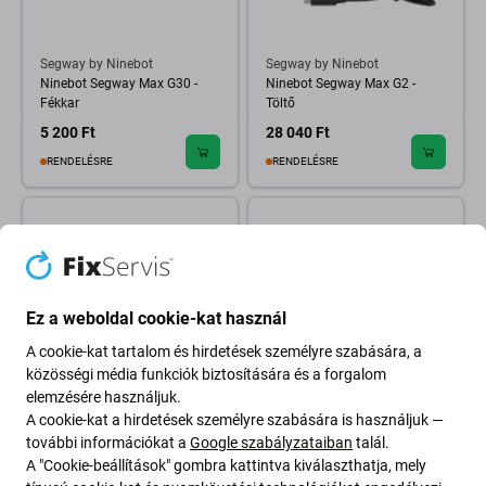
Segway by Ninebot
Segway by Ninebot
Ninebot Segway Max G30 -
Ninebot Segway Max G2 -
Fékkar
Töltő
5 200 Ft
28 040 Ft
RENDELÉSRE
RENDELÉSRE
Ez a weboldal cookie-kat használ
A cookie-kat tartalom és hirdetések személyre szabására, a
közösségi média funkciók biztosítására és a forgalom
elemzésére használjuk.
A cookie-kat a hirdetések személyre szabására is használjuk —
Segway by Ninebot
Segway by Ninebot
Ninebot Segway F2, F2 Pro -
Segway Kickscooter P65,
további információkat a
Google szabályzataiban
talál.
Töltő
P100S P100SE - NFC kártya
A "Cookie-beállítások" gombra kattintva kiválaszthatja, mely