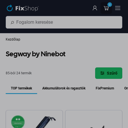
Ugrás az oldal fő részéhez
0
Kezdőlap
Segway by Ninebot
Szűrő
85-ból 24 termék
TOP termékek
Akkumulátorok és ragasztók
FixPremium
Or