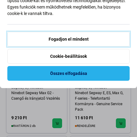
típusú cookie-kat és nyomkövetési technológiákat engedélyezi.
19 620 Ft
6 800 Ft
Egyes funkciók nem működhetnek megfelelően, ha bizonyos
VÁRHATÓ TELJESÍTÉS 3 db,
cookie-k le vannak tiltva.
(07.09.2026)
RENDELÉSRE
Fogadjon el mindent
Cookie-beállítások
Összes elfogadása
Segway by Ninebot
Segway by Ninebot
Ninebot Segway Max G2 -
Ninebot Segway E, ES, Max G,
Csengő és Irányjelző Vezérlés
F-series - Telefontartó
Kormányra - Genuine Service
Pack
9 210 Ft
11 610 Ft
RAKTÁRON 2 db
RENDELÉSRE