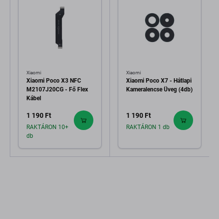
Xiaomi
Xiaomi
Xiaomi Poco X3 NFC
Xiaomi Poco X7 - Hátlapi
M2107J20CG - Fő Flex
Kameralencse Üveg (4db)
Kábel
1 190 Ft
1 190 Ft
RAKTÁRON 10+
RAKTÁRON 1 db
db