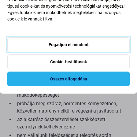
minimális eltéréseket mutathat a funkcionalitásban, a
típusú cookie-kat és nyomkövetési technológiákat engedélyezi.
minőségben vagy a megjelenésben. Ha többet szeretne
Egyes funkciók nem működhetnek megfelelően, ha bizonyos
megtudni a minőségről, olvassa el blogunkat, ahol
cookie-k le vannak tiltva.
részletesebben a minőségre összpontosítunk.
Összeszerelés és tippek:
Fogadjon el mindent
kínálatunkban megtalálható speciális szerszámok
Cookie-beállítások
szükségesek az össze- és szétszereléshez
összeszerelés közben ügyeljen a csatlakozók
törékeny részeire
Összes elfogadása
összeszerelés előtt tesztelje az alkatrész
működőképességét
próbálja meg száraz, pormentes környezetben,
közvetlen napfény nélkül elvégezni a javításokat
az alkatrész összeszerelését szakképzett
személynek kell elvégeznie
nem vállalunk felelősséget a telepítés során