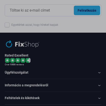
Feliratkozás
Egyetértek azzal, hogy híreket kapjak
Rated Excellent
Over
1000
reviews
Ügyfélszolgálat
Informácio a megrendelésről
Feltételek és kikötések