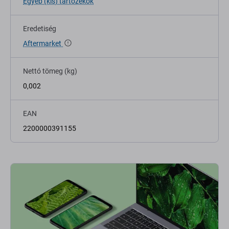
Egyéb (kis) tartozékok
Eredetiség
Aftermarket
Nettó tömeg (kg)
0,002
EAN
2200000391155