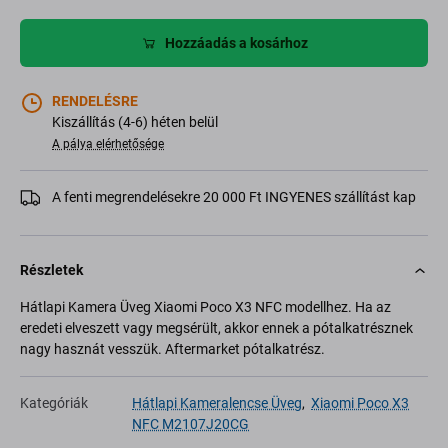
Hozzáadás a kosárhoz
RENDELÉSRE
Kiszállítás (4-6) héten belül
A pálya elérhetősége
A fenti megrendelésekre 20 000 Ft INGYENES szállítást kap
Részletek
Hátlapi Kamera Üveg Xiaomi Poco X3 NFC modellhez. Ha az
eredeti elveszett vagy megsérült, akkor ennek a pótalkatrésznek
nagy hasznát vesszük. Aftermarket pótalkatrész.
Kategóriák
Hátlapi Kameralencse Üveg
,
Xiaomi Poco X3
NFC M2107J20CG