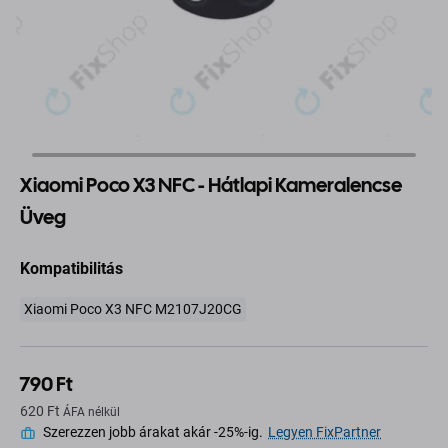
Xiaomi Poco X3 NFC - Hátlapi Kameralencse
Üveg
Kompatibilitás
Xiaomi Poco X3 NFC M2107J20CG
790 Ft
620 Ft
ÁFA nélkül
Szerezzen jobb árakat akár -25%-ig.
Legyen FixPartner