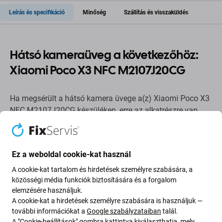
Leírás és specifikáció
Minőség
Szállítás és visszaküldés
Hátsó kameraüveg a következőhöz:
Xiaomi Poco X3 NFC M2107J20CG
Ha megsérült a hátsó kamera üvege a(z) Xiaomi Poco X3
NFC M2107J20CG készüléken, erre az alkatrészre van
szüksége, hogy eszköze újra és sérülésmentesen
működjön.
Ez a weboldal cookie-kat használ
Alkatrészek minősége
A cookie-kat tartalom és hirdetések személyre szabására, a
közösségi média funkciók biztosítására és a forgalom
Minőség: Utángyártott
- Az Aftermarket néven értékesített
elemzésére használjuk.
alkatrész ugyanazon szabványok, specifikációk és
A cookie-kat a hirdetések személyre szabására is használjuk —
anyagok szerint készül, mint az eredeti. Ez az eredeti
további információkat a
Google szabályzataiban
talál.
másolata, és az utángyártott alkatrész (ritka esetekben)
A "Cookie-beállítások" gombra kattintva kiválaszthatja, mely