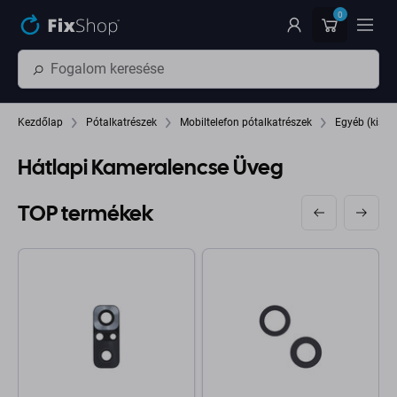
Ugrás az oldal fő részéhez
0
Kezdőlap
Pótalkatrészek
Mobiltelefon pótalkatrészek
Egyéb (kis) 
Hátlapi Kameralencse Üveg
TOP termékek