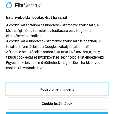
Apple
Apple
Apple iPhone 16 Pro - Hátlapi
Apple iPhone 15 Pro - Hátlapi
Kameralencse Üveg (3db)
Kameralencse Üveg (3db)
Ez a weboldal cookie-kat használ
1 190 Ft
1 390 Ft
A cookie-kat tartalom és hirdetések személyre szabására, a
RAKTÁRON 10+ db
RAKTÁRON 2 db
közösségi média funkciók biztosítására és a forgalom
elemzésére használjuk.
A cookie-kat a hirdetések személyre szabására is használjuk —
további információkat a
Google szabályzataiban
talál.
A "Cookie-beállítások" gombra kattintva kiválaszthatja, mely
típusú cookie-kat és nyomkövetési technológiákat engedélyezi.
Egyes funkciók nem működhetnek megfelelően, ha bizonyos
cookie-k le vannak tiltva.
Samsung
Apple
Fogadjon el mindent
Samsung Galaxy A54 5G
Apple iPhone 13, 13 Mini -
A546B - Hátlapi Kameralencse
Visszapillantó Üveg Kerettel
Üveg
(Midnight) - 2db
Cookie-beállítások
1 390 Ft
1 190 Ft