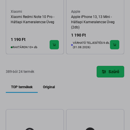
Xiaomi
Apple
Xiaomi Redmi Note 10 Pro -
Apple iPhone 13, 13 Mini -
Hátlapi Kameralencse Üveg
Hátlapi Kameralencse Üveg
(2db)
1 190 Ft
1 190 Ft
VÁRHATÓ TELJESÍTÉS 9 db,
RAKTÁRON 10+ db
(31.08.2026)
Szűrő
389-ból 24 termék
TOP termékek
Original