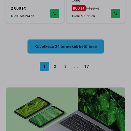
(3db)
2 000 Ft
800 Ft
1 190 Ft
RAKTÁRON 4 db
RAKTÁRON 1 db
Következő 24 termékek betöltése
1
2
3
17
⋯