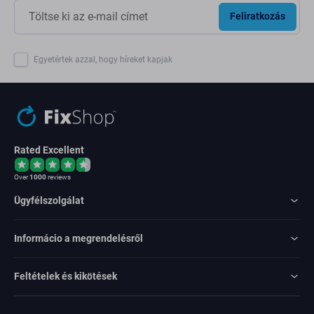
Feliratkozás
Egyetértek azzal, hogy híreket kapjak
Rated Excellent
Over
1000
reviews
Ügyfélszolgálat
Informácio a megrendelésről
Feltételek és kikötések