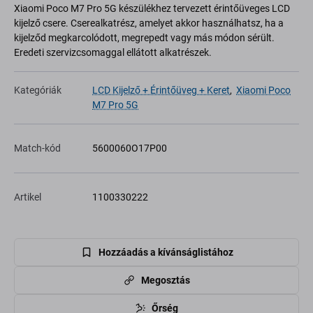
Xiaomi Poco M7 Pro 5G készülékhez tervezett érintőüveges LCD
kijelző csere. Cserealkatrész, amelyet akkor használhatsz, ha a
kijelződ megkarcolódott, megrepedt vagy más módon sérült.
Eredeti szervizcsomaggal ellátott alkatrészek.
Kategóriák
LCD Kijelző + Érintőüveg + Keret
,
Xiaomi Poco
M7 Pro 5G
Match-kód
5600060O17P00
Artikel
1100330222
Hozzáadás a kívánságlistához
Megosztás
Őrség