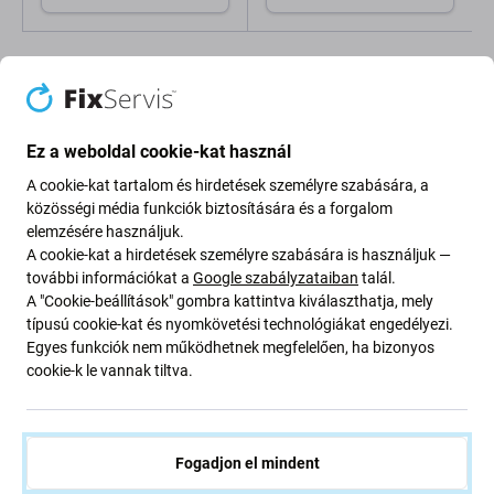
Ez a weboldal cookie-kat használ
A cookie-kat tartalom és hirdetések személyre szabására, a
Leírás és specifikáció
Minőség
Szállítás és visszaküldés
közösségi média funkciók biztosítására és a forgalom
elemzésére használjuk.
A cookie-kat a hirdetések személyre szabására is használjuk —
további információkat a
Google szabályzataiban
talál.
LCD kijelző + érintőüveg + keret a
A "Cookie-beállítások" gombra kattintva kiválaszthatja, mely
következőhöz: Xiaomi Poco M7 Pro 5G
típusú cookie-kat és nyomkövetési technológiákat engedélyezi.
Egyes funkciók nem működhetnek megfelelően, ha bizonyos
cookie-k le vannak tiltva.
Ha sérült az LCD kijelzője vagy az érintőüvege a Xiaomi
Poco M7 Pro 5G eszközén, akkor erre az alkatrészre van
szüksége ahhoz, hogy az eszköz ismét teljesen
Fogadjon el mindent
működőképes legyen.