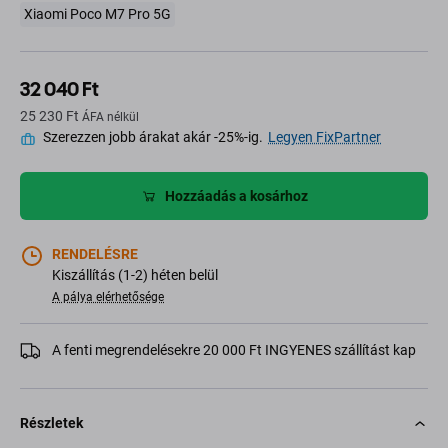
Xiaomi Poco M7 Pro 5G
32 040 Ft
25 230 Ft
ÁFA nélkül
Szerezzen jobb árakat akár -25%-ig.
Legyen FixPartner
Hozzáadás a kosárhoz
RENDELÉSRE
Kiszállítás (1-2) héten belül
A pálya elérhetősége
A fenti megrendelésekre 20 000 Ft INGYENES szállítást kap
Részletek