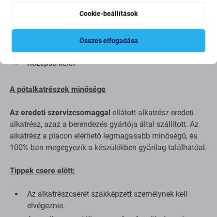
Ez a készlet tartalmazza:
Cookie-beállítások
LCD kijelző
Összes elfogadása
Érintőüveg
Középső keret
A pótalkatrészek minősége
Az eredeti szervizcsomaggal
ellátott alkatrész eredeti
alkatrész, azaz a berendezés gyártója által szállított. Az
alkatrész a piacon elérhető legmagasabb minőségű, és
100%-ban megegyezik a készülékben gyárilag találhatóal.
Tippek csere előtt:
Az alkatrészcserét szakképzett személynek kell
elvégeznie.