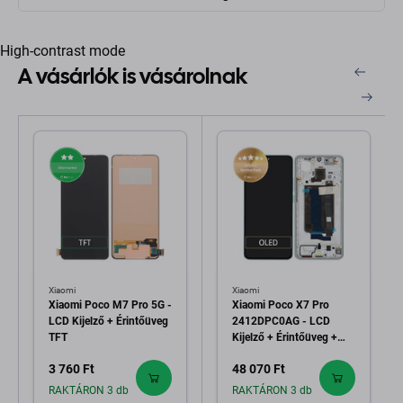
High-contrast mode
A vásárlók is vásárolnak
Xiaomi
Xiaomi
Xiaomi Poco M7 Pro 5G -
Xiaomi Poco X7 Pro
LCD Kijelző + Érintőüveg
2412DPC0AG - LCD
TFT
Kijelző + Érintőüveg +
Keret (Green) -
3 760 Ft
48 070 Ft
56000200O1000
Genuine Service Pack
RAKTÁRON 3 db
RAKTÁRON 3 db