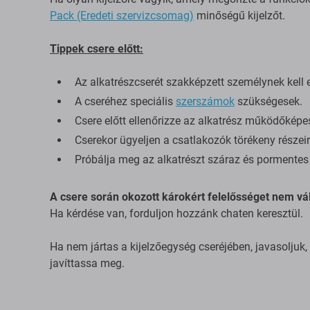
Pack (Eredeti szervizcsomag)
minőségű kijelzőt.
Tippek csere előtt:
Az alkatrészcserét szakképzett személynek kell 
A cseréhez speciális
szerszámok
szükségesek.
Csere előtt ellenőrizze az alkatrész működőképe
Cserekor ügyeljen a csatlakozók törékeny részeir
Próbálja meg az alkatrészt száraz és pormentes 
A csere során okozott károkért felelősséget nem vál
Ha kérdése van, forduljon hozzánk chaten keresztül.
Ha nem jártas a kijelzőegység cseréjében, javasoljuk
javíttassa meg.