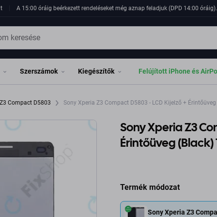
t
A 15:00 óráig beérkezett rendeléseket még aznap feladjuk (DPD 14:00 óráig). 
Szerszámok
Kiegészítők
Felújított iPhone és AirP
a Z3 Compact D5803
Sony Xperia Z3 Compact D5803 - LCD Kijelző + Érintőüveg 
Sony Xperia Z3 Com
Érintőüveg (Black)
Termék módozat
Sony Xperia Z3 Compac