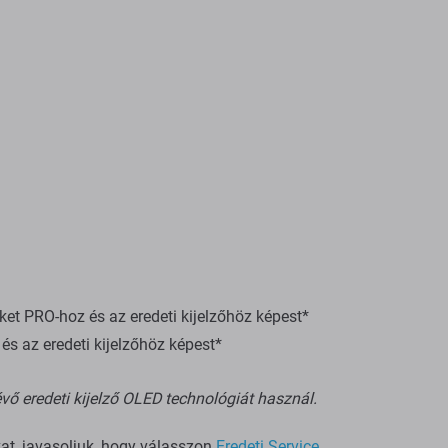
t PRO-hoz és az eredeti kijelzőhöz képest*
s az eredeti kijelzőhöz képest*
vő eredeti kijelző OLED technológiát használ.
kat, javasoljuk, hogy válasszon
Eredeti Service