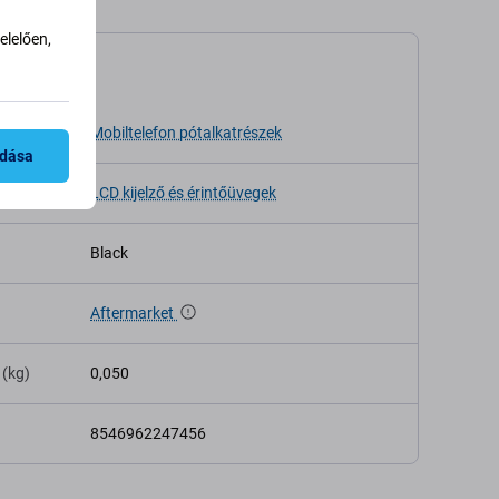
lelően,
káció
sa
Mobiltelefon pótalkatrészek
adása
LCD kijelző és érintőüvegek
Black
Aftermarket
 (kg)
0,050
8546962247456