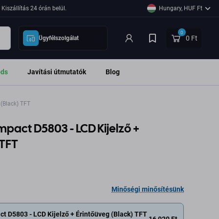
Kiszállítás 24 órán belül.
Hungary, HUF Ft
0
0 Ft
Ügyfélszolgálat
ods
Javítási útmutatók
Blog
(Black) TFT
pact D5803 - LCD Kijelző +
 TFT
Minőségi minősítésünk
t D5803 - LCD Kijelző + Érintőüveg (Black) TFT
16 020 Ft