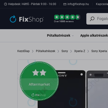
Ugrás az oldal fő részéhez
Helpdesk: Hétfő - Péntek 9:00 - 16:00
info@fixshop.hu
Kapcsola
Over
1000
reviews
Pótalkatrészek
Apple alkatrészek
Kezdőlap
Pótalkatrészek
Sony
Xperia Z
Sony Xperi