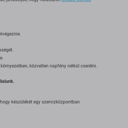
elvégeznie.
sségét.
e.
környezetben, közvetlen napfény nélkül cserélni.
lalunk.
, hogy készülékét egy szervizközpontban