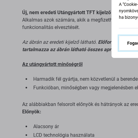
A "Cookie-
nyomkövet
Új, nem eredeti Utángyártott TFT kijelző érintőüvegg
ha bizonyo
Alkalmas azok számára, akik a megfizethető megoldás
funkcionalitás elvesztését.
Az ábrán az eredeti kijelző látható.
Előfordulhat, hog
Fogad
tartalmazza az ábrán látható összes apró alkatrészt
Az utángyártott minőségről
Harmadik fél gyártja, nem közvetlenül a berende
Funkcióban, minőségben vagy megjelenésben el
Az alábbiakban felsorolt ​​előnyök és hátrányok az ered
Előnyök:
Alacsony ár
LCD technológia használata