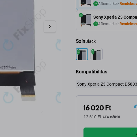
Aftermarket
Rendelésr
Sony Xperia Z3 Compac
Aftermarket
Rendelésr
Szín
Black
Kompatibilitás
Sony Xperia Z3 Compact D580
16 020 Ft
12 610 Ft
ÁFA nélkül