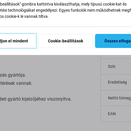
beállítások" gombra kattintva kiválaszthatja, mely típusú cookie-kat és
ési technológiákat engedélyezi. Egyes funkciók nem működhetnek megfe
el, keret nélkül.
s cookie-k le vannak tiltva.
Specifi
t részesítik előnyben, és hajlandók elfogadni a
Eszköz típu
y a nem eredeti utángyártott TFT-kijelző nem
jon el mindent
Cookie-beállítások
Összes elfog
.
Kategória
Szín
zés gyártója.
Eredetiség
térések vannak.
Nettó tömeg
eti gyártó kijelzőjéhez viszonyítva.
EAN