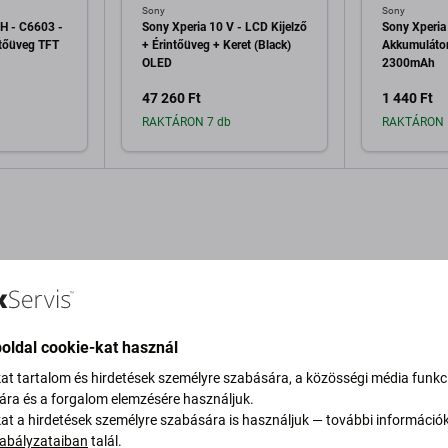
Sony
Sony
H - C6603 -
Sony Xperia 10 V - LCD Kijelző
Sony Xperia
ntőüveg TFT
+ Érintőüveg + Keret (Black)
Akkumuláto
OLED
2300mAh
47 260 Ft
1 440 Ft
RAKTÁRON 7 db
RAKTÁRON 
a kosárhoz
Hozzáadás a kosárhoz
Hozzáa
oldal cookie-kat használ
eírás és specifikáció
Minőség
Szállítás és visszaküldés
V
kat tartalom és hirdetések személyre szabására, a közösségi média funkc
sára és a forgalom elemzésére használjuk.
kat a hirdetések személyre szabására is használjuk — további információ
abályzataiban
talál.