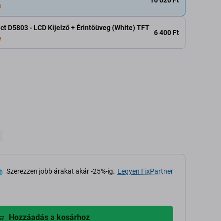
e
t D5803 - LCD Kijelző + Érintőüveg (White) TFT
6 400 Ft
e
3
Szerezzen jobb árakat akár -25%-ig.
Legyen FixPartner
Hozzáadás a kosárhoz