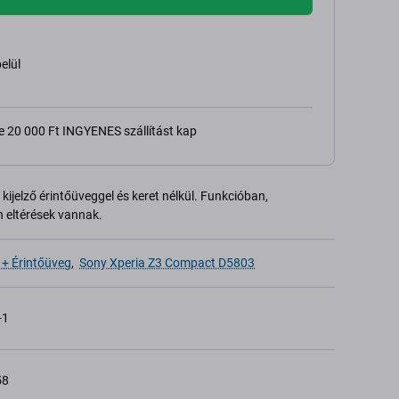
belül
e 20 000 Ft INGYENES szállítást kap
kijelző érintőüveggel és keret nélkül. Funkcióban,
 eltérések vannak.
 + Érintőüveg
,
Sony Xperia Z3 Compact D5803
-1
58