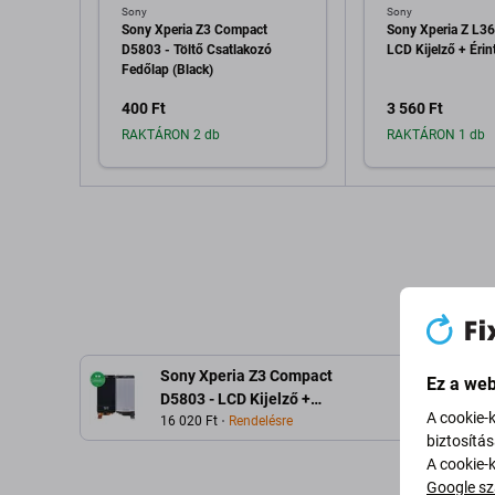
Sony
Sony
Sony Xperia Z3 Compact
Sony Xperia Z L36
D5803 - Töltő Csatlakozó
LCD Kijelző + Éri
Fedőlap (Black)
400 Ft
3 560 Ft
RAKTÁRON 2 db
RAKTÁRON 1 db
Hozzáadás a kosárhoz
Hozzáadás 
Sony Xperia Z3 Compact
Ez a web
L
D5803 - LCD Kijelző +
A cookie-
Érintőüveg (Black) TFT
16 020 Ft
Rendelésre
biztosítá
A cookie-
Google sz