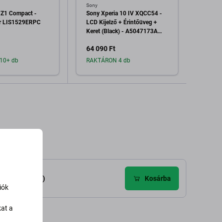
Sony
Sony
 Z1 Compact -
Sony Xperia 10 IV XQCC54 -
Sony X
r LIS1529ERPC
LCD Kijelző + Érintőüveg +
Kijelz
Keret (Black) - A5047173A
(Blac
Genuine Service Pack
Servic
64 090 Ft
60 08
10+ db
RAKTÁRON 4 db
Raktá
dás a kosárhoz
Hozzáadás a kosárhoz
H
élemények (2)
Kosárba
iók
kat a