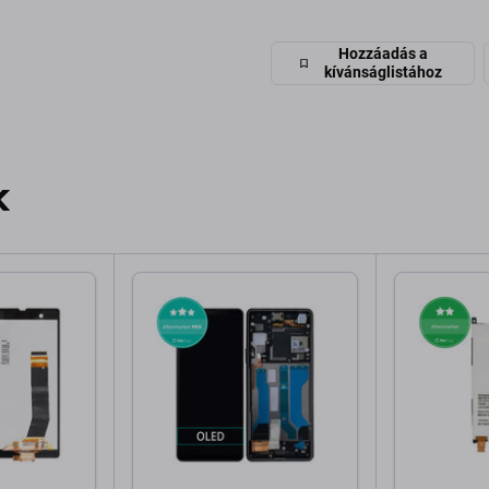
Hozzáadás a
kívánságlistához
k