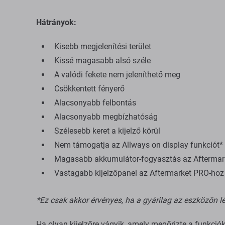
Hátrányok:
Kisebb megjelenítési terület
Kissé magasabb alsó széle
A valódi fekete nem jeleníthető meg
Csökkentett fényerő
Alacsonyabb felbontás
Alacsonyabb megbízhatóság
Szélesebb keret a kijelző körül
Nem támogatja az Allways on display funkciót*
Magasabb akkumulátor-fogyasztás az Aftermarke
Vastagabb kijelzőpanel az Aftermarket PRO-hoz é
*Ez csak akkor érvényes, ha a gyárilag az eszközön lé
Ha olyan kijelzőre vágyik, amely megőrizte a funkció