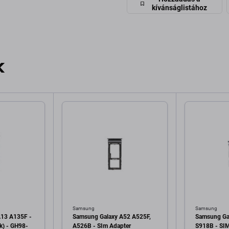
kívánságlistához
k
Samsung
Samsung
A13 A135F -
Samsung Galaxy A52 A525F,
Samsung Gal
k) - GH98-
A526B - SIm Adapter
S918B - SIM