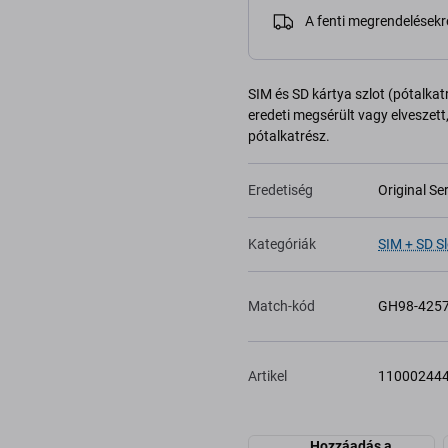
A fenti megrendelésekr
SIM és SD kártya szlot (pótalk
eredeti megsérült vagy elveszett
pótalkatrész.
Eredetiség
Original Se
Kategóriák
SIM + SD Sl
Match-kód
GH98-425
Artikel
11000244
Hozzáadás a