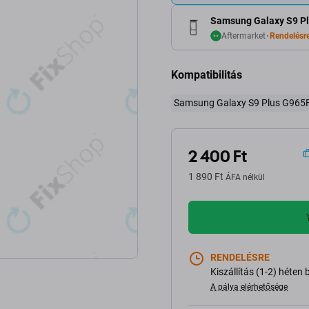
Samsung Galaxy S9 Plu
Aftermarket
Rendelésr
Kompatibilitás
Samsung Galaxy S9 Plus G965
2 400 Ft
1 890 Ft
ÁFA nélkül
RENDELÉSRE
Kiszállítás (1-2) héten 
A pálya elérhetősége