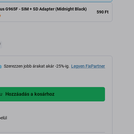
s G965F - SIM + SD Adapter (Midnight Black)
590 Ft
e
F
Szerezzen jobb árakat akár -25%-ig.
Legyen FixPartner
Hozzáadás a kosárhoz
belül