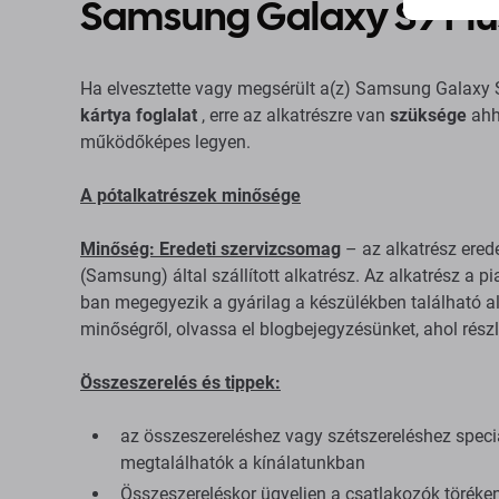
Samsung Galaxy S9 Plu
Ha elvesztette vagy megsérült a(z) Samsung Galaxy
kártya foglalat
, erre az alkatrészre van
szüksége
ahho
működőképes legyen.
A pótalkatrészek minősége
Minőség: Eredeti szervizcsomag
– az alkatrész erede
(Samsung) által szállított alkatrész. Az alkatrész a
ban megegyezik a gyárilag a készülékben található al
minőségről, olvassa el blogbejegyzésünket, ahol rész
Összeszerelés és tippek:
az összeszereléshez vagy szétszereléshez spec
megtalálhatók a kínálatunkban
Összeszereléskor ügyeljen a csatlakozók töréken