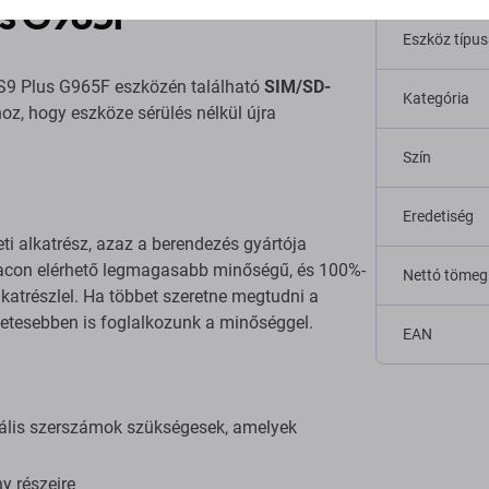
s G965F
Eszköz típu
 S9 Plus G965F eszközén található
SIM/SD-
Kategória
z, hogy eszköze sérülés nélkül újra
Szín
Eredetiség
ti alkatrész, azaz a berendezés gyártója
 piacon elérhető legmagasabb minőségű, és 100%-
Nettó tömeg
katrészlel. Ha többet szeretne megtudni a
letesebben is foglalkozunk a minőséggel.
EAN
iális szerszámok szükségesek, amelyek
y részeire