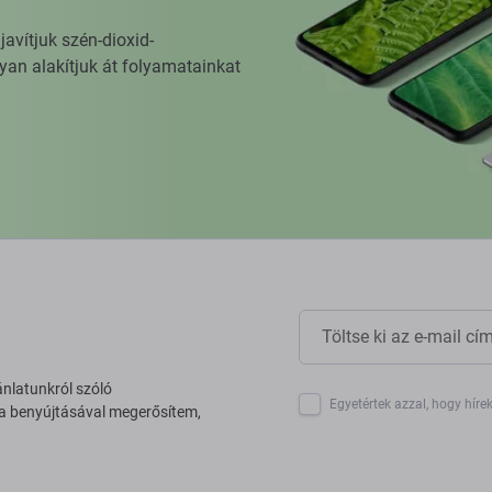
vítjuk szén-dioxid-
yan alakítjuk át folyamatainkat
ánlatunkról szóló
Egyetértek azzal, hogy híre
 a benyújtásával megerősítem,