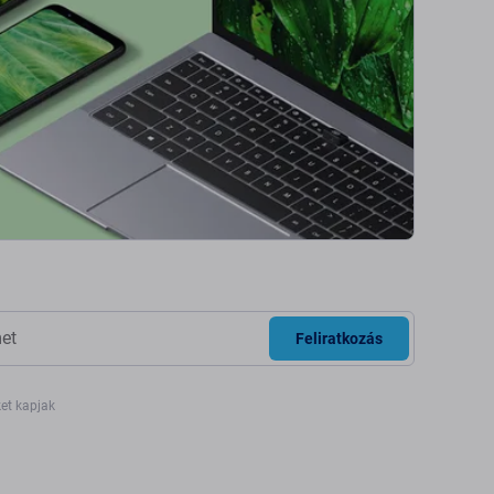
Feliratkozás
ket kapjak