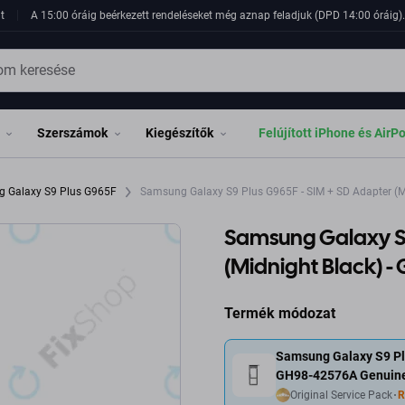
t
A 15:00 óráig beérkezett rendeléseket még aznap feladjuk (DPD 14:00 óráig). 
Szerszámok
Kiegészítők
Felújított iPhone és AirP
 Galaxy S9 Plus G965F
Samsung Galaxy S9 Plus G965F - SIM + SD Adapter (M
Samsung Galaxy S9
(Midnight Black) 
Termék módozat
Samsung Galaxy S9 Plu
GH98-42576A Genuine
Original Service Pack
R