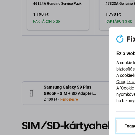
46124A Genuine Service Pack
47323A Genuine S
1 190 Ft
1 790 Ft
RAKTÁRON 5 db
RAKTÁRON 3 db
Hozzáadás a kosárhoz
Hozzáadás 
Ez a web
A cookie-
biztosítá
A cookie-
Google sz
Samsung Galaxy S9 Plus
A "Cookie-
G965F - SIM + SD Adapter
nyomkövet
(Midnight Black) - GH98-
2 400 Ft
Rendelésre
ha bizonyo
42576A Genuine Service
Pack
SIM/SD-kártyahely a k
Fogad