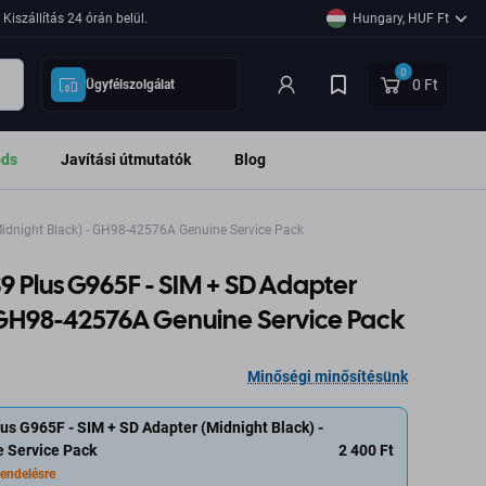
Kiszállítás 24 órán belül.
Hungary, HUF Ft
0
0 Ft
Ügyfélszolgálat
ods
Javítási útmutatók
Blog
idnight Black) - GH98-42576A Genuine Service Pack
 Plus G965F - SIM + SD Adapter
- GH98-42576A Genuine Service Pack
Minőségi minősítésünk
s G965F - SIM + SD Adapter (Midnight Black) -
2 400 Ft
 Service Pack
endelésre