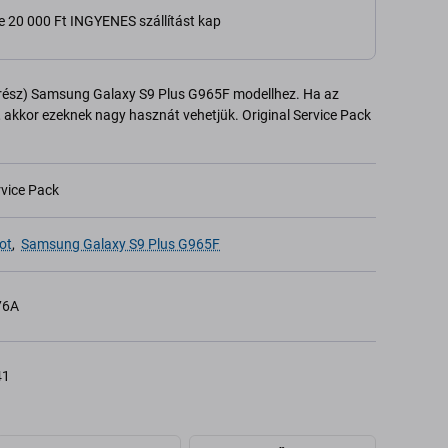
e 20 000 Ft INGYENES szállítást kap
atrész) Samsung Galaxy S9 Plus G965F modellhez. Ha az
, akkor ezeknek nagy hasznát vehetjük. Original Service Pack
rvice Pack
ot
,
Samsung Galaxy S9 Plus G965F
76A
41