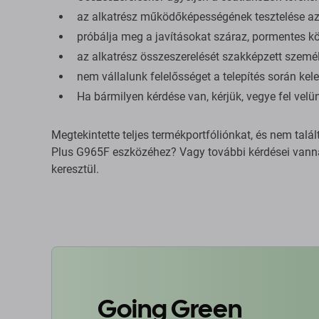
az alkatrész működőképességének tesztelése az 
próbálja meg a javításokat száraz, pormentes kö
az alkatrész összeszerelését szakképzett személ
nem vállalunk felelősséget a telepítés során kele
Ha bármilyen kérdése van, kérjük, vegye fel vel
Megtekintette teljes termékportfóliónkat, és nem tal
Plus G965F eszközéhez? Vagy további kérdései vanna
keresztül.
Going Green