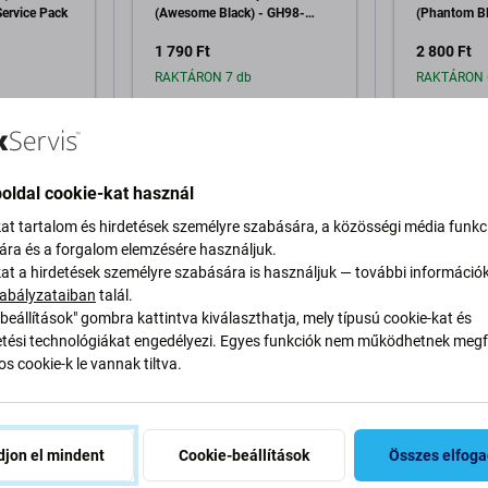
ervice Pack
(Awesome Black) - GH98-
(Phantom Bl
46290A Genuine Service Pack
48039A Genu
1 790 Ft
2 800 Ft
RAKTÁRON 7 db
RAKTÁRON 
a kosárhoz
Hozzáadás a kosárhoz
Hozzáa
oldal cookie-kat használ
kat tartalom és hirdetések személyre szabására, a közösségi média funkc
sára és a forgalom elemzésére használjuk.
kat a hirdetések személyre szabására is használjuk — további információ
abályzataiban
talál.
beállítások" gombra kattintva kiválaszthatja, mely típusú cookie-kat és
Leírás és specifikáció
Minőség
Szállítás és visszakü
ési technológiákat engedélyezi. Egyes funkciók nem működhetnek megfe
s cookie-k le vannak tiltva.
övetkezőhöz:
jon el mindent
Cookie-beállítások
Összes elfog
Specifi