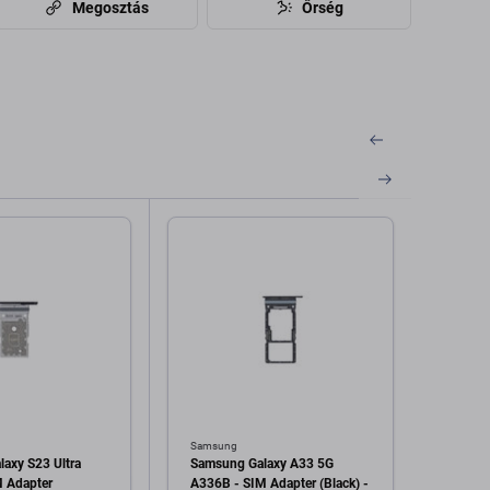
Megosztás
Őrség
Samsung
Samsu
axy S23 Ultra
Samsung Galaxy A33 5G
Samsu
 Adapter
A336B - SIM Adapter (Black) -
S21 P