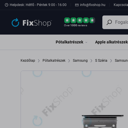
Ugrás az oldal fő részéhez
Helpdesk: Hétfő - Péntek 9:00 - 16:00
info@fixshop.hu
Kapcsola
Over
1000
reviews
Pótalkatrészek
Apple alkatrészek
Kezdőlap
Pótalkatrészek
Samsung
S Széria
Samsung