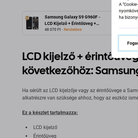
A "Cookie-
nyomkövet
Samsung Galaxy S9 G960F -
ha bizonyo
LCD Kijelző + Érintőüveg +
Keret (Midnight Black) -
48 070 Ft
Rendelésre
GH97-21696A, GH97-
21697A, GH97-21724A
Fogad
Genuine Service Pack
LCD kijelző + érintőüveg
következőhöz: Samsun
Ha sérült az LCD kijelzője vagy az érintőüvege a Sa
alkatrészre van szüksége ahhoz, hogy az eszköz ism
Ez a készlet tartalmazza:
LCD kijelző
Érintőüveg