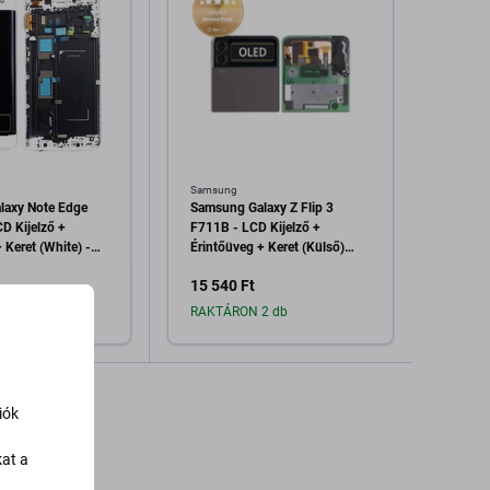
Samsung
Samsu
laxy Note Edge
Samsung Galaxy Z Flip 3
Samsu
D Kijelző +
F711B - LCD Kijelző +
F731B 
 Keret (White) -
Érintőüveg + Keret (Külső)
Érintő
B Genuine
(Phantom Black) - GH97-
GH97-
15 540 Ft
24 03
k
26773A Genuine Service Pack
Servic
1 db
RAKTÁRON 2 db
Raktá
dás a kosárhoz
Hozzáadás a kosárhoz
H
iók
kat a