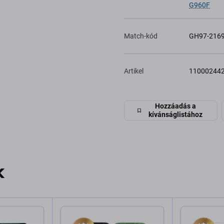
G960F
Match-kód
GH97-216
Artikel
11000244
Hozzáadás a
kívánságlistához
k