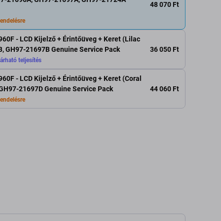
48 070 Ft
endelésre
0F - LCD Kijelző + Érintőüveg + Keret (Lilac
36 050 Ft
B, GH97-21697B Genuine Service Pack
árható teljesítés
0F - LCD Kijelző + Érintőüveg + Keret (Coral
44 060 Ft
 GH97-21697D Genuine Service Pack
endelésre