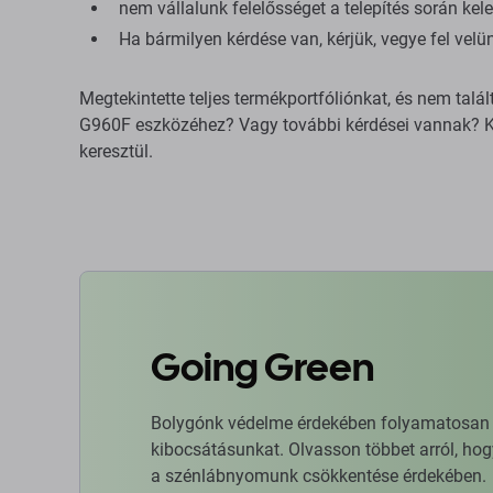
nem vállalunk felelősséget a telepítés során kele
Ha bármilyen kérdése van, kérjük, vegye fel vel
Megtekintette teljes termékportfóliónkat, és nem tal
G960F eszközéhez? Vagy további kérdései vannak? Ké
keresztül.
Going Green
Bolygónk védelme érdekében folyamatosan ja
kibocsátásunkat. Olvasson többet arról, hog
a szénlábnyomunk csökkentése érdekében.