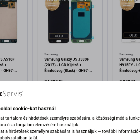
Samsung
Samsung
A5 A510F
Samsung Galaxy J5 J530F
Samsung Ga
ző +
(2017) - LCD Kijelző +
N915FY - LC
) - GH97-
Érintőüveg (Black) - GH97-
Érintőüveg +
ervice Pack
20738A, GH97-20880A
GH97-16636
24 030 Ft
9 050 Ft
Genuine Service Pack
Service Pac
RAKTÁRON 1 db
RAKTÁRON 
oldal cookie-kat használ
a kosárhoz
Hozzáadás a kosárhoz
Hozzáa
kat tartalom és hirdetések személyre szabására, a közösségi média funkc
sára és a forgalom elemzésére használjuk.
kat a hirdetések személyre szabására is használjuk — további információ
abályzataiban
talál.