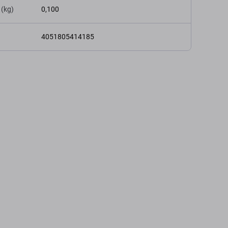
 (kg)
0,100
4051805414185