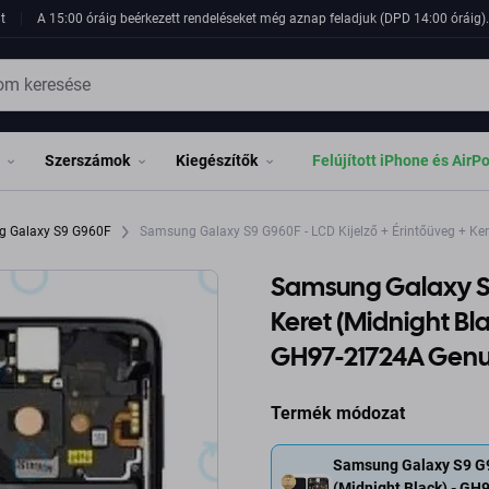
t
A 15:00 óráig beérkezett rendeléseket még aznap feladjuk (DPD 14:00 óráig). 
Szerszámok
Kiegészítők
Felújított iPhone és AirP
 Galaxy S9 G960F
Samsung Galaxy S9 G960F - LCD Kijelző + Érintőüveg + Ke
Samsung Galaxy S9 
Keret (Midnight Bl
GH97-21724A Genui
Termék módozat
Samsung Galaxy S9 G96
(Midnight Black) - G