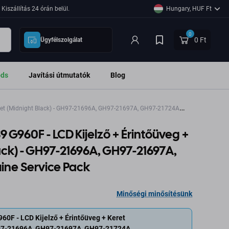
Kiszállítás 24 órán belül.
Hungary, HUF Ft
0
0 Ft
Ügyfélszolgálat
ods
Javítási útmutatók
Blog
ret (Midnight Black) - GH97-21696A, GH97-21697A, GH97-21724A
G960F - LCD Kijelző + Érintőüveg +
ack) - GH97-21696A, GH97-21697A,
ne Service Pack
Minőségi minősítésünk
0F - LCD Kijelző + Érintőüveg + Keret
H97-21696A, GH97-21697A, GH97-21724A