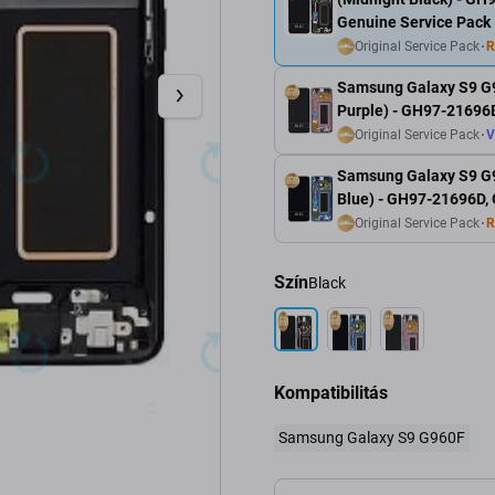
Genuine Service Pack
Original Service Pack
R
Samsung Galaxy S9 G96
Purple) - GH97-21696
Original Service Pack
V
Samsung Galaxy S9 G96
Blue) - GH97-21696D,
Original Service Pack
R
Szín
Black
Kompatibilitás
Samsung Galaxy S9 G960F