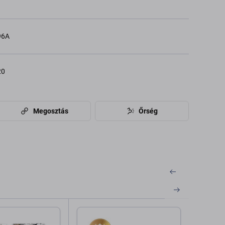
96A
20
Megosztás
Őrség