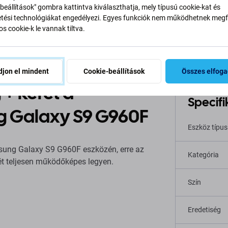
beállítások" gombra kattintva kiválaszthatja, mely típusú cookie-kat és
ési technológiákat engedélyezi. Egyes funkciók nem működhetnek megfe
s cookie-k le vannak tiltva.
Leírás és specifikáció
Minőség
Szállítás és visszakü
jon el mindent
Cookie-beállítások
Összes elfog
 + keret a
Specifi
g Galaxy S9 G960F
Eszköz típu
msung Galaxy S9 G960F eszközén, erre az
Kategória
ét teljesen működőképes legyen.
Szín
Eredetiség