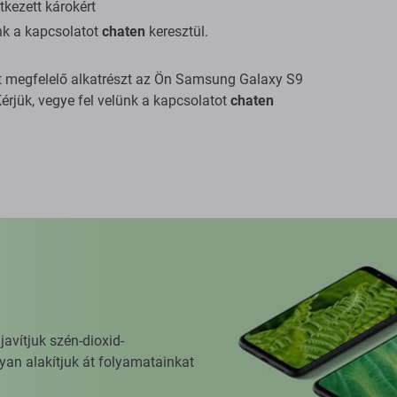
tkezett károkért
ünk a kapcsolatot
chaten
keresztül.
ált megfelelő alkatrészt az Ön Samsung Galaxy S9
rjük, vegye fel velünk a kapcsolatot
chaten
vítjuk szén-dioxid-
yan alakítjuk át folyamatainkat