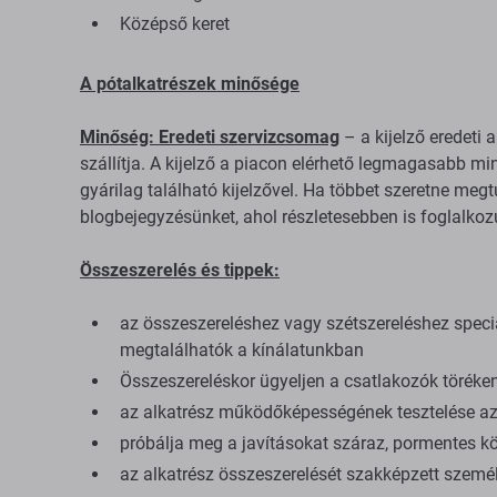
Középső keret
A pótalkatrészek minősége
Minőség: Eredeti szervizcsomag
– a kijelző eredeti 
szállítja. A kijelző a piacon elérhető legmagasabb 
gyárilag található kijelzővel. Ha többet szeretne meg
blogbejegyzésünket, ahol részletesebben is foglalko
Összeszerelés és tippek:
az összeszereléshez vagy szétszereléshez spec
megtalálhatók a kínálatunkban
Összeszereléskor ügyeljen a csatlakozók töréken
az alkatrész működőképességének tesztelése az 
próbálja meg a javításokat száraz, pormentes kö
az alkatrész összeszerelését szakképzett személ