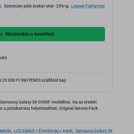
Szerezzen jobb árakat akár -25%-ig.
Legyen FixPartner
Hozzáadás a kosárhoz
belül
e 20 000 Ft INGYENES szállítást kap
et Samsung Galaxy S9 G960F modellhez. Ha az eredeti
 a pótalkatrész helyettesítheti. Original Service Pack
jelzők
,
LCD Kijelző + Érintőüveg + Keret
,
Samsung Galaxy S9