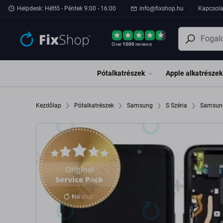
Ugrás az oldal fő részéhez
Helpdesk: Hétfő - Péntek 9:00 - 16:00
info@fixshop.hu
Kapcsola
Over
1000
reviews
Pótalkatrészek
Apple alkatrészek
Kezdőlap
Pótalkatrészek
Samsung
S Széria
Samsung
Genuine Service Pack