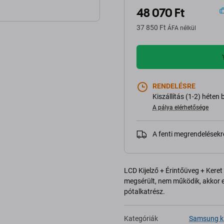
48 070 Ft
37 850 Ft
ÁFA nélkül
RENDELÉSRE
Kiszállítás (1-2) héten 
A pálya elérhetősége
A fenti megrendelésekr
LCD Kijelző + Érintőüveg + Ker
megsérült, nem működik, akkor ez
pótalkatrész.
Kategóriák
Samsung ki