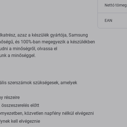
Nettó tömeg
EAN
alkatrész, azaz a készülék gyártója, Samsung
minőségű, és 100%-ban megegyezik a készülékben
tudni a minőségről, olvassa el
zunk a minőséggel.
iális szerszámok szükségesek, amelyek
y részeire
összeszerelés előtt
rnyezetben, közvetlen napfény nélkül elvégezni
ynek kell elvégeznie