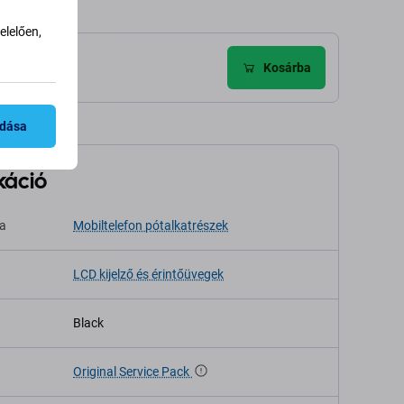
lelően,
ldés
Kosárba
adása
káció
sa
Mobiltelefon pótalkatrészek
LCD kijelző és érintőüvegek
Black
Original Service Pack