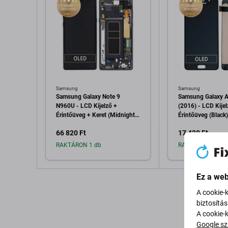
Samsung
Samsung
Samsung Galaxy Note 9
Samsung Galaxy 
N960U - LCD Kijelző +
(2016) - LCD Kijel
Érintőüveg + Keret (Midnight
Érintőüveg (Black
Black) - GH97-22269A, GH97-
18250B Genuine S
66 820 Ft
17 420 Ft
23737A, GH97-22270A
Genuine Service Pack
RAKTÁRON 1 db
RAKTÁRON 2 db
Ez a web
Hozzáadás a kosárhoz
Hozzáadás 
A cookie-
biztosítá
A cookie-
Google sz