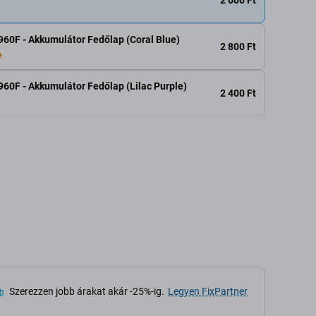
60F - Akkumulátor Fedőlap (Coral Blue)
2 800 Ft
e
0F - Akkumulátor Fedőlap (Lilac Purple)
2 400 Ft
Szerezzen jobb árakat akár -25%-ig.
Legyen FixPartner