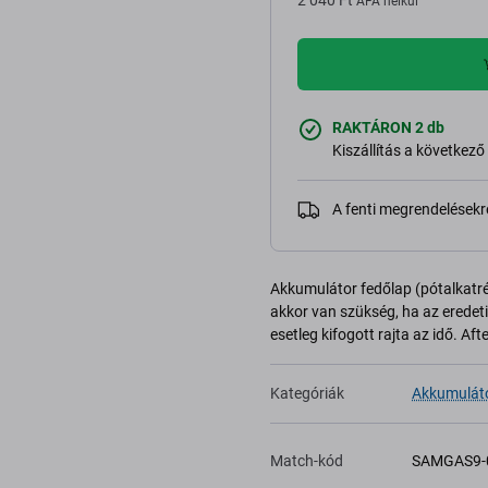
2 040 Ft
ÁFA nélkül
RAKTÁRON 2 db
Kiszállítás a következő
A fenti megrendelésekr
Akkumulátor fedőlap (pótalkatr
akkor van szükség, ha az eredet
esetleg kifogott rajta az idő. Af
Kategóriák
Akkumuláto
Match-kód
SAMGAS9-