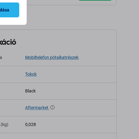
adása
káció
sa
Mobiltelefon pótalkatrészek
Tokok
Black
Aftermarket
 (kg)
0,028