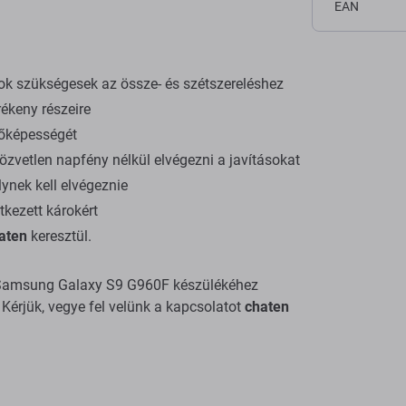
EAN
ok szükségesek az össze- és szétszereléshez
ékeny részeire
dőképességét
zvetlen napfény nélkül elvégezni a javításokat
ynek kell elvégeznie
tkezett károkért
aten
keresztül.
 a Samsung Galaxy S9 G960F készülékéhez
Kérjük, vegye fel velünk a kapcsolatot
chaten