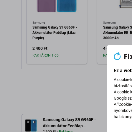
Samsung
Samsung
Samsung Galaxy S9 G960F -
Samsung Galaxy S
Akkumulátor Fedőlap (Lilac
Akkumulátor EB
Purple)
3000mAh
2 400 Ft
4 400 Ft
RAKTÁRON 1 db
RAKTÁRON 9 db
Ez a web
Hozzáadás a kosárhoz
Hozzáadás 
A cookie-
biztosítá
A cookie-
Google sz
A "Cookie-
nyomkövet
ha bizonyo
Samsung Galaxy S9 G960F -
L
Akkumulátor Fedőlap
2 600 Ft
Raktáron