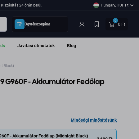
Kiszállítás 24 órán belül.
Hungary, HUF Ft
0
0 Ft
Ügyfélszolgálat
ods
Javítási útmutatók
Blog
t Black)
9 G960F - Akkumulátor Fedőlap
Minőségi minősítésünk
60F - Akkumulátor Fedőlap (Midnight Black)
2 600 Ft