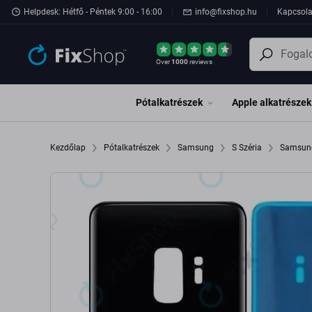
Ugrás az oldal fő részéhez
Helpdesk: Hétfő - Péntek 9:00 - 16:00
info@fixshop.hu
Kapcsola
Over
1000
reviews
Pótalkatrészek
Apple alkatrészek
Kezdőlap
Pótalkatrészek
Samsung
S Széria
Samsung