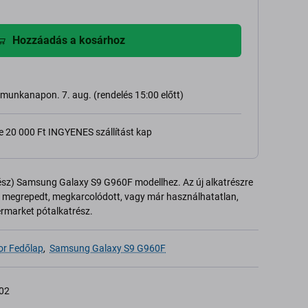
Hozzáadás a kosárhoz
 munkanapon. 7. aug. (rendelés 15:00 előtt)
e 20 000 Ft INGYENES szállítást kap
ész) Samsung Galaxy S9 G960F modellhez. Az új alkatrészre
i megrepedt, megkarcolódott, vagy már használhatatlan,
termarket pótalkatrész.
r Fedőlap
,
Samsung Galaxy S9 G960F
02