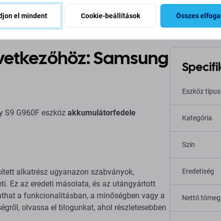
jon el mindent
Cookie-beállítások
Összes elfog
övetkezőhöz: Samsung
Specifi
Eszköz típu
axy S9 G960F eszköz
akkumulátorfedele
Kategória
Szín
sített alkatrész ugyanazon szabványok,
Eredetiség
ti. Ez az eredeti másolata, és az utángyártott
tathat a funkcionalitásban, a minőségben vagy a
Nettó tömeg
gről, olvassa el blogunkat, ahol részletesebben