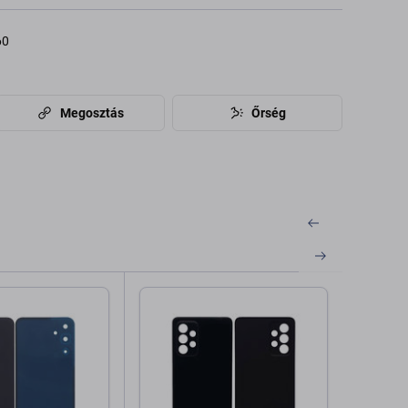
60
Megosztás
Őrség