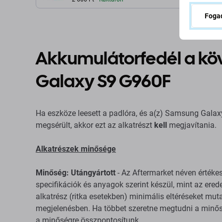
(Midnight Black)
Fogad
Akkumulátorfedél a k
Galaxy S9 G960F
Ha eszköze leesett a padlóra, és a(z) Samsung Gal
megsérült, akkor ezt az alkatrészt
kell
megjavítania.
Alkatrészek minősége
Minőség: Utángyártott
- Az Aftermarket néven értéke
specifikációk és anyagok szerint készül, mint az erede
alkatrész (ritka esetekben) minimális eltéréseket mu
megjelenésben. Ha többet szeretne megtudni a minősé
a minőségre összpontosítunk.