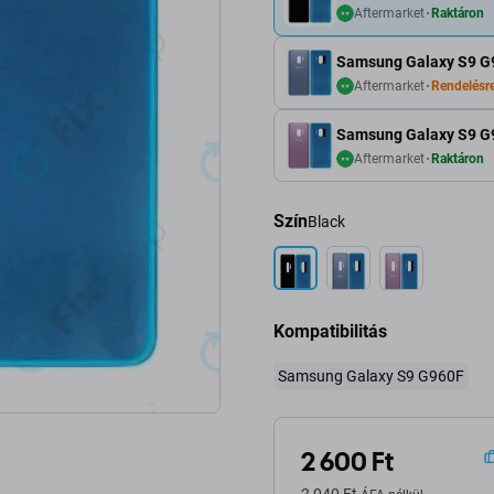
Aftermarket
Raktáron
Samsung Galaxy S9 G9
Aftermarket
Rendelésr
Samsung Galaxy S9 G96
Aftermarket
Raktáron
Szín
Black
Kompatibilitás
Samsung Galaxy S9 G960F
2 600 Ft