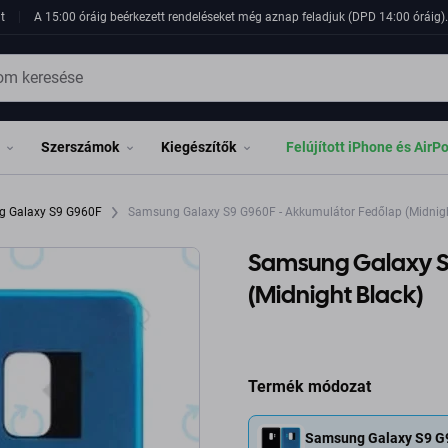
t
A 15:00 óráig beérkezett rendeléseket még aznap feladjuk (DPD 14:00 óráig). 
Szerszámok
Kiegészítők
Felújított iPhone és AirP
 Galaxy S9 G960F
Samsung Galaxy S9 G960F - Akkumulátor Fedőlap (Midnigh
Samsung Galaxy S
(Midnight Black)
Termék módozat
Samsung Galaxy S9 G9