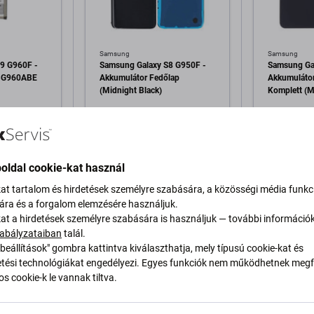
Samsung
Samsung
9 G960F -
Samsung Galaxy S8 G950F -
Samsung Ga
-BG960ABE
Akkumulátor Fedőlap
Akkumulátor
(Midnight Black)
Komplett (M
2 600 Ft
4 000 Ft
RAKTÁRON 6 db
RAKTÁRON 
oldal cookie-kat használ
a kosárhoz
Hozzáadás a kosárhoz
Hozzáa
kat tartalom és hirdetések személyre szabására, a közösségi média funkc
sára és a forgalom elemzésére használjuk.
kat a hirdetések személyre szabására is használjuk — további információ
abályzataiban
talál.
beállítások" gombra kattintva kiválaszthatja, mely típusú cookie-kat és
ési technológiákat engedélyezi. Egyes funkciók nem működhetnek megfe
s cookie-k le vannak tiltva.
eírás és specifikáció
Minőség
Szállítás és visszaküldés
V