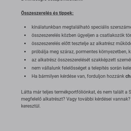
Összeszerelés és tippek:
kínálatunkban megtalálható speciális szerszám
összeszerelés közben ügyeljen a csatlakozók tör
összeszerelés előtt tesztelje az alkatrész műkö
próbálja meg száraz, pormentes környezetben, kö
az alkatrész összeszerelését szakképzett személ
nem vállalunk felelősséget a telepítés során kele
Ha bármilyen kérdése van, forduljon hozzánk
ch
Látta már teljes termékportfóliónkat, és nem talált
megfelelő alkatrészt? Vagy további kérdései vannak? 
keresztül.