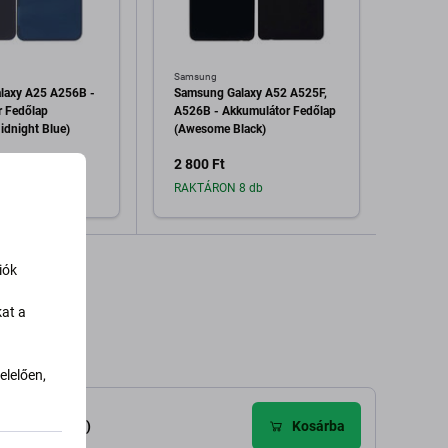
Samsung
Samsu
laxy A25 A256B -
Samsung Galaxy A52 A525F,
Samsu
 Fedőlap
A526B - Akkumulátor Fedőlap
Akkum
idnight Blue)
(Awesome Black)
Crush 
2 800 Ft
1 790
1 db
RAKTÁRON 8 db
Raktá
dás a kosárhoz
Hozzáadás a kosárhoz
H
iók
kat a
lelően,
élemények (2)
Kosárba