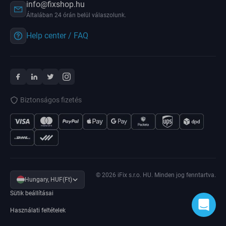
info@fixshop.hu
Általában 24 órán belül válaszolunk.
Help center / FAQ
Biztonságos fizetés
© 2026 iFix s.r.o. HU. Minden jog fenntartva.
Hungary, HUF(Ft)
Sütik beállításai
Használati feltételek