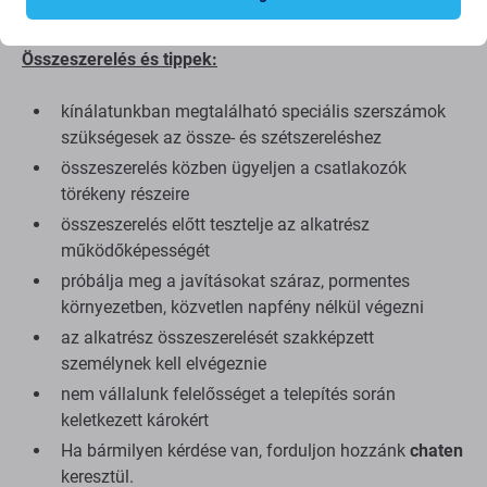
minőségre összpontosítunk.
Összeszerelés és tippek:
kínálatunkban megtalálható speciális szerszámok
szükségesek az össze- és szétszereléshez
összeszerelés közben ügyeljen a csatlakozók
törékeny részeire
összeszerelés előtt tesztelje az alkatrész
működőképességét
próbálja meg a javításokat száraz, pormentes
környezetben, közvetlen napfény nélkül végezni
az alkatrész összeszerelését szakképzett
személynek kell elvégeznie
nem vállalunk felelősséget a telepítés során
keletkezett károkért
Ha bármilyen kérdése van, forduljon hozzánk
chaten
keresztül.