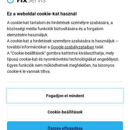
Töltőcsatlakozó PCB kártya a
Ez a weboldal cookie-kat használ
következőhöz: Samsung Galaxy S23
A cookie-kat tartalom és hirdetések személyre szabására, a
közösségi média funkciók biztosítására és a forgalom
Ultra S918B
elemzésére használjuk.
A cookie-kat a hirdetések személyre szabására is használjuk —
további információkat a
Google szabályzataiban
talál.
Ha Samsung Galaxy S23 Ultra S918B eszköze leállt
a
A "Cookie-beállítások" gombra kattintva kiválaszthatja, mely
töltésről
, akkor erre az
alkatrészre
van
szüksége
, hogy
típusú cookie-kat és nyomkövetési technológiákat engedélyezi.
újra működjön.
Egyes funkciók nem működhetnek megfelelően, ha bizonyos
cookie-k le vannak tiltva.
Alkatrészek minősége
Minőség: Eredeti szervizcsomag
– az alkatrész eredeti
Fogadjon el mindent
alkatrész, azaz a berendezés gyártója (Samsung)
szállítja. Az alkatrész a lehető legmagasabb minőségű a
piacon, és 100%-ban megegyezik a gyárilag a
Cookie-beállítások
készülékben lévővel. Ha többet szeretne megtudni a
minőségről, olvassa el blogunkat, ahol részletesebben a
Összes elfogadása