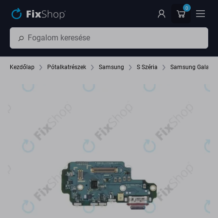
Ugrás az oldal fő részéhez
0
Kezdőlap
Pótalkatrészek
Samsung
S Széria
Samsung Galaxy S