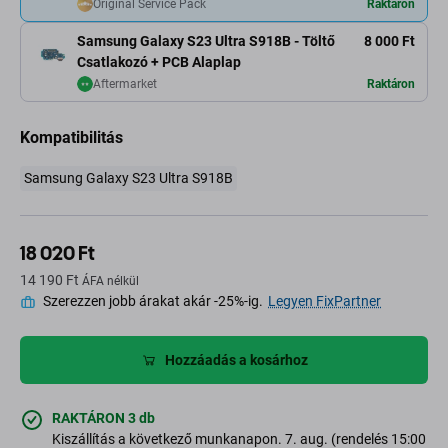
Original Service Pack
Raktáron
Samsung Galaxy S23 Ultra S918B - Töltő
8 000 Ft
Csatlakozó + PCB Alaplap
Aftermarket
Raktáron
Kompatibilitás
Samsung Galaxy S23 Ultra S918B
18 020 Ft
14 190 Ft
ÁFA nélkül
Szerezzen jobb árakat akár -25%-ig.
Legyen FixPartner
Hozzáadás a kosárhoz
RAKTÁRON 3 db
Kiszállítás a következő munkanapon. 7. aug. (rendelés 15:00