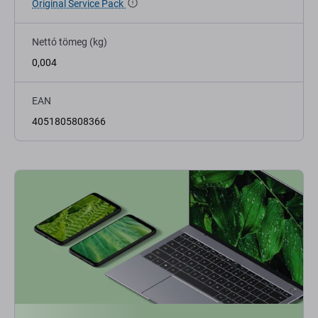
Original Service Pack
Nettó tömeg (kg)
0,004
EAN
4051805808366