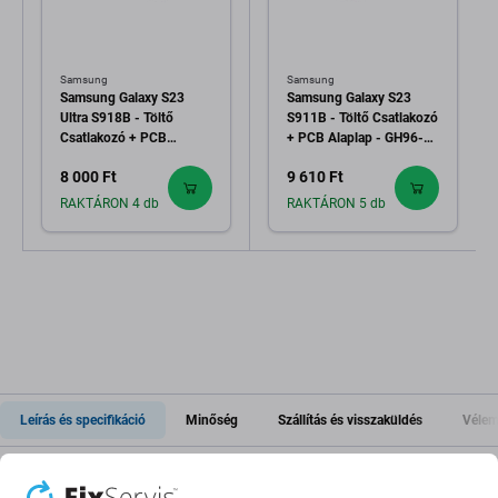
Samsung
Samsung
Samsung Galaxy S23
Samsung Galaxy S23
Ultra S918B - Töltő
S911B - Töltő Csatlakozó
Csatlakozó + PCB
+ PCB Alaplap - GH96-
Alaplap
15629A Genuine Service
8 000 Ft
9 610 Ft
Pack
RAKTÁRON 4 db
RAKTÁRON 5 db
Leírás és specifikáció
Minőség
Szállítás és visszaküldés
Vélem