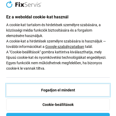
ciklusoknak
, az erős szívóerőnek és az intelligens
navigációnak köszönhetően időt és energiát takarítanak
meg. Az
automatikus ürítő bázisállomással
felszerelt
Ez a weboldal cookie-kat használ
modellek esetében
a robotporszívók porzsákjai
A cookie-kat tartalom és hirdetések személyre szabására, a
kulcsfontosságú szerepet játszanak a higiénia és a
közösségi média funkciók biztosítására és a forgalom
teljesítmény szempontjából.
elemzésére használjuk.
A cookie-kat a hirdetések személyre szabására is használjuk —
A porzsákok használatának fő előnyei a
további információkat a
Google szabályzataiban
talál.
robotporszívókban
A "Cookie-beállítások" gombra kattintva kiválaszthatja, mely
típusú cookie-kat és nyomkövetési technológiákat engedélyezi.
Egyes funkciók nem működhetnek megfelelően, ha bizonyos
Higiénikus porelszívás
– a teli
porzsák
cookie-k le vannak tiltva.
biztonságosan eltávolítható és ártalmatlanítható
anélkül, hogy a részecskék visszakerülnének a
levegőbe.
Fogadjon el mindent
Megnövelt kapacitás
– a
robotporszívó
hosszabb
ideig működhet gyakori kézi ürítés nélkül.
Felfogja a finom részecskéket és az allergéneket
–
Cookie-beállítások
a többrétegű
szűrőzsákok
felfogják a finom port, a