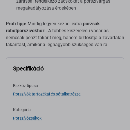
zárással rendelkező zacskókat a porszivárgás
megakadályozása érdekében
Profi tipp:
Mindig legyen kéznél extra
porzsák
robotporszívókhoz
. A többes kiszerelésű vásárlás
nemcsak pénzt takarít meg, hanem biztosítja a zavartalan
takarítást, amikor a legnagyobb szükséged van rá.
Specifikáció
Eszköz típusa
Porszívók tartozékai és pótalkatrészei
Kategória
Porszívózsákok