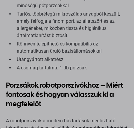
minőségű pótporzsákkal
Tartós, többrétegű mikroszálas anyagból készült,
amely felfogja a finom port, az állatszőrt és az
allergéneket, miközben tiszta és higiénikus
ártalmatlanítást biztosít.
Könnyen telepíthető és kompatibilis az
automatikusan ürülő bázisállomásokkal
Utángyártott alkatrész
A csomag tartalma: 1 db porzsák
Porzsákok robotporszívókhoz – Miért
fontosak és hogyan válasszuk ki a
megfelelőt
A robotporszívók a modern háztartások megbízható
takarítóasszisztenseivé váltak.
Az automatikus takarítási