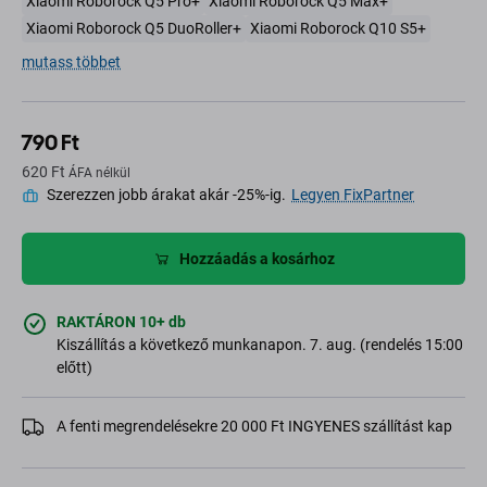
Xiaomi Roborock Q5 Pro+
Xiaomi Roborock Q5 Max+
Xiaomi Roborock Q5 DuoRoller+
Xiaomi Roborock Q10 S5+
mutass többet
790 Ft
620 Ft
ÁFA nélkül
Szerezzen jobb árakat akár -25%-ig.
Legyen FixPartner
Hozzáadás a kosárhoz
RAKTÁRON 10+ db
Kiszállítás a következő munkanapon. 7. aug. (rendelés 15:00
előtt)
A fenti megrendelésekre 20 000 Ft INGYENES szállítást kap