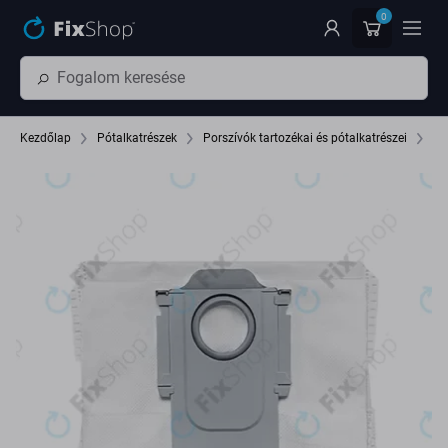
Ugrás az oldal fő részéhez
0
Kezdőlap
Pótalkatrészek
Porszívók tartozékai és pótalkatrészei
Po