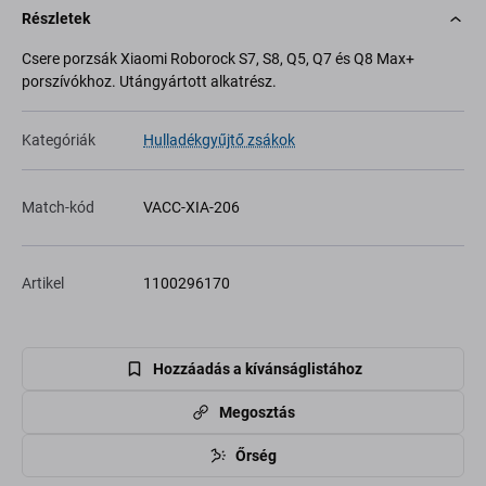
Részletek
Csere porzsák Xiaomi Roborock S7, S8, Q5, Q7 és Q8 Max+
porszívókhoz. Utángyártott alkatrész.
Kategóriák
Hulladékgyűjtő zsákok
Match-kód
VACC-XIA-206
Artikel
1100296170
Hozzáadás a kívánságlistához
Megosztás
Őrség