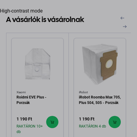
High-contrast mode
A vásárlók is vásárolnak
Xiaomi
iRobot
Roidmi EVE Plus -
iRobot Roomba Max 705,
Porzsák
Plus 504, 505 - Porzsák
1 190 Ft
1 190 Ft
RAKTÁRON 10+
RAKTÁRON 4 db
db