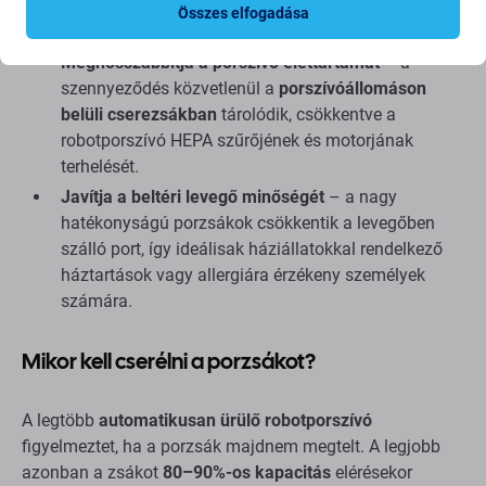
pollent, az állatszőrt és még a mikroszkopikus
Összes elfogadása
allergéneket is.
Meghosszabbítja a porszívó élettartamát
– a
szennyeződés közvetlenül a
porszívóállomáson
belüli cserezsákban
tárolódik, csökkentve a
robotporszívó HEPA szűrőjének és motorjának
terhelését.
Javítja a beltéri levegő minőségét
– a nagy
hatékonyságú porzsákok csökkentik a levegőben
szálló port, így ideálisak háziállatokkal rendelkező
háztartások vagy allergiára érzékeny személyek
számára.
Mikor kell cserélni a porzsákot?
A legtöbb
automatikusan ürülő robotporszívó
figyelmeztet, ha a porzsák majdnem megtelt. A legjobb
azonban a zsákot
80–90%-os kapacitás
elérésekor