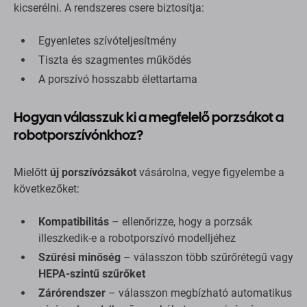
kicserélni. A rendszeres csere biztosítja:
Egyenletes szívóteljesítmény
Tiszta és szagmentes működés
A porszívó hosszabb élettartama
Hogyan válasszuk ki a megfelelő porzsákot a
robotporszívónkhoz?
Mielőtt
új porszívózsákot
vásárolna, vegye figyelembe a
következőket:
Kompatibilitás
– ellenőrizze, hogy a porzsák
illeszkedik-e a robotporszívó modelljéhez
Szűrési minőség
– válasszon több szűrőrétegű vagy
HEPA-szintű szűrőket
Zárórendszer
– válasszon megbízható automatikus